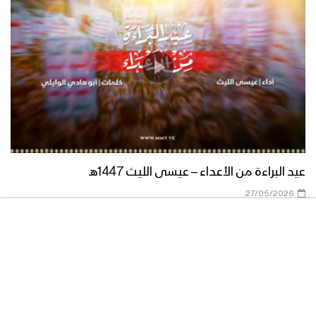
مونتاج زامل نور البدر | عيسى الليث –
1440هـ
زامل دَهم | عيسى الليث – 1440هـ
عيد البراءة من الأعداء – عيسى الليث 1447هـ
مونتاج زامل احتفل والرأس رافع | عيسى
27/05/2026
الليث – 1440هـ
زامل أهل العز والنخوة | عيسى الليث –
1440هـ