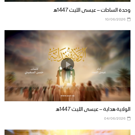
مونتاج زامل البأس اليماني | عيسى الليث –
وحدة الساحات – عيسى الليث 1447هـ
1440هـ
10/06/2026
زامل رسالة الإخاء والجوار | عيسى الليث –
1440هـ
مونتاج زامل صناديد الضالع | عيسى الليث –
1440هـ
مونتاج زامل شهر الله | عيسى الليث –
1440هـ
الولاية هداية – عيسى الليث 1447هـ
04/06/2026
زامل على العهد يا صماد – عيسى الليث –
1440هـ