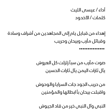
أداء / عيسى الليث
زامل نهاية العاصفة | عيسى الليث – 1441هـ
كلمات / الأخدود
إهداء من قبايل يام إلى المجاهدين من أشراف وسادة
زامل رُبى جيزان | عيسى الليث – 1441هـ
وقبائل مأرب وبيحان وحريب
‏ •••••••••••••••
زامل أبطال القطيف | عيسى الليث –
صوت مأرب من سبأ زلزلت كل العروش
1441هـ
يآل ثارات اليمن يآل ثارات الحسين
من حريب الجود جات السرايا والوحوش
زامل صعدة العز – عيسى الليث
واقبلت بيحان بأ ابطالها والمؤمنين
النبي وآل النبي خير من قاد الجيوش