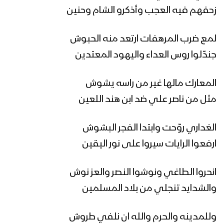
زامل مبادرة الرئيس المشاط | عيسى الليث
زحفهم فيه العجب وأذكرو الشام وحنين
– 1441هـ
لمع ضرب المرهفات ارتعد منه الحبوش
زامل بلاد الروس | عيسى الليث – 1441هـ
جندّلوا روس العداء واليهود المعتدين
المعارك مالها غير من راسه يشوش
مثل من ناصر علي ضد ابن هند اللعين
مونتاج زامل نصر من الله | عيسى الليث –
1441هـ
الغداري روّحت وابتدا الفجر البشوش
ارفعوا الرايات سيروا على نور اليقين
مونتاج زامل سجلوني يماني | عيسى
الليث – 1441هـ
انحروا الطاغي ونوشوا النصر والعز نوش
والشدايد تنجلي من بلاد المسلمين
زامل همدان بن زيد – عيسى الليث – 1441هـ
وللمدينه والحرم والله ان نلفي طروش