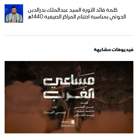
زامل عيد الشهيد – عيسى الليث
كلمة قائد الثورة السيد عبدالملك بدرالدين
الحوثي بمناسبة اختتام المراكز الصيفية 1440هـ
زامل يا الله أدعيك | عيسى الليث –
عبدالسلام القحوم – 1440هـ
فيديوهات مشابهة
زامل حلّق البركان | عيسى الليث – 1440هـ
مونتاج زامل وعد الله | عيسى الليث –
1440هـ
زامل الناجي الوحيد | عيسى الليث – 1440هـ