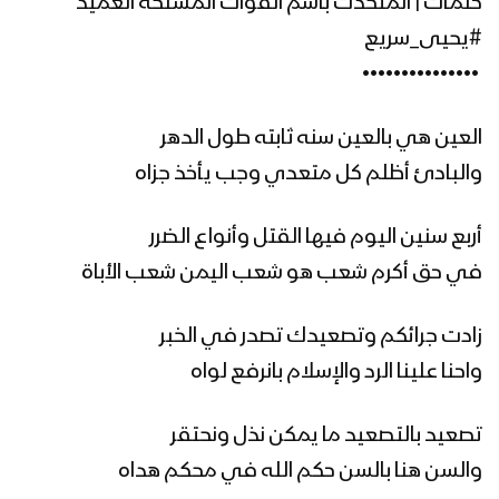
كلمات | المتحدث باسم القوات المسلحة العميد
#يحيى_سريع
زامل نهاية العاصفة | عيسى الليث – 1441هـ
‏ •••••••••••••••
العين هي بالعين سنه ثابته طول الدهر
زامل رُبى جيزان | عيسى الليث – 1441هـ
والبادئ أظلم كل متعدي وجب يأخذ جزاه
أربع سنين اليوم فيها القتل وأنواع الضرر
في حق أكرم شعب هو شعب اليمن شعب الأباة
زامل أبطال القطيف | عيسى الليث –
1441هـ
زادت جرائكم وتصعيدك تصدر في الخبر
واحنا علينا الرد والإسلام بانرفع لواه
زامل صعدة العز – عيسى الليث
تصعيد بالتصعيد ما يمكن نذل ونحتقر
والسن هنا بالسن حكم الله في محكم هداه