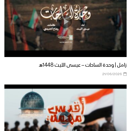
مونتاج زامل البأس اليماني | عيسى الليث –
1440هـ
زامل رسالة الإخاء والجوار | عيسى الليث –
1440هـ
مونتاج زامل صناديد الضالع | عيسى الليث –
زامل | وحدة الساحات – عيسى الليث 1448هـ
1440هـ
21/06/2026
مونتاج زامل شهر الله | عيسى الليث –
1440هـ
زامل على العهد يا صماد – عيسى الليث –
1440هـ