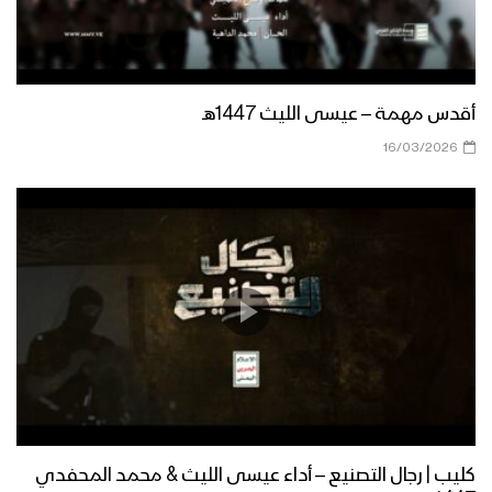
مونتاج زامل نور البدر | عيسى الليث –
1440هـ
أقدس مهمة – عيسى الليث 1447هـ
16/03/2026
زامل دَهم | عيسى الليث – 1440هـ
مونتاج زامل احتفل والرأس رافع | عيسى
الليث – 1440هـ
زامل أهل العز والنخوة | عيسى الليث –
1440هـ
كليب | رجال التصنيع – أداء عيسى الليث & محمد المحفدي