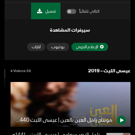
التالي تلقائياً
تحميل
سيرفرات المشاهدة
الإعلام الحربي
يوتيوب
آبارات
عيسى الليث – 2019
56 Videos
مونتاج زامل العين بالعين | عيسى الليث 1440هـ