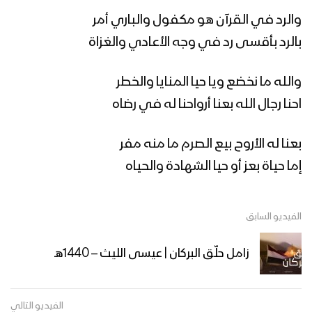
والرد في القرآن هو مكفول والباري أمر
زامل الطاهش البطاش (2K) | عيسى الليث
بالرد بأقسى رد في وجه الأعادي والغزاة
– 1440هـ
والله ما نخضع ويا حيا المنايا والخطر
احنا رجال الله بعنا أرواحنا له في رضاه
زامل للبطولة سجلوني يماني – عيسى
الليث – 1441هـ
بعنا له الأروح بيع الصرم ما منه مفر
إما حياة بعز أو حيا الشهادة والحياه
مونتاج زامل | عيدنا الأفضل – عيسى الليث
– 1440هـ
الفيديو السابق
مونتاج زامل | عيد الشهيد – عيسى الليث –
زامل حلّق البركان | عيسى الليث – 1440هـ
1440
الفيديو التالي