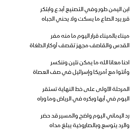
زامل مبادرة الرئيس المشاط | عيسى الليث
– 1441هـ
ابن اليمن طور وفي التصنيع أبدع وابتكر
قرر يرد الصاع ما يسكت ولا يحني الجباه
زامل بلاد الروس | عيسى الليث – 1441هـ
ميناء بالميناء قرار اليوم ما منه مفر
القدس والقاصف مجهز تقصف أوكار الطغاة
مونتاج زامل نصر من الله | عيسى الليث –
احنا معانا الله ما يمكن نلين وننكسر
1441هـ
وأنتوا مع أمريكا وإسرائيل في صف العصاة
المرحلة الأولى على خط النهاية تستقر
مونتاج زامل سجلوني يماني | عيسى
الليث – 1441هـ
اليوم في أبها وبكره في الرياض وما وراه
رد اليماني اليوم واضح والمسير قد حضر
زامل همدان بن زيد – عيسى الليث – 1441هـ
والرد يتوسع وبالصاروخية يبلغ مداه