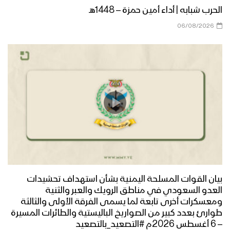
الحرب شبابه | أداء أمين حمزة – 1448هـ
06/08/2026
زامل الدفاع الجوي | عيسى الليث – 1440هـ
مونتاج زامل فجوج الأجاشر | عيسى الليث –
1440هـ
مونتاج زامل الأقحاح البواسل | عيسى
الليث – 1440هـ
بيان القوات المسلحة اليمنية بشأن استهداف تحشيدات
زامل صوت مأرب | عيسى الليث – 1440هـ
العدو السعودي في مناطق الرويك والعبر والثنية
ومعسكرات أخرى تابعة لما يسمى الفرقة الأولى والثالثة
طوارئ بعدد كبير من الصواريخ الباليستية والطائرات المسيرة
– 6 أغسطس 2026م #التصعيد_بالتصعيد