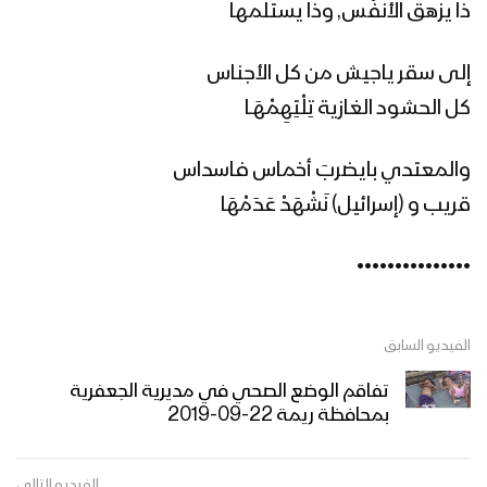
ذا يزهق الأنفُس, وذا يستلمها
زامل للبطولة سجلوني يماني – عيسى
إلى سقر ياجيش من كل الأجناس
الليث – 1441هـ
كل الحشود الغازية تِلْتِهِمْهَـا
والمعتدي بايضربَ أخماس فاسداس
مونتاج زامل | عيدنا الأفضل – عيسى الليث
– 1440هـ
قريب و (إسرائيل) نَشْهَدْ عَدَمْهَا
•••••••••••••••
مونتاج زامل | عيد الشهيد – عيسى الليث –
1440
الفيديو السابق
زامل عيد الشهيد – عيسى الليث
تفاقم الوضع الصحي في مديرية الجعفرية
بمحافظة ريمة 22-09-2019
الفيديو التالي