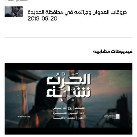
زامل يا الله أدعيك | عيسى الليث –
عبدالسلام القحوم – 1440هـ
خروقات العدوان وجرائمه في محافظة الحديدة
20-09-2019
زامل حلّق البركان | عيسى الليث – 1440هـ
فيديوهات مشابهة
مونتاج زامل العين بالعين | عيسى الليث
1440هـ
مونتاج زامل وعد الله | عيسى الليث –
1440هـ
زامل الناجي الوحيد | عيسى الليث – 1440هـ