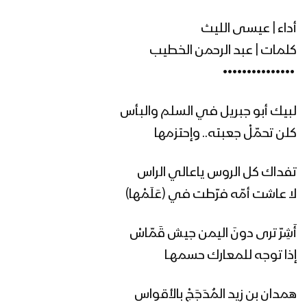
أداء | عيسى الليث
زامل نهاية العاصفة | عيسى الليث – 1441هـ
كلمات | عبد الرحمن الخطيب
‏ •••••••••••••••
زامل رُبى جيزان | عيسى الليث – 1441هـ
لبيك أبو جبريل في السلم والبأس
كلن تحمّلْ جعبته.. وإحتزمها
تفداك كل الروس ياعالي الراس
زامل أبطال القطيف | عيسى الليث –
1441هـ
لا عاشت أمّه فرّطت في (عَلَمْها)
أَشِرّ ترى دونَ اليمن جيش قَمّاسْ
زامل صعدة العز – عيسى الليث
إذا توجه للمعارك حسمهـا
همدان بن زيد المُدَجَجْ بالأقواس