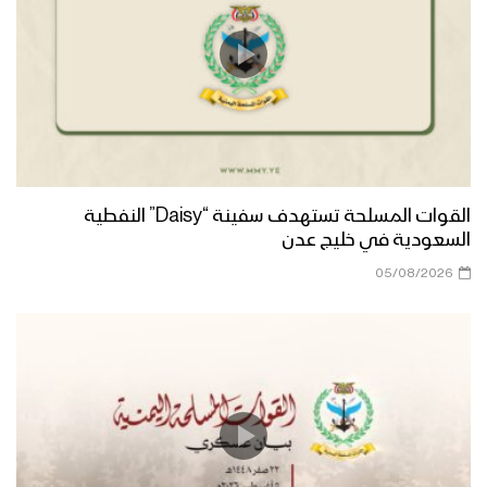
مونتاج زامل نور البدر | عيسى الليث –
1440هـ
زامل دَهم | عيسى الليث – 1440هـ
القوات المسلحة تستهدف سفينة “Daisy” النفطية
السعودية في خليج عدن
05/08/2026
مونتاج زامل احتفل والرأس رافع | عيسى
الليث – 1440هـ
زامل أهل العز والنخوة | عيسى الليث –
1440هـ