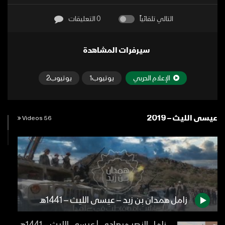
التالي تلقائياً
0 التعليقات
سيرفرات المشاهدة
الإعلام الحربي
يوتيوب1
يوتيوب2
عيسى الليث – 2019
56 Videos
زامل همدان بن زيد – عيسى الليث – 1441هـ