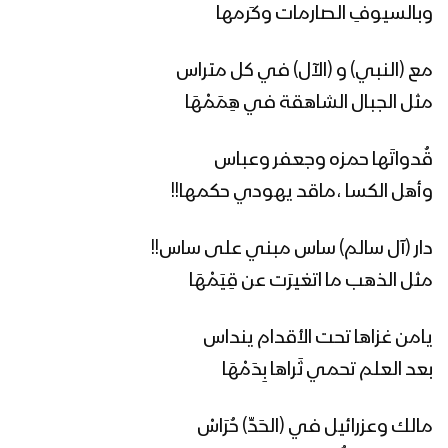
زامل مبادرة الرئيس المشاط | عيسى الليث
وبالسيوفِ الصارمات وكَرمها
– 1441هـ
مع (النبي) و (الآل) في كل متراس
مثل الجبال الشاهقة في هِمَمْهَا
زامل بلاد الروس | عيسى الليث – 1441هـ
قُدواتَها حمزه وجعفر وعباس
وأهل الكسا ،ماقد يهودي حكمها!!
مونتاج زامل نصر من الله | عيسى الليث –
1441هـ
دار (آل سالم) ساس مبني على ساس!!
مثل الذهب ما اتغيرَت عن قِيَمْهَا
مونتاج زامل سجلوني يماني | عيسى
الليث – 1441هـ
يامن غزاها تحت الأقدام ينداس
بعد العلم تحمي ثَراها بِدَمْهَا
زامل الطاهش البطاش (2K) | عيسى الليث
مالك وعزرائيل في (الحَدِّ) حُرَاسْ
– 1440هـ