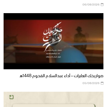
مونتاج زامل البأس اليماني | عيسى الليث –
06/08/2026
1440هـ
زامل رسالة الإخاء والجوار | عيسى الليث –
1440هـ
مونتاج زامل صناديد الضالع | عيسى الليث –
1440هـ
مونتاج زامل شهر الله | عيسى الليث –
صواريخك العابرات – أداء عبدالسلام القحوم 1448هـ
1440هـ
05/08/2026
زامل على العهد يا صماد – عيسى الليث –
1440هـ