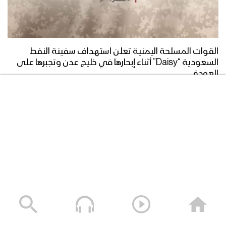
زامل ورع سلمان | عيسى الليث – 1440هـ
القوات المسلحة اليمنية تعلن استهداف سفينة النفط
مونتاج زامل في البقع ملحمة | عيسى
السعودية “Daisy” أثناء إبحارها في خليج عدن وتجبرها على
الليث – 1440هـ
العودة
05/08/2026
زامل آل سالم | عيسى الليث – 1440هـ
زامل شموخ منبه | عيسى الليث – 1440هـ
مونتاج زامل النهج الرسالي | عيسى الليث –
1440هـ