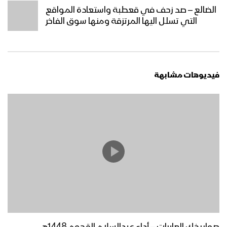
زامل يا الله أدعيك | عيسى الليث –
عبدالسلام القحوم – 1440هـ
الضالع – صد زحف في قعطبة واستعادة المواقع
التي تسلل اليها المرتزقة ومنها سوق الفاخر
زامل حلّق البركان | عيسى الليث – 1440هـ
فيديوهات مشابهة
مونتاج زامل العين بالعين | عيسى الليث
1440هـ
مونتاج زامل وعد الله | عيسى الليث –
1440هـ
زامل الناجي الوحيد | عيسى الليث – 1440هـ