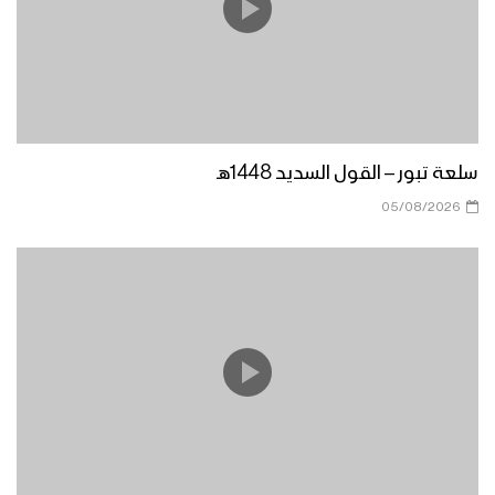
مونتاج زامل نور البدر | عيسى الليث –
1440هـ
زامل دَهم | عيسى الليث – 1440هـ
سلعة تبور – القول السديد 1448هـ
05/08/2026
مونتاج زامل احتفل والرأس رافع | عيسى
الليث – 1440هـ
زامل أهل العز والنخوة | عيسى الليث –
1440هـ