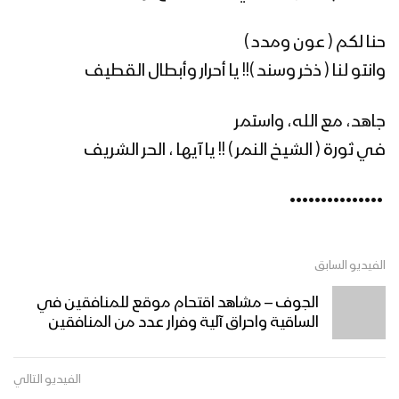
المسلم ، الحر ، الوفي !! أنا معه أخ ،وحليف
زامل للبطولة سجلوني يماني – عيسى
حنا لكم ( عون ومدد )
الليث – 1441هـ
وانتو لنا ( ذخر وسند )!! يا أحرار وأبطال القطيف
جاهد، مع الله، واستمر
مونتاج زامل | عيدنا الأفضل – عيسى الليث
– 1440هـ
في ثورة ( الشيخ النمر ) !! يا آيها ، الحر الشريف
‏ •••••••••••••••
مونتاج زامل | عيد الشهيد – عيسى الليث –
1440
الفيديو السابق
زامل عيد الشهيد – عيسى الليث
الجوف – مشاهد اقتحام موقع للمنافقين في
الساقية واحراق آلية وفرار عدد من المنافقين
الفيديو التالي