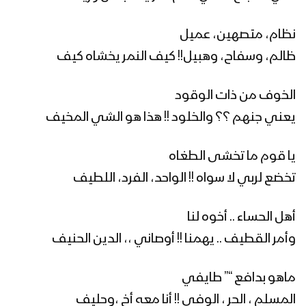
زامل بلاد الروس | عيسى الليث – 1441هـ
اللي استباح .. اللي هدم !! ذرايعه باطل وزيف
نظام، متصهين، عميل
ظالم، وسفاح، وهبيل!! كيف النمر يخشاه كيف
مونتاج زامل نصر من الله | عيسى الليث –
1441هـ
الخوف من ذات الوقود
يعني جنهم ؟؟ والخلود !! هذا هو الشي المخيف
مونتاج زامل سجلوني يماني | عيسى
الليث – 1441هـ
يا قوم ما تخشى الطغاه
تخضع لربي لا سواه !! الواحد، الفرد، اللطيف
زامل همدان بن زيد – عيسى الليث – 1441هـ
أهل الحساء .. أخوه لنا
وأمر القطيف .. يهمنا !! أوصاني ،، الدين الحنيف
زامل الطاهش البطاش (2K) | عيسى الليث
ماهو بدافع “” طايفي
– 1440هـ