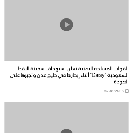
مونتاج زامل البأس اليماني | عيسى الليث –
1440هـ
زامل رسالة الإخاء والجوار | عيسى الليث –
1440هـ
مونتاج زامل صناديد الضالع | عيسى الليث –
1440هـ
القوات المسلحة اليمنية تعلن استهداف سفينة النفط
السعودية “Daisy” أثناء إبحارها في خليج عدن وتجبرها على
العودة
مونتاج زامل شهر الله | عيسى الليث –
05/08/2026
1440هـ
زامل على العهد يا صماد – عيسى الليث –
1440هـ