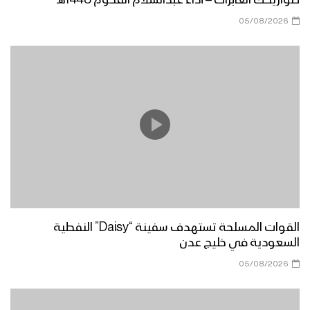
صواريخك العابرات – أداء عبدالسلام القحوم 1448هـ
05/08/2026
زامل الدفاع الجوي | عيسى الليث – 1440هـ
مونتاج زامل فجوج الأجاشر | عيسى الليث –
1440هـ
مونتاج زامل الأقحاح البواسل | عيسى
الليث – 1440هـ
القوات المسلحة تستهدف سفينة “Daisy” النفطية
زامل صوت مأرب | عيسى الليث – 1440هـ
السعودية في خليج عدن
05/08/2026