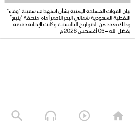
زامل ورع سلمان | عيسى الليث – 1440هـ
بيان القوات المسلحة اليمنية بشأن استهداف سفينة “وفاء”
النفطية السعودية شمالي البحر الأحمر أمام منطقة “ينبع”
وذلك بعدد من الصواريخ الباليستية وكانت الإصابة دقيقة
مونتاج زامل في البقع ملحمة | عيسى
بفضل الله – 05 أغسطس 2026م
الليث – 1440هـ
05/08/2026
زامل آل سالم | عيسى الليث – 1440هـ
زامل شموخ منبه | عيسى الليث – 1440هـ
مونتاج زامل النهج الرسالي | عيسى الليث –
1440هـ