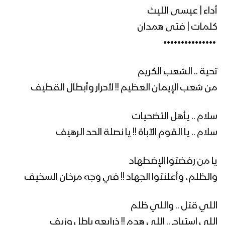
أداء | عيسى الليث
زامل نهاية العاصفة | عيسى الليث – 1441هـ
كلمات | فتى همدان
‏ •••••••••••••••
زامل رُبى جيزان | عيسى الليث – 1441هـ
تحية .. الشعب الكريم
من شعب الإيمان العظيم !! لأحرار وأبطال القطيف
سلام .. يأهل التضحيات
زامل صعدة العز – عيسى الليث
سلام .. يا القوم الآباة !! يا نصلة الحد الرهيف
يا من رفضتوا الإضطهاد
زامل مبادرة الرئيس المشاط | عيسى الليث
والظلم، وأعلنتوا الجهاد !! في وجه مرخان السخيف
– 1441هـ
اللي قتل .. واللي ظلم