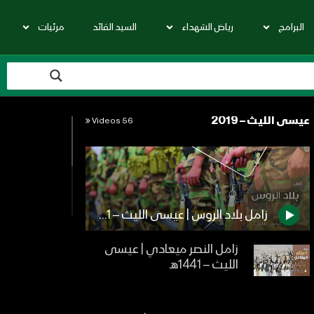
البرامج
رياض الشهداء
السيد القائد
مرئيات
عيسى الليث – 2019
56 Videos
زامل بلاد الروس | عيسى الليث – 1441هـ
زامل النصر ميعادي | عيسى
الليث – 1441هـ