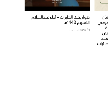
مونتاج زامل فجوج الأجاشر |
شأن
صواريخك العابرات – أداء عبدالسلام
عيسى الليث – 1440هـ
عودي
القحوم 1448هـ
ة
05/08/2026
مى
عدد
مونتاج زامل الأقحاح البواسل |
طائرات
عيسى الليث – 1440هـ
زامل صوت مأرب | عيسى الليث
– 1440هـ
مونتاج زامل البأس اليماني |
عيسى الليث – 1440هـ