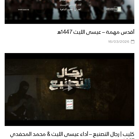
مونتاج زامل نور البدر | عيسى الليث –
1440هـ
أقدس مهمة – عيسى الليث 1447هـ
16/03/2026
زامل دَهم | عيسى الليث – 1440هـ
مونتاج زامل احتفل والرأس رافع | عيسى
الليث – 1440هـ
زامل أهل العز والنخوة | عيسى الليث –
1440هـ
كليب | رجال التصنيع – أداء عيسى الليث & محمد المحفدي