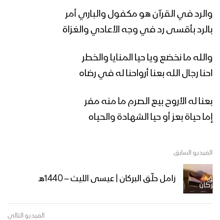
والرد في القرآن هو مكفول والباري أمر
زامل الطاهش البطاش (2K) | عيسى الليث
بالرد بأقسى رد في وجه الأعادي والغزاة
– 1440هـ
والله ما نخضع ويا حيا المنايا والخطر
احنا رجال الله بعنا أرواحنا له في رضاه
زامل للبطولة سجلوني يماني – عيسى
الليث – 1441هـ
بعنا له الأروح بيع الصرم ما منه مفر
إما حياة بعز أو حيا الشهادة والحياه
مونتاج زامل | عيدنا الأفضل – عيسى الليث
– 1440هـ
الفيديو السابق
مونتاج زامل | عيد الشهيد – عيسى الليث –
زامل حلّق البركان | عيسى الليث – 1440هـ
1440
الفيديو التالي