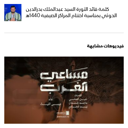
زامل عيد الشهيد – عيسى الليث
كلمة قائد الثورة السيد عبدالملك بدرالدين
الحوثي بمناسبة اختتام المراكز الصيفية 1440هـ
زامل يا الله أدعيك | عيسى الليث –
عبدالسلام القحوم – 1440هـ
فيديوهات مشابهة
زامل حلّق البركان | عيسى الليث – 1440هـ
مونتاج زامل وعد الله | عيسى الليث –
1440هـ
زامل الناجي الوحيد | عيسى الليث – 1440هـ