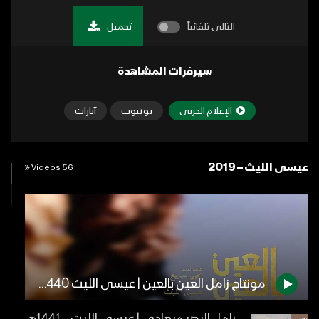
التالي تلقائياً
تحميل
سيرفرات المشاهدة
الإعلام الحربي
يوتيوب
آبارات
عيسى الليث – 2019
56 Videos
مونتاج زامل العين بالعين | عيسى الليث 1440هـ