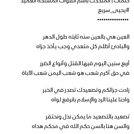
كلمات | المتحدث باسم القوات المسلحة العميد
#يحيى_سريع
زامل نهاية العاصفة | عيسى الليث – 1441هـ
‏ •••••••••••••••
العين هي بالعين سنه ثابته طول الدهر
زامل رُبى جيزان | عيسى الليث – 1441هـ
والبادئ أظلم كل متعدي وجب يأخذ جزاه
أربع سنين اليوم فيها القتل وأنواع الضرر
في حق أكرم شعب هو شعب اليمن شعب الأباة
زامل أبطال القطيف | عيسى الليث –
1441هـ
زادت جرائكم وتصعيدك تصدر في الخبر
واحنا علينا الرد والإسلام بانرفع لواه
زامل صعدة العز – عيسى الليث
تصعيد بالتصعيد ما يمكن نذل ونحتقر
والسن هنا بالسن حكم الله في محكم هداه