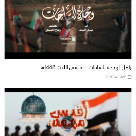
مونتاج زامل البأس اليماني | عيسى الليث –
1440هـ
زامل رسالة الإخاء والجوار | عيسى الليث –
1440هـ
مونتاج زامل صناديد الضالع | عيسى الليث –
زامل | وحدة الساحات – عيسى الليث 1448هـ
1440هـ
21/06/2026
مونتاج زامل شهر الله | عيسى الليث –
1440هـ
زامل على العهد يا صماد – عيسى الليث –
1440هـ