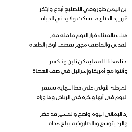
زامل مبادرة الرئيس المشاط | عيسى الليث
– 1441هـ
ابن اليمن طور وفي التصنيع أبدع وابتكر
قرر يرد الصاع ما يسكت ولا يحني الجباه
زامل بلاد الروس | عيسى الليث – 1441هـ
ميناء بالميناء قرار اليوم ما منه مفر
القدس والقاصف مجهز تقصف أوكار الطغاة
مونتاج زامل نصر من الله | عيسى الليث –
احنا معانا الله ما يمكن نلين وننكسر
1441هـ
وأنتوا مع أمريكا وإسرائيل في صف العصاة
المرحلة الأولى على خط النهاية تستقر
مونتاج زامل سجلوني يماني | عيسى
الليث – 1441هـ
اليوم في أبها وبكره في الرياض وما وراه
رد اليماني اليوم واضح والمسير قد حضر
زامل همدان بن زيد – عيسى الليث – 1441هـ
والرد يتوسع وبالصاروخية يبلغ مداه