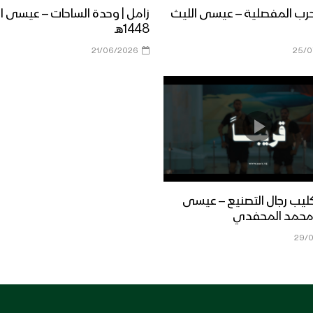
لحرب المفصلية – عيسى الليث
زامل | وحدة الساحات – عيسى ا
1448هـ
21/06/2026
25/0
كليب رجال التصنيع – عيسى
 محمد المحفدي
29/0