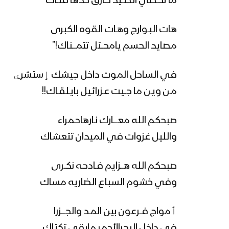
ما تخـطي الصــيد حـارق حدها فتـاك
هات البـوارج وهـات القوه الكبرى
مصايد الحسم يامحــتل تتمـــناك!”
في الساحل الموت داخل جيشك ٳستشرۑ
مـن ويـن ما جــيت عـزرائـيل بايـلقـاك!!
صبحكم الله معــــارك نـارهاحـمراء
والليل غزوات في الميدان تتعشاك
صبحكم الله هـــزايم فـادحـه نكــرى
وفي خشوم السباع الضاريه مساك
ٲمواج فــرعون بين المـد والجــــزرا
في داخل البحرالأحمر مابقي تكتاك