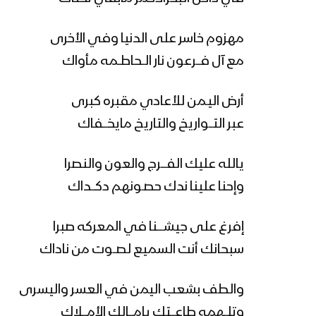
مهزوم خاسر على الدنيا وفي الأخرى
مع آل فـــرعون نار الــحاطــمه مأواك
أرض اليـمن للأعادي مقبره كبرى
عبر التـــواريخ والتاريخ مايخـــفاك
يالله عليك الفــــرج والعون والنصرا
وإحنا علينا ندك حصـونهم دكـــداك
إفرغ على جيشــــنا في المعركه صبرا
سبحانك أنت السميع لصــوت من ناداك
والطف بشعب اليمن في العسر واليسرى
وتلــهمه طاعـــتك يامـــالك الأمـــلاك