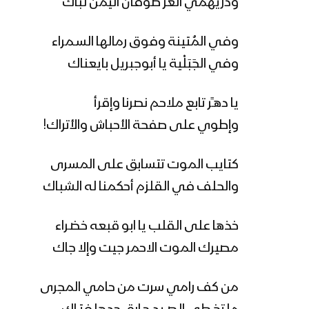
ودريهمي العز طوفان اليمن لباك
وفي المُتينة وفوق رمالها السـمراء
وفي الجَبَلْية يا أبوجبريل بايعناك
يا دهـًر تابع ملاحم نصرنا وإقرأ
وإطوي على صفحة الأحباش والأتراك!
كتايب الموت تتسابق على المسرى
والحلف في القلزم أحكمنا له الشباك
خذها على القلب يا ابو قبعه خضـراء
مصيرك الموت الاحمر جيت وإلا جاك
من كف رامي سرت من حامي المجرى