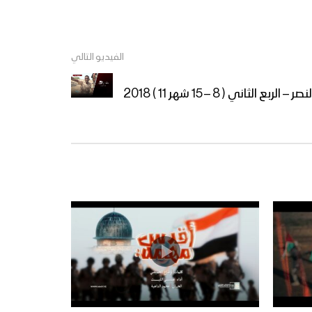
زامل غولة عجيب – عيسى
الفيديو التالي
الليث
– الربع الثاني ( 8 – 15 شهر 11 ) 2018
زامل وحدة التصنيع – عيسى
الليث
مونتاج زامل أعيادنا جبهاتنا |
عيسى الليث – 1439هـ
زامل الرجال الحيدرية | عيسى
الليث