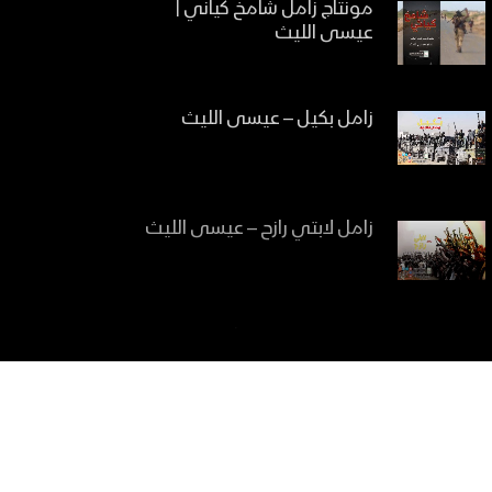
مونتاج زامل شامخ كياني |
عيسى الليث
زامل بكيل – عيسى الليث
زامل لابتي رازح – عيسى الليث
زامل حي جند الله | عيسى
الليث
زامل سنواصل | عيسى الليث &
العماد المؤيد