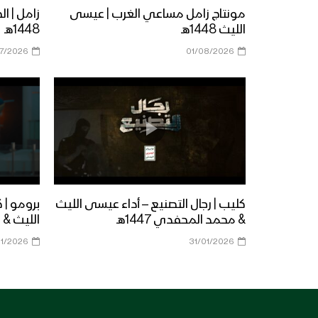
مونتاج زامل مساعي الغرب | عيسى
زامل | ا
الليث 1448هـ
1448هـ
7/2026
01/08/2026
كليب | رجال التصنيع – أداء عيسى الليث
برومو | 
& محمد المحفدي 1447هـ
الليث &
1/2026
31/01/2026