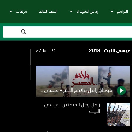
البرامج
رياض الشهداء
السيد القائد
مرئيات
عيسى الليث – 2018
82 Videos
مونتاج زامل ملاحم النصر – عيسى الليث 1440هـ
زامل رجال الحيمتين ــ عيسى
الليث