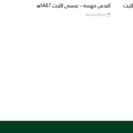
زامل القدس موعدنا | عيسى
لليث
أقدس مهمة – عيسى الليث 1447هـ
الليث 1439هـ
16/03/2026
مونتاج زامل قسم ماننحني –
عيسى الليث
زامل الصبر صبرين | عيسى الليث
زامل اهداء من وادي نحران الى
السيد حسن نصرالله – عيسى
الليث
زامل بشائر النصر اليماني –
عيسى الليث