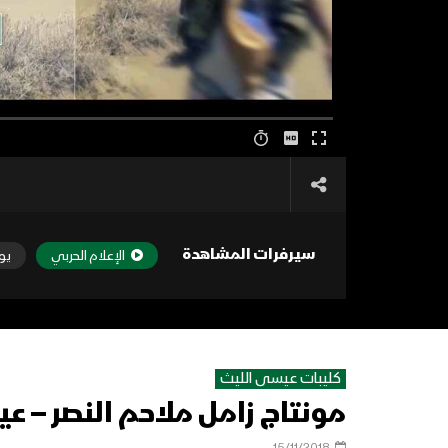
سيرفرات المشاهدة
الإعلام الحربي
يو
كليبات عيسى الليث
مونتاج زامل ملاحم النصر – عيسى 
15/11/2018