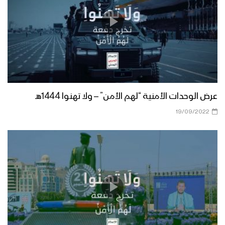
ميادين الجهاد – تطهير مديرية العبدية في
محافظة مأرب – #عملية_ربيع_النصر
ويشفِ صدور قوم مؤمنين – عملية ربيع
النصر – فلاشة
عرض الوحدات الأمنية “لهم الأمن” – ولا تهنوا 1444هـ
إيجاز صحفي للقوات المسلحة للكشف عن
19/09/2022
تفاصيل #عملية_ربيع_النصر “تحرير عدد من
المديريات في مأرب وشبوة”
عملية ربيع النصر – تحرير عدد من مديريات
محافظتي مأرب وشبوة – فلاشة
ملخص تحرير مديريتي حريب والعبدية
وأجزاء من مديريتي جبل مراد والجوبة في