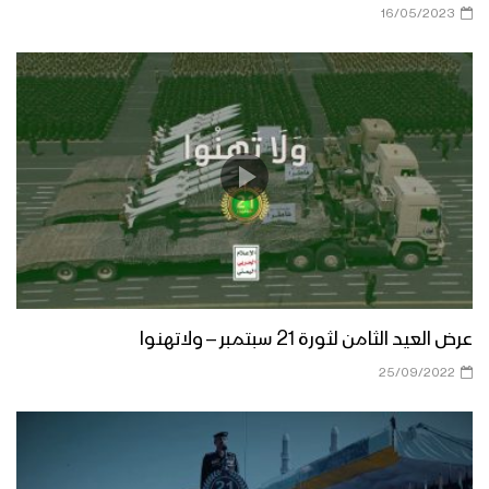
الجوبة وجبل مراد – مأرب
16/05/2023
الحلقة الأولى من ميادين الجهاد تواكب
عملية ربيع النصر (المرحلة 2) – “تحرير مواقع
وجبال استراتيجية في مديرية الجوبة” –
مأرب
ولا تهنوا في ابتغاء القوم – عملية ربيع
النصر – فلاشة
شاهد الترحيب والحفاوة الكبيرين من أبناء
المناطق المحررة للمجاهدين في عملية
ربيع النصر – مع الله
عرض العيد الثامن لثورة 21 سبتمبر – ولاتهنوا
25/09/2022
خسائر مرتزقة العدوان – عملية ربيع النصر –
ولاتهنوا