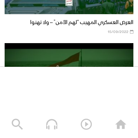
محافظة #مأرب – #عملية_ربيع_النصر
المشاهد الكاملة لعملية ربيع النصر تحرير
العرض العسكري المهيب “لهم الأمن” – ولا تهنوا
مديريتي حريب والعبدية محافظة مأرب
15/09/2022
موجز مشاهد عملية ربيع النصر “تحرير عدد
من المديريات في محافظتي مأرب
وشبوة”
المشاهد الكاملة ل تحرير مديريات عسيلان
وبيحان وعين في محافظة شبوة –
#عملية_ربيع_النصر
مونتاج زامل ربيع النصر | عيسى الليث –
1443هـ
جيشنا المبارك – من العرض العسكري “وعد الآخرة” – ولاتهنوا
06/09/2022