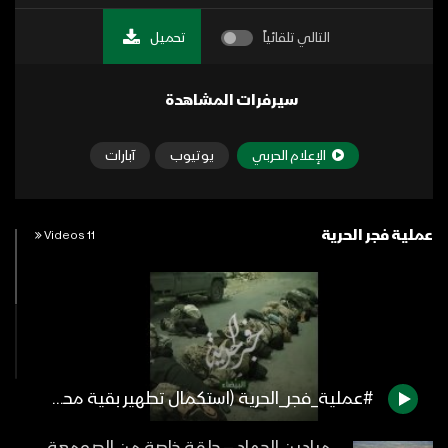
التالي تلقائياً
تحميل
سيرفرات المشاهدة
الإعلام الحربي
يوتيوب
آبارات
عملية فجر الحرية
11 Videos
#عملية_فجر_الحرية (استكمال تطهير بقية محافظة البيضاء) – #تنكيل