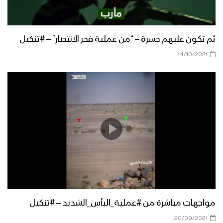
إيجاز صحفي للقوات المسلحة يكشف عن
تفاصيل ومشاهد عملية فجر الحرية “تحرير
مديريتي الصومعة ومسورة – البيضاء”
ثم تكون عليهم حسرة – “من عملية فجر الانتصار” – #تنكيل
14/10/2021
مواجهات مباشرة من #عملية_البأس_الشديد – #تنكيل
20/09/2021