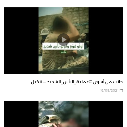
جانب من أسرى #عملية_البأس_الشديد – تنكيل
18/09/2021