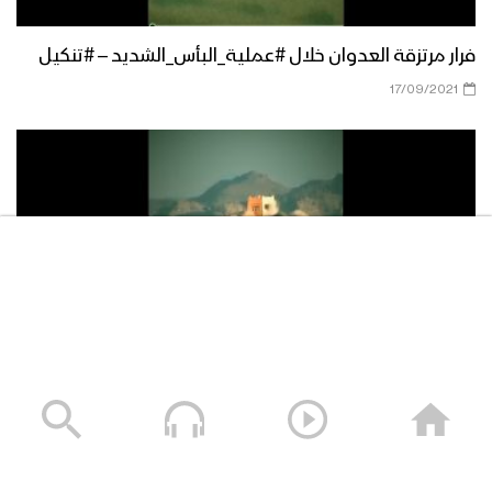
فرار مرتزقة العدوان خلال #عملية_البأس_الشديد – #تنكيل
17/09/2021
تفجير برج رقابة السائلة في مجازة عسير – #تنكيل
06/09/2021