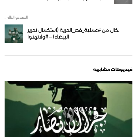
عملية فجر الحرية – “هزيمة واندحار العناصر
الفيديو التالي
التكفيرية” 1443هـ – فلاشة
نكال من #عملية_فجر_الحرية (استكمال تحرير
البيضاء) – #ولاتهنوا
عملية فجر الحرية “استكمال تحرير محافظة
البيضاء” 1443هـ – فلاشة
فيديوهات مشابهة
موجز مشاهد عملية فجر الحرية “تحرير
مديريتي الصومعة ومسورة – البيضاء”
المشاهد الكاملة لـعملية فجر الحرية “تحرير
مديريتي الصومعة ومسورة – البيضاء”