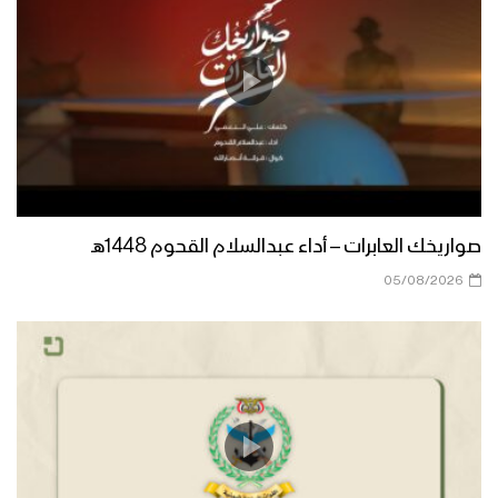
نشيد أهواك حسين | فرقة أنصار الله –
1444هـ
تحركُ الحسين – القول السديد – “عاشوراء”
1443هـ
حالة الأمة – السيد حسين الحوثي –
صواريخك العابرات – أداء عبدالسلام القحوم 1448هـ
“عاشوراء” 1443هـ
05/08/2026
مونتاج نشيد ثأر الحسين || فرقة انصار الله –
1443هـ
نشيد ثأر الحسين | فرقة انصار الله – 1443 هـ