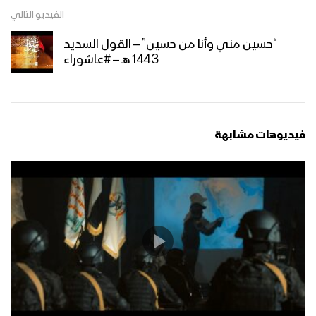
الفيديو التالي
نشيد ذكرى الطفوف – عبدالعظيم عزالدين
“حسين مني وأنا من حسين” – القول السديد
& هاشم الديلمي – 1445هـ
1443 هـ – #عاشوراء
مقام الإمام الحسين “عليه السلام” – القول
السديد 1445هـ
فيديوهات مشابهة
مونتاج زامل على رمال الطف – عيسى
الليث 1445هـ
يزيد وخطورته على الإسلام – القول
السديد 1445هـ