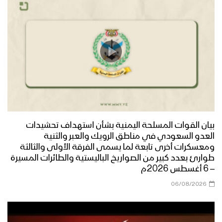
زامل حسينٌ روحُ انتمائي | عيسى الليث –
1444هـ
نشيد كربلائيون ــ فرقة المصطفى بضحيان
– 1444هـ
بيان القوات المسلحة اليمنية بشأن استهداف تحشيدات
نشيد الحسين الحسين | فرقة أنصار الله –
العدو السعودي في مناطق الرويك والعبر والثنية
1444هـ
ومعسكرات أخرى تابعة لما يسمى الفرقة الأولى والثالثة
طوارئ بعدد كبير من الصواريخ الباليستية والطائرات المسيرة
– 6 أغسطس 2026م
بركات الحسين | فرقة أنصار الله – 1444هـ
06/08/2026