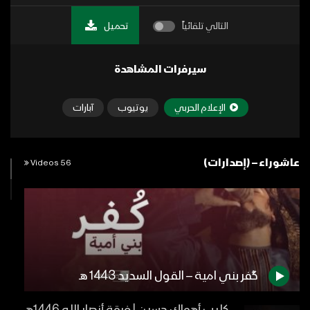
التالي تلقائياً
تحميل
سيرفرات المشاهدة
الإعلام الحربي
يوتيوب
آبارات
عاشوراء – (إصدارات)
56 Videos
كُفر بني امية – القول السديد 1443 هـ