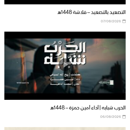
نشيد إمامي يا حسين – فرقة الشهيد القائد
1445هـ
التصعيد بالتصعيد – فلاشة 1448هـ
07/08/2026
زامل فاجعة كربلاء | عيسى الليث 1445هـ
موقف الإمام الحسين “عليه السلام” –
القول السديد 1445هـ
نشيد دروس الطف | أداء نخبة من
المنشدين 1445هـ
الحرب شبابه | أداء أمين حمزة – 1448هـ
نشيد درب الحُسين – فرقة أنصار الله & فرقة
06/08/2026
إزار 1445هـ