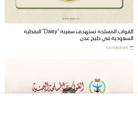
الخيار الحسيني – القول السديد – #عاشوراء
1443هـ
القوات المسلحة تستهدف سفينة “Daisy” النفطية
السعودية في خليج عدن
05/08/2026
أنصار الحسين – القول السديد – “عاشوراء”
1443هـ
مونتاج زامل نرفع تعازينا | فرقة انصار الله –
1443 هـ
امتداد الطغيان الأموي – القول السديد –
#عاشوراء 1443هـ