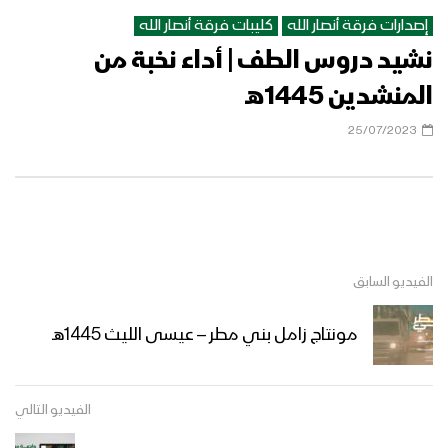
إصدارات فرقة أنصار الله
كليبات فرقة أنصار الله
نشيد دروس الطف | أداء نخبة من
مونتاج زامل فاجعة كربلاء | عيسى الليث
1445هـ
المنشدين 1445هـ
25/07/2023
من وحي عاشوراء – فرقة الشهيد القائد
1445هـ
كربلاء والأُمة – القول السديد 1445هـ
الفيديو السابق
مونتاج زامل بني مطر – عيسى الليث 1445هـ
نشيد ذكرى الطفوف – عبدالعظيم عزالدين
& هاشم الديلمي – 1445هـ
الفيديو التالي