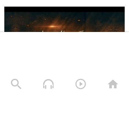
مونتاج زامل نرفع تعازينا | فرقة انصار الله –
1443 هـ
امتداد الطغيان الأموي – القول السديد –
#عاشوراء 1443هـ
إنتهاكات بني أمية – القول السديد – 1443
هـ
فلاشة سنكسر الحصار – فرقة أنصار الله 1448هـ
13/07/2026
كليب فداء لمثواك | فرقة انصار الله – 1443
هـ
كُفر بني امية – القول السديد 1443 هـ