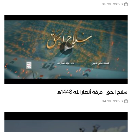
05/08/2026
موقف الإمام الحسين “عليه السلام” –
القول السديد 1445هـ
نشيد درب الحُسين – فرقة أنصار الله & فرقة
إزار 1445هـ
زامل حسينٌ روحُ انتمائي | عيسى الليث –
1444هـ
سلاح الحق | فرقة أنصار الله 1448هـ
04/08/2026
نشيد كربلائيون ــ فرقة المصطفى بضحيان
– 1444هـ