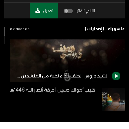
التالي تلقائياً
تحميل
عاشوراء – (إصدارات)
56 Videos
نشيد دروس الطف | أداء نخبة من المنشدين 1445هـ
كليب أهواك حسين | فرقة أنصار الله 1446هـ
كليب كفاح عاشوراء | فرقة أنصار الله
1446هـ