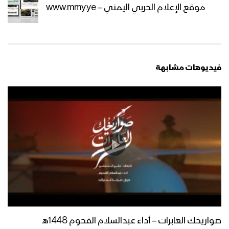
موقع الإعلام الحربي اليمني – www.mmy.ye
مقام الإمام الحسين “عليه السلام” – القول
السديد 1445هـ
مونتاج زامل على رمال الطف – عيسى
فيديوهات مشابهة
الليث 1445هـ
يزيد وخطورته على الإسلام – القول
السديد 1445هـ
نشيد إمامي يا حسين – فرقة الشهيد القائد
1445هـ
زامل فاجعة كربلاء | عيسى الليث 1445هـ
صواريخك العابرات – أداء عبدالسلام القحوم 1448هـ