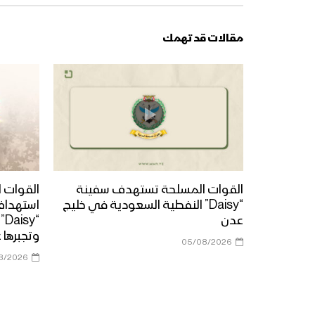
مقالات قد تهمك
القوات المسلحة تستهدف سفينة
القوات ا
“Daisy” النفطية السعودية في خليج
استهداف
عدن
“y
وتجبرها 
05/08/2026
8/2026