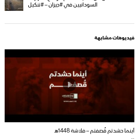
السودانيين في #جيزان – #تنكيل
فيديوهات مشابهة
أينما حشدتم قُصفتم – فلاشة 1448هـ