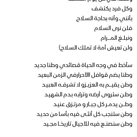
وكل فرد يكتشف
بأنني وأنه بحاجة السـلاح
فلن نرى السـلام
ونبلــغ المــــرام
ولن تعيش أمة لا تملك السـلاح)
سأخط في وجه الحياة قصائدي وطنا جديد
وطنا يضم قوافل االأحرارفي الزمن البعيد
وطن يقيـــم به العزيــزو لا تشرفــه العبيـد
وطـن ستروى أرضـه وترابـه بـدم الشهيـد
وطـــن يدمــر كل جبــار و مرتــزق عنيـد
وطن ستنجب كل أنثـى فيه بأسـا من حديـد
وطن سنصنــع فيه للأجيال تاريخــا مجــيد