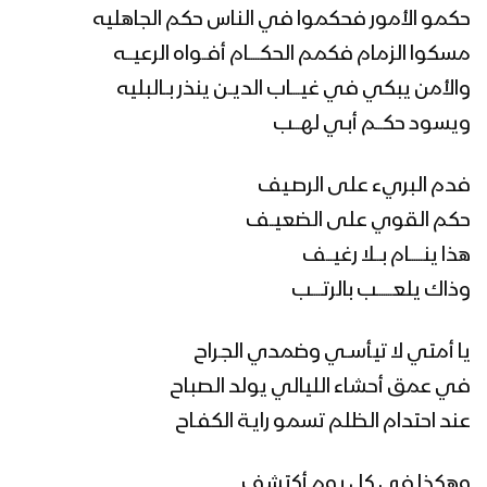
حكمو الأمور فحكموا في الناس حكم الجاهليه
مسكوا الزمام فكمم الحكـــــام أفــواه الرعيـــه
والأمن يبكي في غيــــاب الديــن ينذر بــالبليه
ويسود حكـــم أبـي لهـــب
فدم البريء على الرصـيف
حكم القوي على الضعيــف
هذا ينــــــام بـــلا رغيـــف
وذاك يلعـــــــب بالرتـــــب
يا أمتي لا تيأســي وضمدي الجـراح
في عمق أحشاء الليالي يولد الصباح
عند احتدام الظلم تسمو رايـة الكفـاح
وهكذا في كل يوم أكتشف