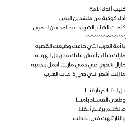
كليب | نداء الأمة
أداء كوكبة من منشدين اليمن
كلمات الشاعر الشهيد عبدالمحسن النمري
ـ
يا أمة العرب التي ضاعت وضيعت القضيه
مازلت حياً لن أعيش عليك مجهول الهويـه
مازال شعري في دمي مازلت أحمل بندقيه
ما زلـت أشعر أنني حي إذا مــات العــرب
حل الظـــلام بأرضنـــــا
وطغى الفســــاد بأمنـــــا
فالظلـــم يرغــــم أنــفنــا
والنار تلهث في الحطـب