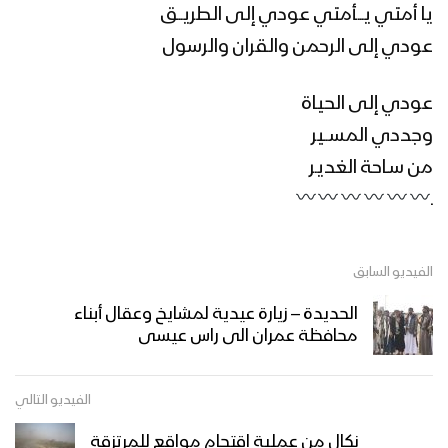
يا أمتي يـــأمتي عودي إلى الطريـــق
عودي إلى الرحمن والقران والرسول
عودي إلى الحياة
وجددي المســير
من سـاحة الغديـر
ـ
الفيديو السابق
الحديدة – زيارة عيدية لمشايخ وعقال أبناء
محافظة عمران الى راس عيسى
الفيديو التالي
نكال من عملية اقتحام مواقع للمرتزقة