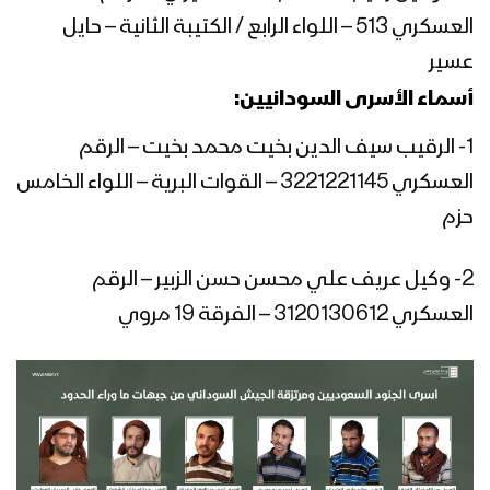
مشاهد للعملية تعرض للمرة الأولى – ج1
العسكري 513 – اللواء الرابع / الكتيبة الثانية – حايل
عسير
بعدهم بعدهم – من مشاهد عملية جيزان
الواسعة – مع الله
أسماء الأسرى السودانيين:
1- الرقيب سيف الدين بخيت محمد بخيت – الرقم
فضل الله – من مشاهد عملية جيزان
العسكري 3221221145 – القوات البرية – اللواء الخامس
الواسعة – مع الله
حزم
2- وكيل عريف علي محسن حسن الزبير – الرقم
آلياتهم تحرق – من مشاهد عملية جيزان
الواسعة – مع الله
العسكري 3120130612 – الفرقة 19 مروي
زيارة وزير الإعلام ضيف الله الشامي
للمناطق المحررة في عملية جيزان
الواسعة