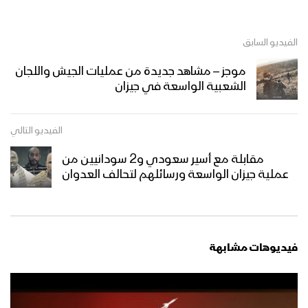
الفيديو السابق
بأس الله – من مشاهد عملية جيزان
الواسعة – ولاتهنوا
موجز – مشاهد جديدة من عمليات الجيش واللجان
الشعبية الواسعة في جيزان
إحراق جرافة عسكرية سعودية – تنكيل
الفيديو التالي
مقابلة مع أسير سعودي و2 سودانيين من
عملية جيزان الواسعة ورسائلهم لتحالف العدوان
استهداف آلية تحمل مدفع فولكان –
تنكيل
فيديوهات مشابهة
جيزان – تحرير عشرات المواقع التابعة
لمرتزقة الجيش السعودي قبالة جبال الدود
والرميح وجحفان في عملية عسكرية
واسعة