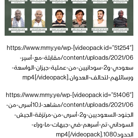
شاردون من طلقة – من مشاهد عملية
جيزان الواسعة – مع الله
موجز – مشاهد تحرير عشرات المواقع
التابعة لمرتزقة الجيش السعودي قبالة
[videopack id=”51254″]https://www.mmy.ye/wp-
جبال الدود والرميح وجحفان – جيزان
content/uploads/2021/06/مقابلة-مع-أسير-
ولاتهنوا – من مشاهد عملية جيزان
سعودي-و2-سودانيين-من-عملية-جيزان-الواسعة-
الواسعة – ولاتهنوا
ورسائلهم-لتحالف-العدوان.mp4[/videopack]
[videopack id=”51406″]https://www.mmy.ye/wp-
نكال من مشاهد عملية جيزان الواسعة –
ولاتهنوا
content/uploads/2021/06/مشاهد-لـ10أسرى-من-
الجنود-السعوديين-و2-أسرى-من-مرتزقة-الجيش-
السوداني-تم-أسرهم-في-جبهات-ما-وراء-
تطهير عشرات المواقع السعودية –
ولاتهنوا
الحدود1080.mp4[/videopack]