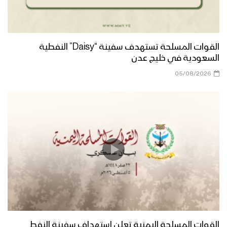
هلع وسقوط عدد من ضباط وجنود الجيش
السعودي أثناء محاولتهم الفرار – تنكيل
القوات المسلحة تستهدف سفينة “Daisy” النفطية
السعودية في خليج عدن
05/08/2026
تدمير ناقلة جند سعودية ومصرع من عليها
من ضباط وجنود سعوديين بكمين محكم –
تنكيل
بلاستيك يا أمريكا بلاستيك – ثبات
المجاهدين ومعنوياتهم رغم الغارات
الهستيرية – تنكيل
إحراق آليات الجيش السعودي بعيارات نارية
– تنكيل
القوات المسلحة اليمنية تعلن استهداف سفينة النفط