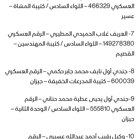
رسالة مجاهد – من مشاهد عملية جيزان
العسكري 466329 – اللواء السادس / كتيبة المشاة –
الواسعة – مع الله
عسير
ميادين الجهاد – حلقات خاصة تكشف أسرار
7- العريف غلاب الحميدي المطيري – الرقم العسكري
عملية جيزان مع مشاهد تعرض للمرة
149278380 – اللواء السادس / كتيبة المهندسين –
الأولى – ج1
القصيم
ياربي لك الحمد – من مشاهد عملية جيزان
الواسعة – مع الله
8- جندي أول نايف محمد جابر حكمي – الرقم العسكري
600039 – كتيبة المدرعات الخفيفة – جيزان
مع ملك السماوات والأرض – مع الله
9-جندي أول يحيى عطية محمد حناني – الرقم
العسكري 555810 – اللواء السادس / الوحدة الثانية –
جيزان
برومو – ميادين الجهاد – حلقات خاصة
تكشف أسرار عملية جيزان الواسعة مع
10- وكيل رقيب أحمد عبدالله عسيري – الرقم