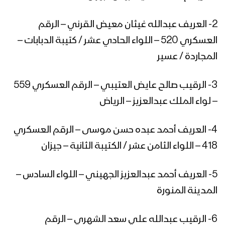
2- العريف عبدالله غيثان معيض القرني – الرقم
سننتقم للأطفال والنساء – مع الله
العسكري 520 – اللواء الحادي عشر / كتيبة الدبابات –
المجاردة / عسير
برومو – ميادين الجهاد – حلقات خاصة
3- الرقيب صالح عايض العتيبي – الرقم العسكري 559
بعملية جيزان الواسعة – ج2
– لواء الملك عبدالعزيز – الرياض
تدمير مدرعة بعبوة ناسفة – تنكيل
4- العريف أحمد عبده حسن موسى – الرقم العسكري
418 – اللواء الثامن عشر / الكتيبة الثانية – جيزان
5- العريف أحمد عبدالعزيز الجهيني – اللواء السادس –
استهداف دبابة سعودية بصاروخ موجه –
تنكيل
المدينة المنورة
6- الرقيب عبدالله علي سعد الشهري – الرقم