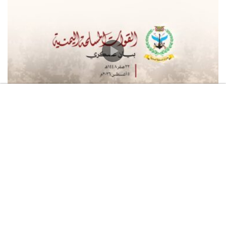
برومو 2 – مشاهد نوعية لتحرير عشرات
المواقع في محور جيزان
برومو – مشاهد نوعية لتحرير عشرات
المواقع في محور جيزان
بيان القوات المسلحة اليمنية بشأن استهداف سفينة “وفاء”
النفطية السعودية شمالي البحر الأحمر أمام منطقة “ينبع”
وذلك بعدد من الصواريخ الباليستية وكانت الإصابة دقيقة
بفضل الله – 05 أغسطس 2026م
05/08/2026