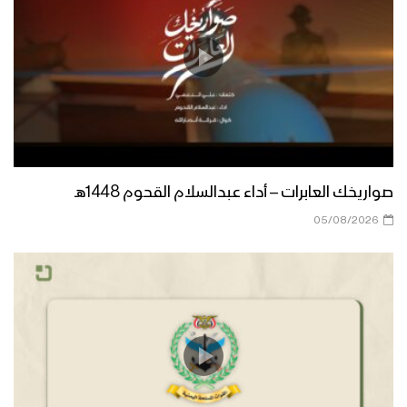
إحراق آليات الجيش السعودي بالولاعات –
مع الله
تحرير عشرات المواقع السعودية قبالة
الخوبة بجيزان – ولاتهنوا
صواريخك العابرات – أداء عبدالسلام القحوم 1448هـ
جانب من انتكاسة جيش النظام السعودي
خلال عملية جيزان الواسعة – تقرير
05/08/2026
مونتاج زامل رُبى جيزان | عيسى الليث –
1442هـ
انتحار جماعي للجيش السعودي خلال
عملية جيزان الواسعة – تقرير