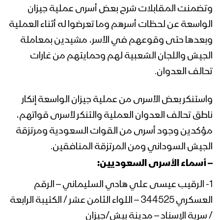
استهداف معدلين 23 بصواريخ موجهة –
وتضمنت المقابلات شرح بعض أسرى عملية جيزان
تنكيل
الواسعة عن لحظات أسرهم وما تعرضوا له أثناء العملية
وبعدها حتى وقوعهم في الأسر، مشيدين بمعاملة
ميادين الجهاد – حلقات خاصة بعملية جيزان
الجيش واللجان الشعبية لهم وحمايتهم من غارات
الواسعة – ج2
تحالف العدوان.
واستنكر بعض الأسرى من عملية جيزان الواسعة إنكار
إحراق آلية وإعطاب أخرى بعيارات نارية –
تنكيل
ناطق تحالف العدوان العملية والتنكر لأسرى قواتهم،
مؤكدين وجود أسرى من القوات السعودية ومرتزقة
الجيش السوداني ومن المرتزقة المنافقين.
وجهنا أينما شئت – مع الله
– أسماء الأسرى السعوديين:
1- الرقيب عيسى علي هادي السليماني – الرقم
لن نكل ولن نمل – مع الله
العسكري 344525 – اللواء الثامن عشر / الكتيبة الرابعة
/ سرية الإسناد – مدينة بيش/جيزان