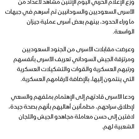
وزع الإعلام الحربي اليوم الإثنين مشاهد لأعداد من
الأسرى السعوديين والسودانيين تم أسرهم في جبهات
ميادين الجهاد – حلقات خاصة بعملية جيزان
ما وراء الحدود، بينهم بعض أسرى عملية جيزان
الواسعة – ج3
الواسعة.
مشاهد من عمليات قنص نوعية لوحدة
وعرضت مقابلات الأسرى من الجنود السعوديين
القناصة في جبهات جيزان – تقرير
ومرتزقة الجيش السوداني تعريف الأسرى بأنفسهم
ورتبهم العسكرية والقوات والتشكيلات العسكرية
برومو – ميادين الجهاد – حلقات خاصة
التي ينتمون إليها، بالإضافة لأرقامهم العسكرية.
بعملية جيزان الواسعة – ج3
ودعا الأسرى قادتهم إلى الإهتمام بملفهم والسعي
لإطلاق سراحهم، مطمأنين أهاليهم بأنهم بصحة جيدة،
تحرير أكثر من 30 موقع قبالة جيزان – تنكيل
لافتين إلى حسن معاملة مجاهدو الجيش واللجان
الشعبية لهم.