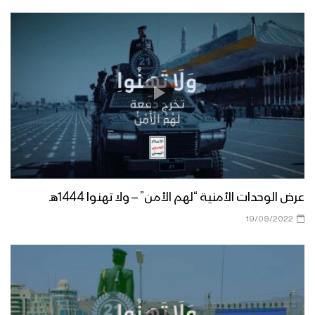
استهداف دبابة سعودية بصاروخ موجه –
تنكيل
رسالة مجاهد – من مشاهد عملية جيزان
الواسعة – مع الله
ميادين الجهاد – حلقات خاصة تكشف أسرار
عملية جيزان مع مشاهد تعرض للمرة
الأولى – ج1
عرض الوحدات الأمنية “لهم الأمن” – ولا تهنوا 1444هـ
ياربي لك الحمد – من مشاهد عملية جيزان
19/09/2022
الواسعة – مع الله
مع ملك السماوات والأرض – مع الله