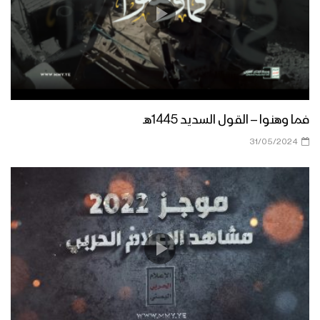
تحرير أكثر من 30 موقع قبالة جيزان – تنكيل
استهداف معدلين 23 بصواريخ موجهة –
تنكيل
فما وهنوا – القول السديد 1445هـ
31/05/2024
ميادين الجهاد – حلقات خاصة بعملية جيزان
الواسعة – ج2
إحراق آلية وإعطاب أخرى بعيارات نارية –
تنكيل
وجهنا أينما شئت – مع الله