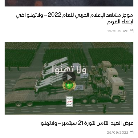
موجز مشاهد الإعلام الحربي للعام 2022 – ولاتهنوا في
لن نكل ولن نمل – مع الله
ابتغاء القوم
16/05/2023
سننتقم للأطفال والنساء – مع الله
برومو – ميادين الجهاد – حلقات خاصة
بعملية جيزان الواسعة – ج2
تدمير مدرعة بعبوة ناسفة – تنكيل
عرض العيد الثامن لثورة 21 سبتمبر – ولاتهنوا
25/09/2022