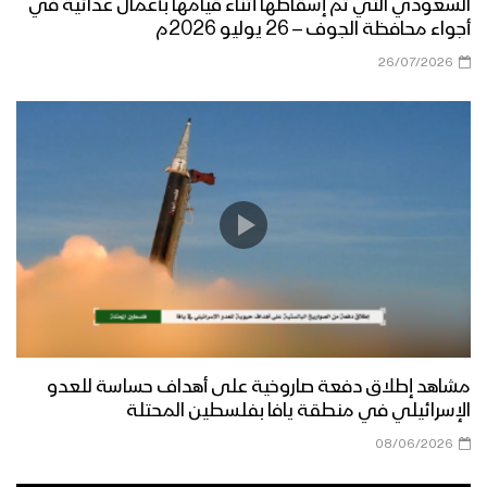
السعودي التي تم إسقاطها أثناء قيامها بأعمال عدائية في
أجواء محافظة الجوف – 26 يوليو 2026م
26/07/2026
هلع وسقوط عدد من ضباط وجنود الجيش
السعودي أثناء محاولتهم الفرار – تنكيل
تدمير ناقلة جند سعودية ومصرع من عليها
من ضباط وجنود سعوديين بكمين محكم –
تنكيل
بلاستيك يا أمريكا بلاستيك – ثبات
المجاهدين ومعنوياتهم رغم الغارات
الهستيرية – تنكيل
مشاهد إطلاق دفعة صاروخية على أهداف حساسة للعدو
إحراق آليات الجيش السعودي بعيارات نارية
الإسرائيلي في منطقة يافا بفلسطين المحتلة
– تنكيل
08/06/2026