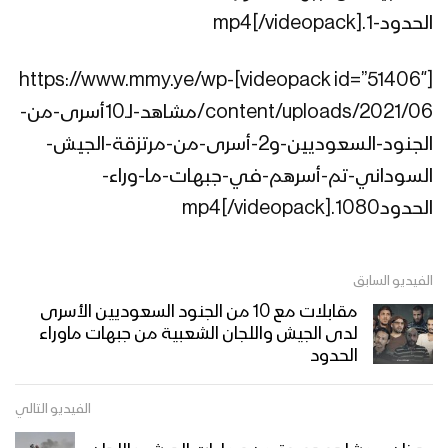
الحدود-1.mp4[/videopack]
بأس الله – من مشاهد عملية جيزان
[videopack id=”51406″]https://www.mmy.ye/wp-
الواسعة – ولاتهنوا
content/uploads/2021/06/مشاهد-لـ10أسرى-من-
الجنود-السعوديين-و2-أسرى-من-مرتزقة-الجيش-
إحراق جرافة عسكرية سعودية – تنكيل
السوداني-تم-أسرهم-في-جبهات-ما-وراء-
الحدود1080.mp4[/videopack]
استهداف آلية تحمل مدفع فولكان –
الفيديو السابق
تنكيل
مقابلات مع 10 من الجنود السعوديين الأسرى
لدى الجيش واللجان الشعبية من جبهات ماوراء
الحدود
جيزان – تحرير عشرات المواقع التابعة
لمرتزقة الجيش السعودي قبالة جبال الدود
والرميح وجحفان في عملية عسكرية
الفيديو التالي
واسعة