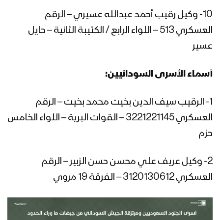
مشاهد للعملية تعرض للمرة الأولى – ج1
10- وكيل رقيب أحمد عبدالله عسيري – الرقم
بعدهم بعدهم – من مشاهد عملية جيزان
العسكري 513 – اللواء الرابع / الكتيبة الثانية – حايل
الواسعة – مع الله
عسير
أسماء الأسرى السودانيين:
فضل الله – من مشاهد عملية جيزان
الواسعة – مع الله
1- الرقيب سيف الدين بخيت محمد بخيت – الرقم
العسكري 3221221145 – القوات البرية – اللواء الخامس
آلياتهم تحرق – من مشاهد عملية جيزان
حزم
الواسعة – مع الله
2- وكيل عريف علي محسن حسن الزبير – الرقم
العسكري 3120130612 – الفرقة 19 مروي
زيارة وزير الإعلام ضيف الله الشامي
للمناطق المحررة في عملية جيزان
الواسعة