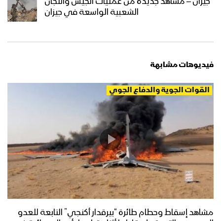
جيزان – مشاهد جديدة من عمليات الجيش واللجان
إحراق آليات الجيش السعودي بالولاعات –
الشعبية الواسعة في جيزان
مع الله
تحرير عشرات المواقع السعودية قبالة
فيديوهات مشابهة
الخوبة بجيزان – ولاتهنوا
القوات الجوية والدفاع الجوي
جانب من انتكاسة جيش النظام السعودي
خلال عملية جيزان الواسعة – تقرير
مونتاج زامل رُبى جيزان | عيسى الليث –
1442هـ
انتحار جماعي للجيش السعودي خلال
مشاهد إسقاط وحطام طائرة “بيرقدار أكنجي” التابعة للعدو
عملية جيزان الواسعة – تقرير