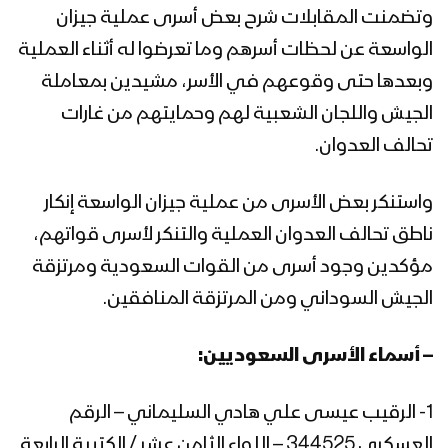
استهداف معدلين 23 بصواريخ موجهة –
وتضمنت المقابلات شرح بعض أسرى عملية جيزان
تنكيل
الواسعة عن لحظات أسرهم وما تعرضوا له أثناء العملية
وبعدها حتى وقوعهم في الأسر، مشيدين بمعاملة
ميادين الجهاد – حلقات خاصة بعملية جيزان
الجيش واللجان الشعبية لهم وحمايتهم من غارات
الواسعة – ج2
تحالف العدوان.
واستنكر بعض الأسرى من عملية جيزان الواسعة إنكار
إحراق آلية وإعطاب أخرى بعيارات نارية –
تنكيل
ناطق تحالف العدوان العملية والتنكر لأسرى قواتهم،
مؤكدين وجود أسرى من القوات السعودية ومرتزقة
الجيش السوداني ومن المرتزقة المنافقين.
وجهنا أينما شئت – مع الله
– أسماء الأسرى السعوديين:
لن نكل ولن نمل – مع الله
1- الرقيب عيسى علي هادي السليماني – الرقم
العسكري 344525 – اللواء الثامن عشر / الكتيبة الرابعة