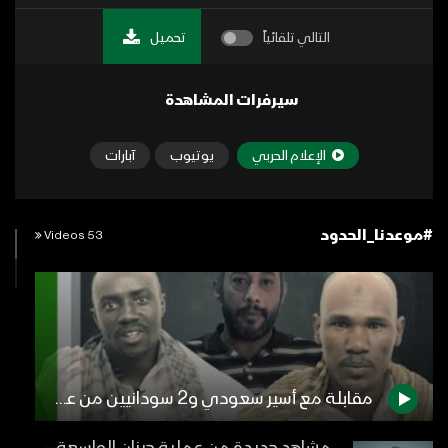
التالي تلقائياً
تحميل
سيرفرات المشاهدة
الإعلام الحربي
يوتيوب
آبارات
#موعدنا_الحدود
53 Videos
مقابلة مع أسير سعودي و2 سودانيين من عملية جيزان الواسعة ورسائلهم لتحالف العدوان