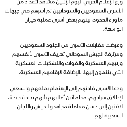
وزع الإعلام الحربي اليوم الإثنين مشاهد لأعداد من
الأسرى السعوديين والسودانيين تم أسرهم في جبهات
ميادين الجهاد – حلقات خاصة بعملية جيزان
ما وراء الحدود، بينهم بعض أسرى عملية جيزان
الواسعة – ج3
الواسعة.
مشاهد من عمليات قنص نوعية لوحدة
وعرضت مقابلات الأسرى من الجنود السعوديين
القناصة في جبهات جيزان – تقرير
ومرتزقة الجيش السوداني تعريف الأسرى بأنفسهم
ورتبهم العسكرية والقوات والتشكيلات العسكرية
برومو – ميادين الجهاد – حلقات خاصة
التي ينتمون إليها، بالإضافة لأرقامهم العسكرية.
بعملية جيزان الواسعة – ج3
ودعا الأسرى قادتهم إلى الإهتمام بملفهم والسعي
لإطلاق سراحهم، مطمأنين أهاليهم بأنهم بصحة جيدة،
تحرير أكثر من 30 موقع قبالة جيزان – تنكيل
لافتين إلى حسن معاملة مجاهدو الجيش واللجان
الشعبية لهم.