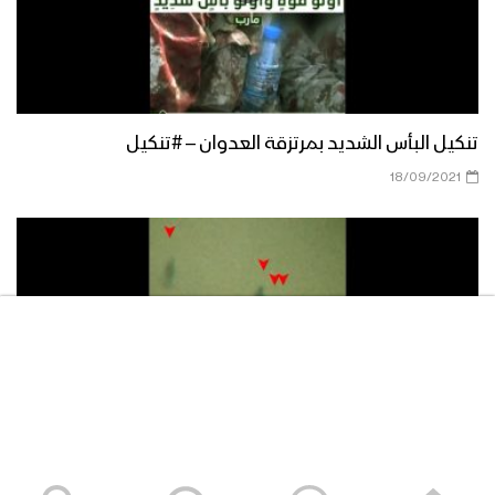
برومو – ميادين الجهاد – حلقات خاصة
تكشف أسرار عملية جيزان الواسعة مع
مشاهد للعملية تعرض للمرة الأولى – ج1
تنكيل البأس الشديد بمرتزقة العدوان – #تنكيل
بعدهم بعدهم – من مشاهد عملية جيزان
18/09/2021
الواسعة – مع الله
فضل الله – من مشاهد عملية جيزان
الواسعة – مع الله
آلياتهم تحرق – من مشاهد عملية جيزان
الواسعة – مع الله