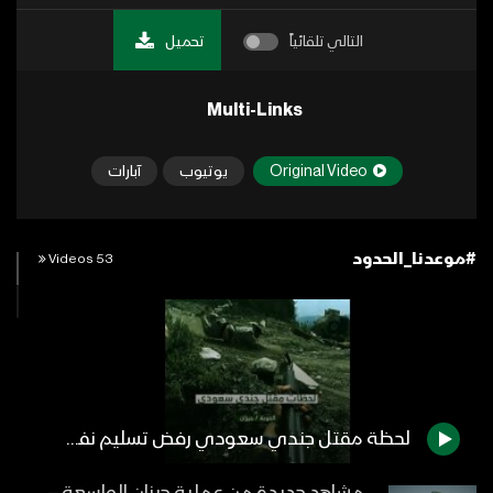
التالي تلقائياً
تحميل
Multi-Links
Original Video
يوتيوب
آبارات
#موعدنا_الحدود
53 Videos
لحظة مقتل جندي سعودي رفض تسليم نفسه – تنكيل