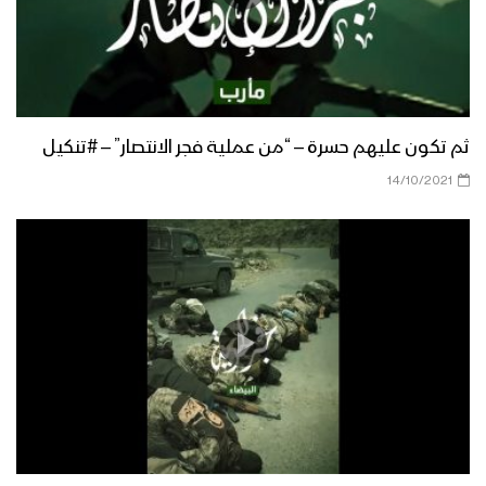
تحرير أكثر من 30 موقع قبالة جيزان – تنكيل
استهداف معدلين 23 بصواريخ موجهة –
تنكيل
ثم تكون عليهم حسرة – “من عملية فجر الانتصار” – #تنكيل
14/10/2021
ميادين الجهاد – حلقات خاصة بعملية جيزان
الواسعة – ج2
إحراق آلية وإعطاب أخرى بعيارات نارية –
تنكيل
وجهنا أينما شئت – مع الله