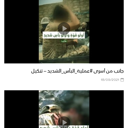
استهداف دبابة سعودية بصاروخ موجه –
تنكيل
رسالة مجاهد – من مشاهد عملية جيزان
الواسعة – مع الله
ميادين الجهاد – حلقات خاصة تكشف أسرار
عملية جيزان مع مشاهد تعرض للمرة
جانب من أسرى #عملية_البأس_الشديد – تنكيل
الأولى – ج1
18/09/2021
ياربي لك الحمد – من مشاهد عملية جيزان
الواسعة – مع الله
مع ملك السماوات والأرض – مع الله