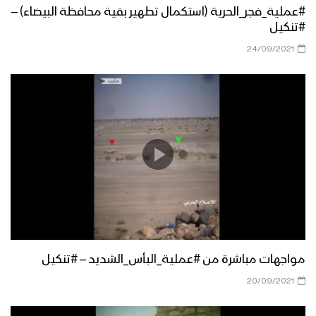
#عملية_فجر_الحرية (استكمال تطهير بقية محافظة البيضاء) –
#تنكيل
لن نكل ولن نمل – مع الله
24/09/2021
سننتقم للأطفال والنساء – مع الله
برومو – ميادين الجهاد – حلقات خاصة
بعملية جيزان الواسعة – ج2
تدمير مدرعة بعبوة ناسفة – تنكيل
مواجهات مباشرة من #عملية_البأس_الشديد – #تنكيل
20/09/2021