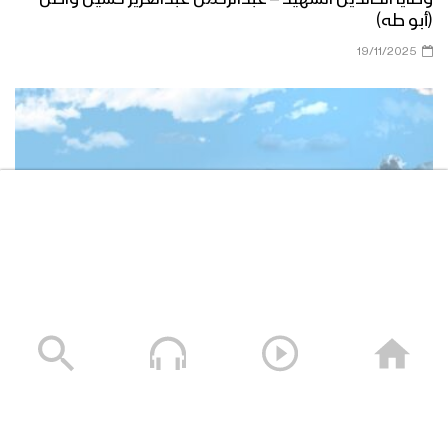
(أبو طه)
19/11/2025
وصايا الخالدين الشهيد – صالح عبدالله صالح جوين (أبو خليل)
19/11/2025