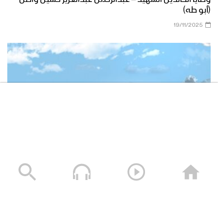
(أبو طه)
19/11/2025
وصايا الخالدين الشهيد – صالح عبدالله صالح جوين (أبو خليل)
19/11/2025