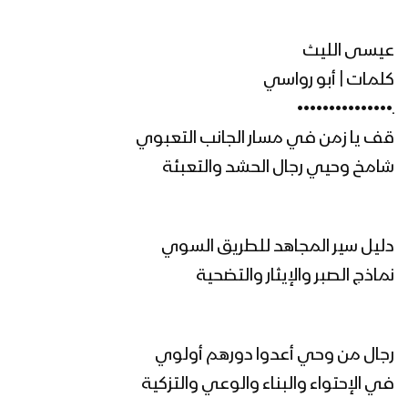
رجال الأمن – عيسى الليث 1446هـ
عيسى الليث
كلمات | أبو رواسي
ـ•••••••••••••••
قف يا زمن في مسار الجانب التعبوي
مونتاج زامل تبسم الدهر | عيسى الليث
1446هـ
شامخ وحيي رجال الحشد والتعبئة
تبسم الدهر | عيسى الليث 1446هـ
دليل سير المجاهد للطريق السوي
نماذج الصبر والإيثار والتضحية
مونتاج زامل رمز الهداية – عيسى الليث
1446هـ
رجال من وحي أعدوا دورهم أولوي
في الإحتواء والبناء والوعي والتزكية