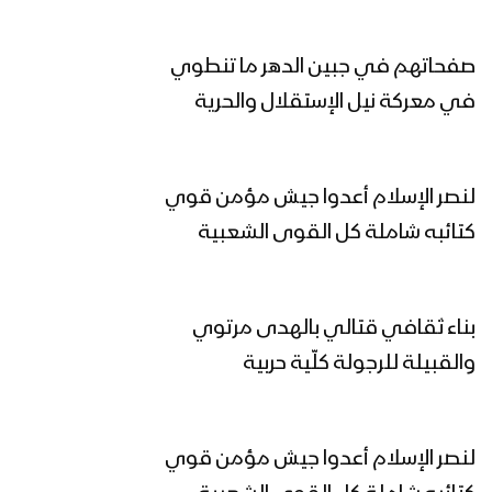
رمز الهداية | عيسى الليث 1446هـ
صفحاتهم في جبين الدهر ما تنطوي
في معركة نيل الإستقلال والحرية
هاتوا الحرب الحقيقية – عيسى الليث
1446هـ
لنصر الإسلام أعدوا جيش مؤمن قوي
أهل اليد الطولى | عيسى الليث 1446هـ
كتائبه شاملة كل القوى الشعبية
بناء ثقافي قتالي بالهدى مرتوي
مونتاج زامل زوال الكيان – عيسى الليث
1446هـ
والقبيلة للرجولة كلّية حربية
زوال الكيان | عيسى الليث 1446هـ
لنصر الإسلام أعدوا جيش مؤمن قوي