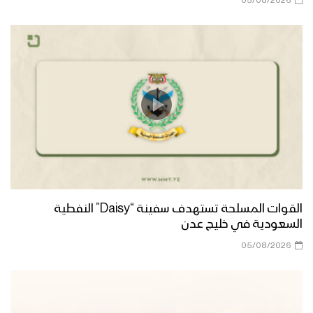
05/08/2026
طوفان الأحرار | عيسى الليث 1445هـ
زامل محراب القلوب – عيسى الليث 1445هـ
الخيار الأنسب | عيسى الليث & رشاد الخزان
1445هـ
القوات المسلحة تستهدف سفينة “Daisy” النفطية
مونتاج زامل قبائل البيضاء – عيسى الليث
السعودية في خليج عدن
1445هـ
05/08/2026
مونتاج زامل رسالة إلى أبناء الجنوب الأحرار |
عيسى الليث – 1445هـ