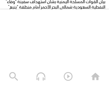
بيان القوات المسلحة اليمنية بشأن استهداف سفينة “وفاء”
النفطية السعودية شمالي البحر الأحمر أمام منطقة “ينبع”
وذلك بعدد من الصواريخ الباليستية وكانت الإصابة دقيقة
عيون العَلَم – عيسى الليث 1445هـ
بفضل الله – 05 أغسطس 2026م
05/08/2026
مونتاج زامل عطاء الجرحى | عيسى الليث –
1445هـ
عطاء الجرحى | عيسى الليث – 1445هـ
مونتاج زامل | حارس البحر الأحمر – عيسى
الليث 1445هـ | كلمات رئيس الجمهورية
سلاح الحق | فرقة أنصار الله 1448هـ
اليمنية مهدي المشاط
04/08/2026