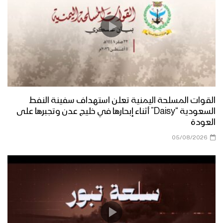
رسالة إلى أبناء الجنوب الأحرار | عيسى الليث
– 1445هـ
مونتاج زامل | مشروع قرآني – عيسى الليث
1445هـ
القوات المسلحة اليمنية تعلن استهداف سفينة النفط
السعودية “Daisy” أثناء إبحارها في خليج عدن وتجبرها على
العودة
زامل | مشروع قرآني | عيسى الليث 1445هـ
05/08/2026
مونتاج زامل الوفاء ماتغير | عيسى الليث –
1445هـ