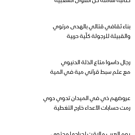
كتائبه شاملة كل القوى الشعبية
مونتاج زامل القادم أعظم – عيسى الليث
1446هـ
بناء ثقافي قتالي بالهدى مرتوي
والقبيلة للرجولة كلّية حربية
القادم أعظم | عيسى الليث 1446هـ
رجال داسوا متاع الذلة الدنيوي
مع علم سبط قرآني مية في المية
مونتاج زامل سم الأعداء – عيسى الليث
1446هـ
عروضهم ذي في الميدان تدوي دوي
لواء الإسلام | عيسى الليث 1445هـ
رمت حسابات الأعداء خارج التغطية
يوم العرب مالاقت لجراحها محتوي