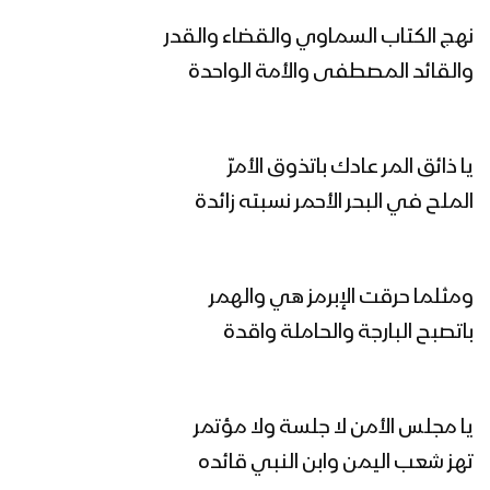
زامل المؤمن الحق | عيسى الليث 1445هـ
نهج الكتاب السماوي والقضاء والقدر
والقائد المصطفى والأمة الواحدة
مونتاج زامل ساري الليل | عيسى الليث –
1445هـ
يا ذائق المر عادك باتذوق الأمرّ
الملح في البحر الأحمر نسبته زائدة
ساري الليل | عيسى الليث 1445هـ
ومثلما حرقت الإبرمز هي والهمر
باتصبح البارجة والحاملة واقدة
مونتاج زامل عد و استنفر | عيسى الليث
1445هـ
يا مجلس الأمن لا جلسة ولا مؤتمر
زامل عين القائد – عيسى الليث 1445هـ
تهز شعب اليمن وابن النبي قائده