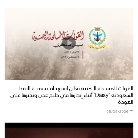
مونتاج زامل الوفاء ماتغير | عيسى الليث –
1445هـ
زامل | الوفاء ماتغير – عيسى الليث
مونتاج زامل المشهد الحصري – عيسى
الليث 1445هـ
القوات المسلحة اليمنية تعلن استهداف سفينة النفط
السعودية “Daisy” أثناء إبحارها في خليج عدن وتجبرها على
المشهد الحصري لحن آخر | عيسى الليث
العودة
1445هـ
05/08/2026
المشهد الحصري | عيسى الليث – 1445هـ