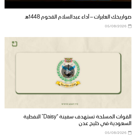
صواريخك العابرات – أداء عبدالسلام القحوم 1448هـ
مونتاج زامل رسالة إلى أبناء الجنوب الأحرار |
عيسى الليث – 1445هـ
05/08/2026
رسالة إلى أبناء الجنوب الأحرار | عيسى الليث
– 1445هـ
مونتاج زامل | مشروع قرآني – عيسى الليث
1445هـ
زامل | مشروع قرآني | عيسى الليث 1445هـ
القوات المسلحة تستهدف سفينة “Daisy” النفطية
السعودية في خليج عدن
05/08/2026