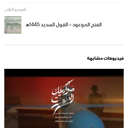
عيد التعبئة | عيسى الليث – 1445هـ
الفيديو التالي
الفتح الموعود – القول السديد 1445هـ
طوفان الأحرار | عيسى الليث 1445هـ
فيديوهات مشابهة
زامل محراب القلوب – عيسى الليث 1445هـ
الخيار الأنسب | عيسى الليث & رشاد الخزان
1445هـ
مونتاج زامل قبائل البيضاء – عيسى الليث
1445هـ