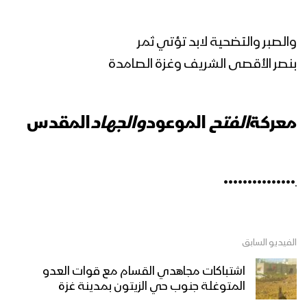
مونتاج زامل المسار التعبوي | عيسى الليث
والصبر والتضحية لابد تؤتي ثمر
1445هـ
بنصر الأقصى الشريف وغزة الصامدة
المسار التعبوي | عيسى الليث – 1445هـ
معركة
الفتح
الموعود
والجهاد
المقدس
مونتاج زامل الخيار الأنسب | عيسى الليث &
ـ•••••••••••••••
رشاد الخزان – 1445هـ
الفيديو السابق
مونتاج زامل عيد التعبئة – عيسى الليث
1445هـ
اشتباكات مجاهدي القسام مع قوات العدو
المتوغلة جنوب حي الزيتون بمدينة غزة