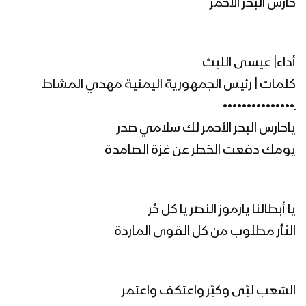
حارس البحر الأحمر
رجال الأمن – عيسى الليث 1446هـ
أداء| عيسى الليث
كلمات | رئيس الجمهورية اليمنية مهدي المشاط
مونتاج زامل تبسم الدهر | عيسى الليث
ـ•••••••••••••••
1446هـ
ياحارس البحر الأحمر لك سلامي صدر
يومك دفعت الخطر عن غزة الصامدة
تبسم الدهر | عيسى الليث 1446هـ
يا أبطالنا يارموز النصر يا كل حُر
الثأر مطلوب من كل القوى الماردة
مونتاج زامل رمز الهداية – عيسى الليث
1446هـ
الشعب لبّى وكبّر واعتكف واعتمر