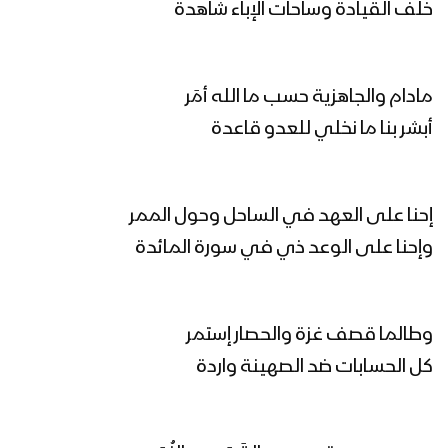
رمز الهداية | عيسى الليث 1446هـ
خلف القيادة وساحات الإباء شاهدة
مادام والجاهزية حسب ما الله أمَر
هاتوا الحرب الحقيقية – عيسى الليث
1446هـ
أبشر بنا ما نخلي للعدو قاعدة
أهل اليد الطولى | عيسى الليث 1446هـ
إحنا على العهد في الساحل وحول الممر
وإحنا على الوعد ذي في سورة المائدة
مونتاج زامل زوال الكيان – عيسى الليث
1446هـ
وطالما قصف غزة والحصار إستمر
كل الحسابات ضد الصهينة واردة
زوال الكيان | عيسى الليث 1446هـ