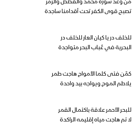
من وعد سورة محمد والقَصَص والزُمَر
تصبح قوى الكفر تحت أقدامنا ساجدة
مونتاج زامل القادم أعظم – عيسى الليث
1446هـ
للخلف در يا كيان العار للخلف در
البحرية في عُباب البحر متواجدة
القادم أعظم | عيسى الليث 1446هـ
كمّن فتى كلما الأمواج هاجت طمر
مونتاج زامل سم الأعداء – عيسى الليث
يلاطم الموج ويواجه بيد واحدة
1446هـ
لواء الإسلام | عيسى الليث 1445هـ
للبحر الأحمر علاقة باكتمال القمر
لا تم هاجت مياه إقليمه الراكدة