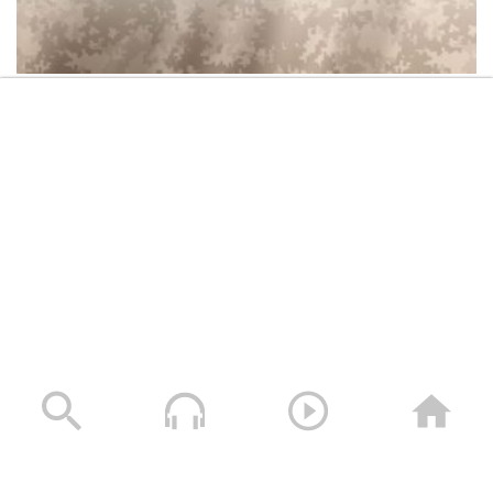
مونتاج زامل | حارس البحر الأحمر – عيسى
الليث 1445هـ | كلمات رئيس الجمهورية
اليمنية مهدي المشاط
بيان القوات المسلحة اليمنية بشأن استهداف سفينة “وفاء”
النفطية السعودية شمالي البحر الأحمر أمام منطقة “ينبع”
مونتاج زامل | وعد الآخرة – عيسى الليث
وذلك بعدد من الصواريخ الباليستية وكانت الإصابة دقيقة
1445هـ
بفضل الله – 05 أغسطس 2026م
05/08/2026
مونتاج زامل الفاصلة – عيسى الليث
1445هـ