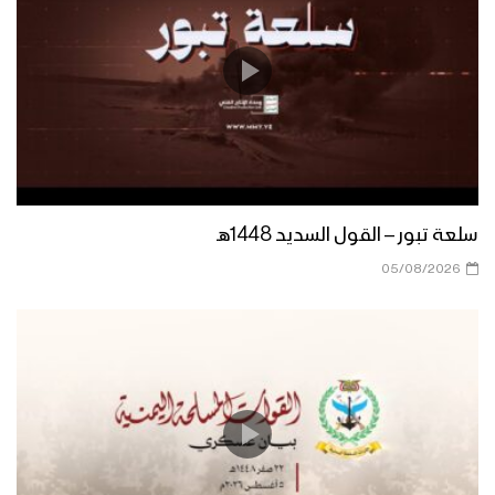
عيون العلم | عيسى الليث – 1445هـ
عيون العَلَم – عيسى الليث 1445هـ
سلعة تبور – القول السديد 1448هـ
05/08/2026
مونتاج زامل عطاء الجرحى | عيسى الليث –
1445هـ
عطاء الجرحى | عيسى الليث – 1445هـ