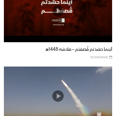
شأن التعليم – القول السديد – 1444هـ
رفع القدرات والأداء – القول السديد –
1444هـ
أينما حشدتم قُصفتم – فلاشة 1448هـ
التثقف بثقافة القرآن – القول السديد
10/08/2026
1444هـ
نشيد سلم العلياء – فرقة المصطفى
بضحيان 1444هـ
نشيد المراكز الصيفية – فرقة الشهيد القائد
1444هـ