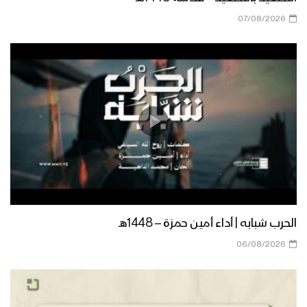
كلمة السيد القائد عبدالملك بدرالدين
الحوثي في تدشين المراكز الصيفية 08-
07/08/2026
10-1444 هـ 28-04-2023 م
زامل علم وجهاد | عيسى الليث – 1443هـ
زامل محاريب الهدى | عيسى الليث –
1442هـ
كلمة السيد عبدالملك بدرالدين الحوثي
الحرب شبابه | أداء أمين حمزة – 1448هـ
في افتتاح الأنشطة والمراكز الصيفية
1442هـ
06/08/2026
كلمة قائد الثورة السيد عبدالملك بدرالدين
الحوثي بمناسبة اختتام المراكز الصيفية