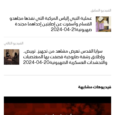
الفيديو السابق
نشيد جيل العصر – فرقة وعدالله & فرقة
عملية النبي إلياس المركبة التي نفذها مجاهدو
وطن & فرقة المصطفى 1444هـ
القسام وأسفرت عن إصابتين إحداهما مجندة
صهيونية21-04-2024
محاريب الهدى | عيسى الليث – 1444هـ
الفيديو التالي
سرايا القدس تعرض مشاهد من تجهيز.. تربيض..
وإطلاق رشقة صاروخية قصفت بها المغتصبات
والتحشدات العسكرية الصهيونية20-04-2024
زامل علم وجهاد – عيسى الليث – 1444هـ
فيديوهات مشابهة
دعم الدورات الصيفية – القول السديد
1444هـ