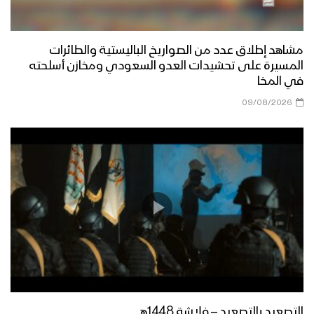
إقرأ – القول السديد – الإنتاج الفني للإعلام
مشاهد إطلاق عدد من الصواريخ الباليستية والطائرات
الحربي 1444هـ
المسيرة على تحشيدات العدو السعودي ومخازن أسلحته
في المخا
09/08/2026
الهوية الإيمانية والوعي – القول السديد –
الانتاج الفني للإعلام الحربي1444ه
انزعاج الأعداء – القول السديد – 1444هـ
التربية الإيمانية الأصيلة – القول السديد –
1444هـ
التصعيد بالتصعيد – فلاشة 1448هـ