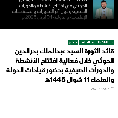
كلمة السيد القائد عبدالملك بدرالدين
الحوثي في افتتاح الأنشطة والدورات
الصيفية وحول آخر التطورات والمستجدات
الإقليمية والدولية 04 ابريل 2025م
التربية الإيمانية – القول السديد 1445هـ
خطابات السيد القائد
مميز
قائد الثورة السيد عبدالملك بدرالدين
ترسيخ الإيمان بالآخرة – القول السديد
1445هـ
الحوثي خلال فعالية افتتاح الأنشطة
والدورات الصيفية بحضور قيادات الدولة
والعلماء 11 شوال 1445هـ
نشيد أهل الفداء – فرقة المصطفى
بضحيان 1444هـ
20/04/2024
ميادين الجهاد – حلقة من المراكز الصيفية
في محافظة حجة 1444هـ