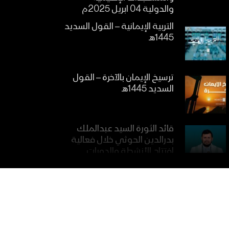
والدولية 04 ابريل 2025م
التربية الإيمانية – القول السديد
1445هـ
ترسيخ الإيمان بالآخرة – القول
السديد 1445هـ
قائد الثورة السيد عبدالملك
بدرالدين الحوثي خلال فعالية
افتتاح الأنشطة والدورات
الصيفية بحضور قيادات الدولة
والعلماء 11 شوال 1445هـ
نشيد أهل الفداء – فرقة
المصطفى بضحيان 1444هـ