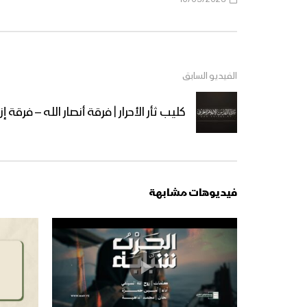
الفيديو السابق
كليب ثأر الأحرار | فرقة أنصار الله – فرقة إزار 1444
فيديوهات مشابهة