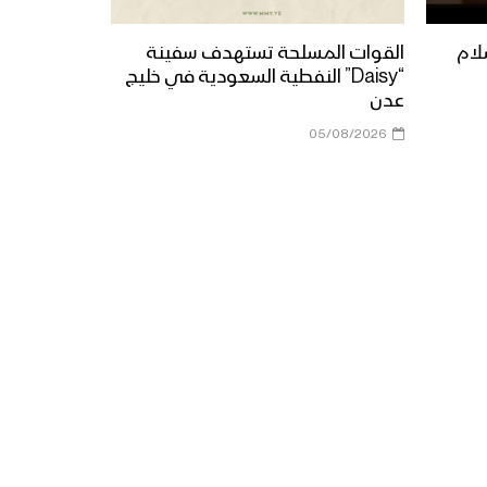
لام
القوات المسلحة تستهدف سفينة
“Daisy” النفطية السعودية في خليج
رفع القدرات والأداء – القول
عدن
السديد – 1444هـ
05/08/2026
التثقف بثقافة القرآن – القول
السديد 1444هـ
نشيد سلم العلياء – فرقة
المصطفى بضحيان 1444هـ
نشيد المراكز الصيفية – فرقة
الشهيد القائد 1444هـ