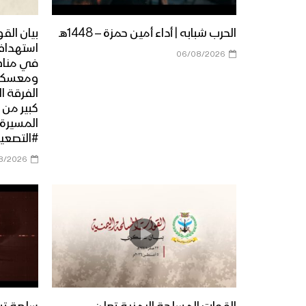
الحرب شبابه | أداء أمين حمزة – 1448هـ
بيان الق
استهداف
06/08/2026
في مناطق
ومعسكرا
الفرقة ا
كبير من 
#التصعيد
8/2026