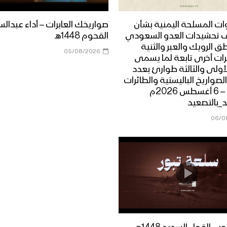
وات المسلحة اليمنية بشأن
صواريخك العابرات – أداء عبدالس
 تحشيدات العدو السعودي
القحوم 1448هـ
 الرويك والعبر والثنية
05/08/2026
ت أخرى تابعة لما يسمى
لأولى والثالثة طوارئ بعدد
الصواريخ الباليستية والطائرات
المسيرة – 6 أغسطس 2026م
_بالتصعيد
06/0