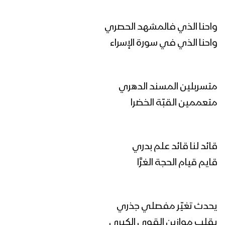
عيد التعبئة | عيسى الليث – 1445هـ
واحنا الذي فالمشهد الحصري
واحنا الذي في سورة الإسراء
طوفان الأحرار | عيسى الليث 1445هـ
متسربلين المسند الدهري
متعممين القبّة الخضرا
زامل محراب القلوب – عيسى الليث 1445هـ
قائد لنا قائد علم بدري
الخيار الأنسب | عيسى الليث & رشاد الخزان
قايم قيام الحجة الغرَّا
1445هـ
يحدث تغيّر مفصلي جذري
مونتاج زامل قبائل البيضاء – عيسى الليث
1445هـ
يقلب موازين القوى الكبرى