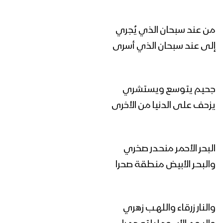
رمز الهداية | عيسى الليث 1446هـ
من عند سبحان الذي يُجري
إلى عند سبحان الذي أسرى
هاتوا الحرب الحقيقية – عيسى الليث
1446هـ
جحيم يتوسع ويستشري
أهل اليد الطولى | عيسى الليث 1446هـ
يزحف على الدنيا من الأخرى
البحر الأحمر منحـدر صخري
مونتاج زامل زوال الكيان – عيسى الليث
1446هـ
والبحـر الأبيض منطقة صحرا
زوال الكيان | عيسى الليث 1446هـ
والنار زرقاء واللهـب زهري