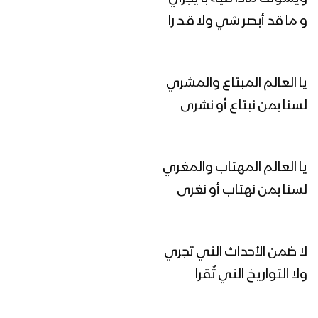
زامل المؤمن الحق | عيسى الليث 1445هـ
و ما قد أبصر شي ولا قـد را
مونتاج زامل ساري الليل | عيسى الليث –
يا العالم المبتاع والمشري
1445هـ
لسنا بمن نبتاع أو نشرى
ساري الليل | عيسى الليث 1445هـ
يا العالم المهتاب والمَغري
لسنا بمن نهتاب أو نغرى
مونتاج زامل عد و استنفر | عيسى الليث
1445هـ
لا ضمن الأحداث التي تجري
ولا التواريخ التي تُقرا
زامل عين القائد – عيسى الليث 1445هـ