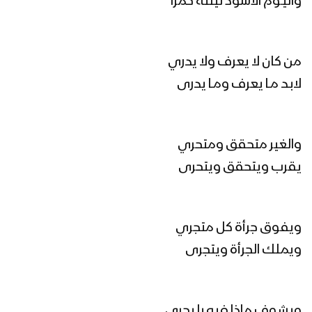
واليـوم الأسود ليلته حمرا
مونتاج زامل القادم أعظم – عيسى الليث
1446هـ
من كان لا يعرف ولا يدري
لابـد مـا يعرف ومـا يدرى
القادم أعظم | عيسى الليث 1446هـ
والغير متحقق ومتحري
يقرب ويتحقق ويتحرى
مونتاج زامل سم الأعداء – عيسى الليث
1446هـ
ويفوق جرأة كل متجري
لواء الإسلام | عيسى الليث 1445هـ
ويملك الجرأة ويتجرى
ويشوف ماذا فيه با يجري