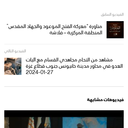
الفيديو السابق
عيون العَلَم – عيسى الليث 1445هـ
مناورة “معركة الفتح الموعود والجهاد المقدس”
المنطقة المركزية – فلاشة
مونتاج زامل عطاء الجرحى | عيسى الليث –
الفيديو التالي
1445هـ
مشاهد من التحام مجاهدي القسام مع آليات
العدو في محاور مدينة خانيونس جنوب قطاع غزة
27-01-2024
عطاء الجرحى | عيسى الليث – 1445هـ
فيديوهات مشابهة
مونتاج زامل | حارس البحر الأحمر – عيسى
الليث 1445هـ | كلمات رئيس الجمهورية
اليمنية مهدي المشاط