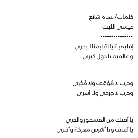
رجال الأمن – عيسى الليث 1446هـ
كلمات/ بسام شانع
عيسى الليث
ـ•••••••••••••••
إقليمية يا إقليمنا البحري
مونتاج زامل تبسم الدهر | عيسى الليث
1446هـ
و عالمية يا دول كبرى
تبسم الدهر | عيسى الليث 1446هـ
وحرب لا مُوْقِف ولا مُجْرِي
وحرب لا جرحى ولا أسرى
مونتاج زامل رمز الهداية – عيسى الليث
1446هـ
يا أفتك من الفسفور والذري
يا أعنف ويا أشرس معركة وأضرى