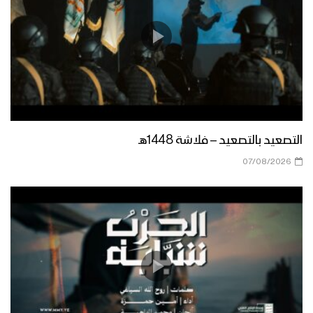
حارس البحر الأحمر – عيسى الليث 1445هـ |
كلمات رئيس الجمهورية اليمنية مهدي
المشاط
مونتاج زامل | وعد الآخرة – عيسى الليث
1445هـ
التصعيد بالتصعيد – فلاشة 1448هـ
مونتاج زامل الفاصلة – عيسى الليث
07/08/2026
1445هـ