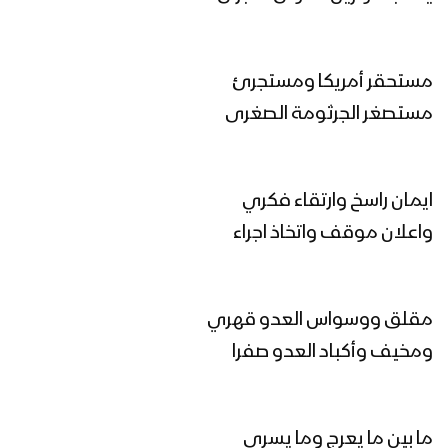
مونتاج زامل رسالة إلى أبناء الجنوب الأحرار |
مستحقر أمريكا ومستجرئ
عيسى الليث – 1445هـ
مستصغر الجرثومة الصغرى
رسالة إلى أبناء الجنوب الأحرار | عيسى الليث
– 1445هـ
ايمان راسخ وارتقاء فكري
واعلان موقف واتخاذ اجراء
مونتاج زامل | مشروع قرآني – عيسى الليث
1445هـ
مقلق ووسواس العدو قهري
ومخيف وأكباد العدو صفرا
زامل | مشروع قرآني | عيسى الليث 1445هـ
ما بين ما يعرج وما يسري