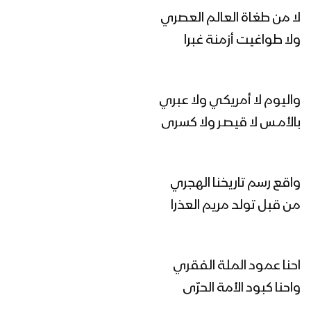
لا من طغاة العالم العصري
ولا طواغيت أزمنة غبرا
مونتاج زامل المسار التعبوي | عيسى الليث
1445هـ
واليوم لا أمريكي ولا عبري
المسار التعبوي | عيسى الليث – 1445هـ
بالأمـس لا قيصـر ولا كسرى
مونتاج زامل الخيار الأنسب | عيسى الليث &
واقع رسم تاريخنا الهجري
رشاد الخزان – 1445هـ
من قبل تولد مريم العذرا
مونتاج زامل عيد التعبئة – عيسى الليث
احنا عمود الملة الفقري
1445هـ
واحنا كبود الأمة الحرّى