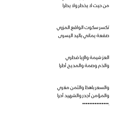
مونتاج زامل الوفاء ماتغير | عيسى الليث –
من حيث لا يخطر ولا يطرا
1445هـ
تكسر سكوت الواقع المزري
زامل | الوفاء ماتغير – عيسى الليث
صفعة يماني باليد اليسرى
مونتاج زامل المشهد الحصري – عيسى
العز شيمة والإبا فطري
الليث 1445هـ
والذم وصمة والمديح أطرا
المشهد الحصري | عيسى الليث – 1445هـ
والسعر باهظ والثمن مغري
والمؤمن أجدر والشهيد أحرا
ـ•••••••••••••••
عيون العلم | عيسى الليث – 1445هـ