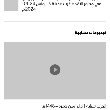
سرايا القدس تستهدف آليات العدو الصهيوني
في محاور التقدم غرب مدينة خانيونس 24-01-
2024م
عيون العَلَم – عيسى الليث 1445هـ
فيديوهات مشابهة
مونتاج زامل عطاء الجرحى | عيسى الليث –
1445هـ
عطاء الجرحى | عيسى الليث – 1445هـ
مونتاج زامل | حارس البحر الأحمر – عيسى
الليث 1445هـ | كلمات رئيس الجمهورية
اليمنية مهدي المشاط