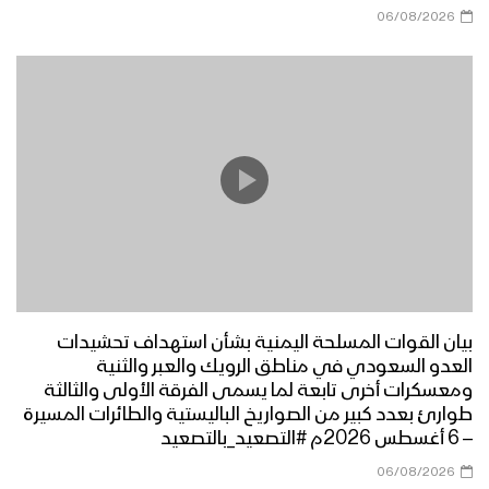
الحرب شبابه | أداء أمين حمزة – 1448هـ
حارس البحر الأحمر – عيسى الليث 1445هـ |
06/08/2026
كلمات رئيس الجمهورية اليمنية مهدي
المشاط
مونتاج زامل | وعد الآخرة – عيسى الليث
1445هـ
مونتاج زامل الفاصلة – عيسى الليث
1445هـ
بيان القوات المسلحة اليمنية بشأن استهداف تحشيدات
العدو السعودي في مناطق الرويك والعبر والثنية
ومعسكرات أخرى تابعة لما يسمى الفرقة الأولى والثالثة
طوارئ بعدد كبير من الصواريخ الباليستية والطائرات المسيرة
– 6 أغسطس 2026م #التصعيد_بالتصعيد