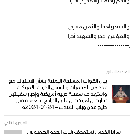
مونتاج زامل الوفاء ماتغير | عيسى الليث –
والذم وصمة والمديح أطرا
1445هـ
والسعر باهظ والثمن مغري
زامل | الوفاء ماتغير – عيسى الليث
والمؤمن أجدر والشهيد أحرا
ـ•••••••••••••••
مونتاج زامل المشهد الحصري – عيسى
الليث 1445هـ
الفيديو السابق
بيان القوات المسلحة اليمنية بشأن الاشتباك مع
عدد من المدمرات والسفن الحربية الأمريكية
المشهد الحصري لحن آخر | عيسى الليث
واستهداف سفينة حربية أمريكية وإجبار سفينتين
1445هـ
تجاريتين أمريكيتين على التراجع والعودة في
خليج عدن وباب المندب – 24-01-2024م
عيون العلم | عيسى الليث – 1445هـ
الفيديو التالي