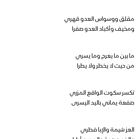
مونتاج زامل رسالة إلى أبناء الجنوب الأحرار |
مقلق ووسواس العدو قهري
عيسى الليث – 1445هـ
ومخيف وأكباد العدو صفرا
رسالة إلى أبناء الجنوب الأحرار | عيسى الليث
– 1445هـ
ما بين ما يعرج وما يسري
من حيث لا يخطر ولا يطرا
مونتاج زامل | مشروع قرآني – عيسى الليث
1445هـ
تكسر سكوت الواقع المزري
صفعة يماني باليد اليسرى
زامل | مشروع قرآني | عيسى الليث 1445هـ
العز شيمة والإبا فطري