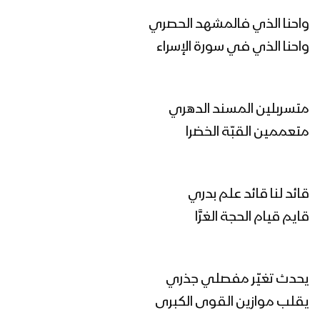
عيد التعبئة | عيسى الليث – 1445هـ
واحنا الذي فالمشهد الحصري
واحنا الذي في سورة الإسراء
طوفان الأحرار | عيسى الليث 1445هـ
متسربلين المسند الدهري
متعممين القبّة الخضرا
زامل محراب القلوب – عيسى الليث 1445هـ
قائد لنا قائد علم بدري
الخيار الأنسب | عيسى الليث & رشاد الخزان
قايم قيام الحجة الغرَّا
1445هـ
يحدث تغيّر مفصلي جذري
مونتاج زامل قبائل البيضاء – عيسى الليث
1445هـ
يقلب موازين القوى الكبرى