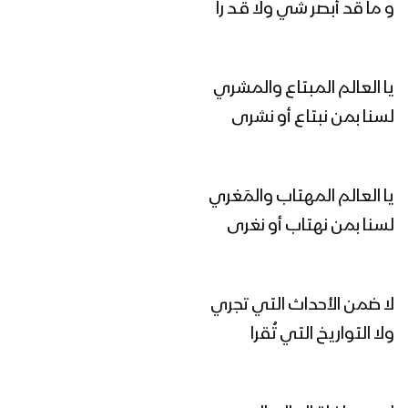
زامل المؤمن الحق | عيسى الليث 1445هـ
و ما قد أبصر شي ولا قـد را
مونتاج زامل ساري الليل | عيسى الليث –
يا العالم المبتاع والمشري
1445هـ
لسنا بمن نبتاع أو نشرى
ساري الليل | عيسى الليث 1445هـ
يا العالم المهتاب والمَغري
لسنا بمن نهتاب أو نغرى
مونتاج زامل عد و استنفر | عيسى الليث
1445هـ
لا ضمن الأحداث التي تجري
ولا التواريخ التي تُقرا
زامل عين القائد – عيسى الليث 1445هـ