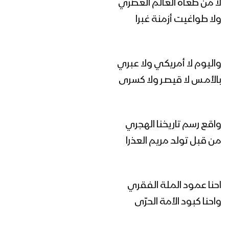
لا من طغاة العالم العصري
ولا طواغيت أزمنة غبرا
مونتاج زامل المسار التعبوي | عيسى الليث
1445هـ
واليوم لا أمريكي ولا عبري
المسار التعبوي | عيسى الليث – 1445هـ
بالأمـس لا قيصـر ولا كسرى
مونتاج زامل الخيار الأنسب | عيسى الليث &
واقع رسم تاريخنا الهجري
رشاد الخزان – 1445هـ
من قبل تولد مريم العذرا
مونتاج زامل عيد التعبئة – عيسى الليث
احنا عمود الملة الفقري
1445هـ
واحنا كبود الأمة الحرّى