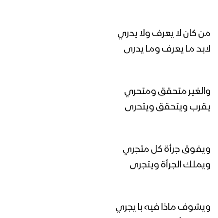
واليـوم الأسود ليلته حمرا
مونتاج زامل القادم أعظم – عيسى الليث
1446هـ
من كان لا يعرف ولا يدري
لابـد مـا يعرف ومـا يدرى
القادم أعظم | عيسى الليث 1446هـ
والغير متحقق ومتحري
يقرب ويتحقق ويتحرى
مونتاج زامل سم الأعداء – عيسى الليث
1446هـ
ويفوق جرأة كل متجري
لواء الإسلام | عيسى الليث 1445هـ
ويملك الجرأة ويتجرى
ويشوف ماذا فيه با يجري