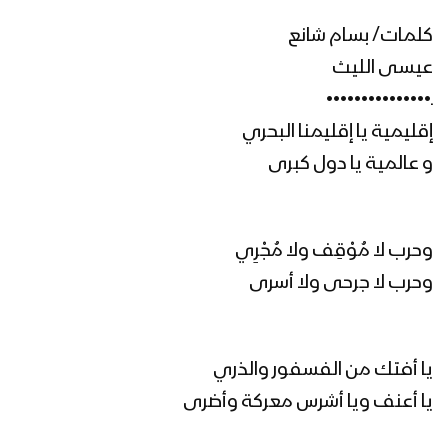
رجال الأمن – عيسى الليث 1446هـ
كلمات/ بسام شانع
عيسى الليث
ـ•••••••••••••••
إقليمية يا إقليمنا البحري
مونتاج زامل تبسم الدهر | عيسى الليث
1446هـ
و عالمية يا دول كبرى
تبسم الدهر | عيسى الليث 1446هـ
وحرب لا مُوْقِف ولا مُجْرِي
وحرب لا جرحى ولا أسرى
مونتاج زامل رمز الهداية – عيسى الليث
1446هـ
يا أفتك من الفسفور والذري
يا أعنف ويا أشرس معركة وأضرى