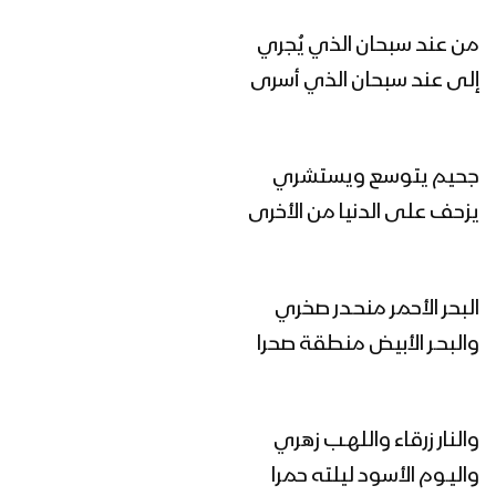
رمز الهداية | عيسى الليث 1446هـ
من عند سبحان الذي يُجري
إلى عند سبحان الذي أسرى
هاتوا الحرب الحقيقية – عيسى الليث
1446هـ
جحيم يتوسع ويستشري
أهل اليد الطولى | عيسى الليث 1446هـ
يزحف على الدنيا من الأخرى
البحر الأحمر منحـدر صخري
مونتاج زامل زوال الكيان – عيسى الليث
1446هـ
والبحـر الأبيض منطقة صحرا
زوال الكيان | عيسى الليث 1446هـ
والنار زرقاء واللهـب زهري