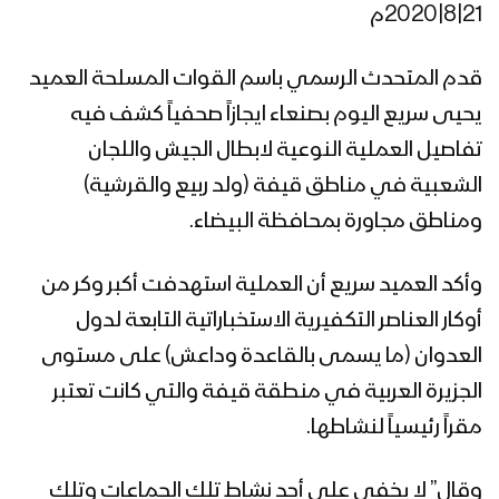
21|8|2020م
إيجاز صحفي للقوات المسلحة يكشف عن
قدم المتحدث الرسمي باسم القوات المسلحة العميد
تفاصيل ومشاهد عملية فجر الحرية “تحرير
مديريتي الصومعة ومسورة – البيضاء”
يحيى سريع اليوم بصنعاء ايجازاً صحفياً كشف فيه
تفاصيل العملية النوعية لابطال الجيش واللجان
اقتحامات – من عملية النصر المبين
الشعبية في مناطق قيفة (ولد ربيع والقرشية)
“المرحلة الثانية” – ولاتهنوا
ومناطق مجاورة بمحافظة البيضاء.
البأس الشديد – من عملية النصر المبين
وأكد العميد سريع أن العملية استهدفت أكبر وكر من
المرحلة الثانية – تنكيل
أوكار العناصر التكفيرية الاستخباراتية التابعة لدول
العدوان (ما يسمى بالقاعدة وداعش) على مستوى
الجزيرة العربية في منطقة قيفة والتي كانت تعتبر
البأس الشديد – من عملية النصر المبين
المرحلة الثانية – ولاتهنوا
مقراً رئيسياً لنشاطها.
وقال” لا يخفى على أحد نشاط تلك الجماعات وتلك