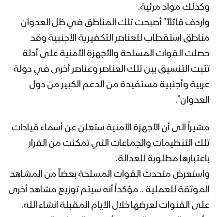
وكذلك مواد مرئية.
البيضاء – انفجار عبوة ناسفه بمجموعة من
المنافقين في احد مواقعهم
واردف قائلاً” أصبحت تلك المناطق في ظل العدوان
مناطق استقطاب للعناصر التكفيرية الأجنبية وقد
حصلت القوات المسلحة والأجهزة الأمنية على أدلة
ميادين الجهاد – الحلقة الثانية – البيضاء –
مواكبة العملية العسكرية لتطهير قانية
تثبت التنسيق بين تلك العناصر وعناصر أخرى في دولة
وردمان
عربية وأجنبية مستفيدة من الدعم الكبير من دول
العدوان”.
ميادين الجهاد – الحلقة الإولى – البيضاء –
مواكبة العملية العسكرية لتطهير قانية
وردمان
مشيراً الى أن الأجهزة الأمنية ستعلن عن أسماء قيادات
تلك التنظيمات والجماعات التي تمكنت من الفرار
البيضاء – ملخص مشاهد تطهير الجيش
باعتبارها مطلوبة للعدالة.
واللجان مديرية قانية وصولاً إلى نقيل
واستعرض متحدث القوات المسلحة بعضاً من المشاهد
الرخيم بمأرب
الموثقة للعملية .. مؤكداً أنه سيتم توزيع مشاهد أخرى
البيضاء – المشاهد الكاملة لتطهير الجيش
على القنوات لعرضها خلال الأيام المقبلة انشاء الله.
واللجان الشعبية مديرية قانية وصولاً إلى