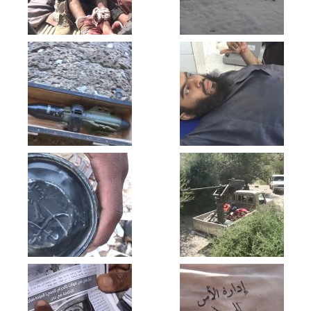
البيضاء – عملية هجومية على المنافقين
في حوران بقانية واغتنام طائرتي تصوير
استطلاعية
البيضاء – مشاهد صد زحف للمنافقين على
مواقع الجيش واللجان بحوران في جبهة
قانية
البيضاء – مشاهد للجيش واللجان الشعبية
أثناء صد زحف للمنافقين في جبهة قانية
البيضاء – استهداف آلية للمرتزقة تحمل
معدل 14 بصاروخ موجه في قانية