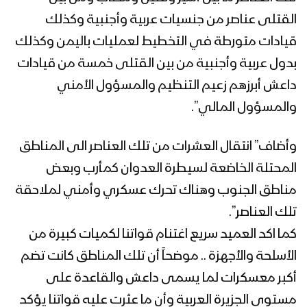
ميادين الجهاد – حلقة خاصة لعملية تطهير
القتلى عناصر من جنسيات عربية وأجنبية وكذلك
#قيفة من التكفيريين داعش والقاعدة في
#البيضاء
قيادات متورطة في التخطيط لعمليات باليمن وكذلك
بدول عربية وأجنبية من بين القتلى خمسة من قيادات
فلاشة (3) من عملية تحرير قيفة من
داعش أبرزهم زعيم التنظيم والمسؤول الأمني
العناصر التكفيرية – وحدة الإنتاج الفني
والمسؤول المالي”.
الإعلام الحربي 1442هـ
فلاشة (2) من عملية تحرير قيفة من
وأضاف” انتقال العشرات من تلك العناصر الى المناطق
العناصر التكفيرية – وحدة الإنتاج الفني
المحتلة الخاضعة لسيطرة العدوان كمأرب وبعض
الإعلام الحربي 1442هـ
مناطق الجنوب وهناك تحرك عسكري وأمني لملاحقة
تلك العناصر”.
فلاشة (1) من عملية تحرير قيفة من العناصر
التكفيرية – وحدة الإنتاج الفني 1442هـ
كما اكد العميد سريع اغتنام قواتنا لكميات كبيرة من
الأسلحة والأجهزة .. موضحاً أن تلك المناطق كانت تضم
أكبر معسكرات لما يسمى داعش والقاعدة على
موجز – مشاهد عملية تطهير قيفة من
التنظيمات التكفيرية
مستوى الجزيرة العربية وأن ما عثرت عليه قواتنا يؤكد