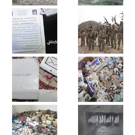
بمديرية ناطع
البيضاء – عملية هجومية ليلية على شبكة
حوران في الوهبية والسيطرة عليها واغتنام
أسلحة
البيضاء-قنص 2مناققين في وادي فضحة
بناطع
البيضاء – زيارة تفقدية لقائد اللواء 111 يحي
المهدي الى المرابطين في جبهة قيفة
زامل طوفان قيفة – عيسى الليث