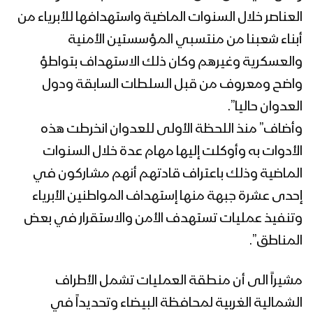
موجز مشاهد عملية النصر المبين المرحلة
العناصر خلال السنوات الماضية واستهدافها للأبرياء من
الثانية “تحرير مديريتي ناطع ونعمان” في
محافظة البيضاء
أبناء شعبنا من منتسبي المؤسستين الأمنية
والعسكرية وغيرهم وكان ذلك الاستهداف بتواطؤ
المشاهد الكاملة للمرحلة الثانية من عملية
واضح ومعروف من قبل السلطات السابقة ودول
النصر المبين “تطهير مديريتي ناطع
ونعمان” بمحافظة البيضاء
العدوان حاليا”.
وأضاف” منذ اللحظة الأولى للعدوان انخرطت هذه
إيجاز صحفي للمرحلة الثانية من عملية
الأدوات به وأوكلت إليها مهام عدة خلال السنوات
النصر المبين “تطهير مديريتي ناطع
الماضية وذلك باعتراف قادتهم أنهم مشاركون في
ونعمان”بمحافظة البيضاء
إحدى عشرة جبهة منها إستهداف المواطنين الأبرياء
بيان متحدث القوات المسلحة عن المرحلة
وتنفيذ عمليات تستهدف الأمن والاستقرار في بعض
الثانية من عملية النصر المبين “تطهير
المناطق”.
مديريتي ناطع ونعمان”
مشيراً الى أن منطقة العمليات تشمل الأطراف
نكال من مشاهد عملية النصر المبين لتحرير
مناطق واسعة من محافظة البيضاء –
الشمالية الغربية لمحافظة البيضاء وتحديداً في