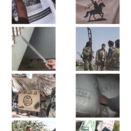
البيضاء – مقابلات للمجاهدين من جبهة
ناطع بمناسبة يوم القدس العالمي
البيضاء – تطهير عدد من مواقع للمنافقين
وكسر زحف لهم لمحاولة استعادة ما
فقدوه في قانية
البيضاء – رسائل ابطال الجيش واللجان
الشعبية من جبهة قانية بمناسبة العام
الخامس من الصمود في وجه العدوان
البيضاء – رسائل الجيش واللجان الشعبية من
جبهة ناطع بمناسبة العام الخامس من
الصمود في وجه العدوان
البيضاء – عملية ليلية على مواقع مرتزقة