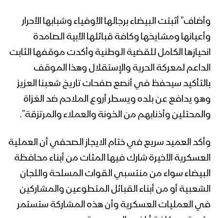
وأضاف” أثبتت البيضاء برجالها الأوفياء وشبابها الأحرار
البيضاء – صد زحف للمرتزقة والمنافقين
وأعيانها ومشايخها وكافة قبائلها الأبية الصامدة
في جبهة ناطع بعد اعلان العدوان وقف
انحيازها الكامل للقضية الوطنية وأكدت موقفها الثابت
اطلاق النار
الداعم لمعركة الحرية والإستقلال وهذا الموقف
بالتأكيد سيحفظ في أنصع صفحات تاريخ شعبنا العزيز
البيضاء – استهداف مواقع للمنافقين
بالمدفعية واقتحام ليلي على مواقعهم
وهو يدافع عن بلده ويسطر أروع الملاحم ضد الغزاة
في قانية
والمحتلين وأذنابهم من الخونة والعملاء والمرتزقة”.
البيضاء – اقتحام وتطهير عدد من مواقع
وأكد العميد سريع في ختام الايجاز الصحفي أن العملية
المنافقين واحراق مخزن اسلحة في ناطع
العسكرية الأخيرة شارك فيها المئات من أبناء محافظة
البيضاء سواء من منتسبي القوات المسلحة واللجان
البيضاء – قنص احد المرتزقة في جبهة
الشعبية أو من أبناء القبائل المتطوعين والمشاركين
قانية
في العمليات العسكرية وأن هذه المشاركة ستستمر