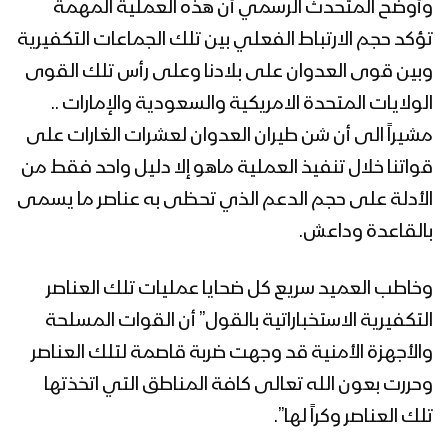
وأوضح المتحدث الرسمي أن هذه العملية المهمة
نقيل الرخيم بمأرب
تؤكد حجم الارتباط الفعلي بين تلك الجماعات التكفيرية
إيجاز صحفي لمتحدث القوات المسلحة عن
وبين قوى العدوان على بلادنا وعلى رأس تلك القوى
آخر إنجازات المجاهدين في البيضاء ومأرب
الولايات المتحدة الامريكية والسعودية والإمارات ..
مشيراً الى أن شن طيران العدوان لعشرات الغارات على
قواتنا خلال تنفيذ العملية ماهو إلا دليل واحد فقط من
ضبط أسلحة نوعية وكميات كبيرة من
الذخائر بعد وأد الفتنة في مديرية ردمان
الأدلة على حجم الدعم الذي تحظى به عناصر ما يسمى
بمحافظة البيضاء
بالقاعدة وداعش.
البيضاء – ملخص مشاهد عملية هجومية
وخاطب العميد سريع كل ضحايا عمليات تلك العناصر
على مواقع المنافقين أعقبها صد زحف
في جبهة قانية
التكفيرية الاستخباراتية بالقول” أن القوات المسلحة
والأجهزة الأمنية قد وجهت ضربة قاصمة لتلك العناصر
البيضاء – عملية هجومية على مواقع
وحررت بعون الله تعالى كافة المناطق التي اتخذتها
المنافقين أعقبها صد زحف في جبهة قانية
تلك العناصر وكراً لها”.