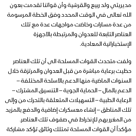
#ولا_تهنوا
مديريتي ولد ربيع والقرشية وأن قواتنا تقدمت بعون
الله تعالى في الوقت المحدد وفق الخطة المرسومة
مشاهد عملية “النصر المبين” لتحرير مناطق
واسعة من مديريتي الصومعة والزاهر
من عدة مسارات وخاضت مواجهات عدة مع تلك
بمحافظة البيضاء
العناصر التابعة للعدوان والمرتبطة بالأجهزة
الإستخباراتية المعادية.
إيجاز صحفي لمتحدث القوات المسلحة
للكشف عن تفاصيل عملية “النصر المبين”
في محافظة البيضاء ومشاهد موثقة من
ولفت متحدث القوات المسلحة الى أن تلك العناصر
العملية
حظيت برعاية مباشرة من قبل العدوان والمرتزقة خلال
بيان القوات المسلحة عن “عملية النصر
السنوات الماضية منها الدعم بالأسلحة المختلفة –
المبين” لتحرير عشرات المواقع في جبهات
الدعم بالمال – الحماية الجوية – التنسيق المشترك –
البيضاء من العناصر التكفيرية
الرعاية الطبية – التسهيلات المتعلقة بالتحرك من وإلى
البيضاء – جولة ميدانية للإعلام الحربي في
تلك المناطق – إنشاء معسكرات إضافية والدفع بالمزيد
مديرية الزاهر عقب استعادتها من العناصر
من المغرر بهم للإنخراط في صفوف تلك العناصر.
التكفيرية
مؤكداً أن القوات المسلحة تمتلك وثائق تؤكد مشاركة