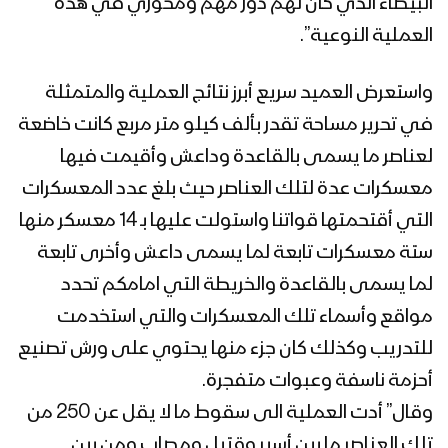
البيضاء الذي كان لهم دور مهم ومحوري في هذه
العملية النوعية”.
فلاشة (5) من عملية تحرير قيفة من
العناصر التكفيرية – وحدة الإنتاج الفني
واستعرض العميد سريع أبرز نتائج العملية والمتمثلة
الإعلام الحربي 1442هـ
في تحرير مساحة تقدر بألف كيلو متر مربع كانت خاضعة
لعناصر ما يسمى بالقاعدة وداعش وأقيمت فيها
البيضاء – مشاهد جديدة من عملية تطهير
قيفة من العناصر التكفيرية
معسكرات عدة لتلك العناصر حيث بلغ عدد المعسكرات
التي أقتحمتها قواتنا واستولت عليها بـ 14 معسكر منها
ستة معسكرات تابعة لما يسمى داعش وأخرى تابعة
البيضاء – العثور على مصانع ومخازن
للمتفجرات التابعة لتنظيم القاعدة وداعش
لما يسمى بالقاعدة والخريطة التي امامكم تحدد
في يكلا وقيفة
مواقع وأسماء تلك المعسكرات والتي استخدمت
للتدريب وكذلك كان جزء منها يحتوي على ورش تصنيع
فلاشة (4) من عملية تحرير قيفة من
أحزمة ناسفة وعبوات متفجرة.
العناصر التكفيرية – وحدة الإنتاج الفني
الإعلام الحربي 1442هـ
وقال” أدت العملية الى سقوط ما لا يقل عن 250 من
تلك العناصر ما بين أسير وقتيل ومصاب ومن بين