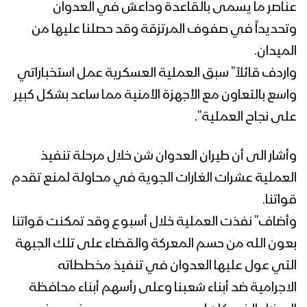
البيضاء – عملية واسعة لاستعادة مركز
عناصر ما يسمى بالقاعدة وداعش في العدوان
مديرية الزاهر وعشرات المواقع في
وتحديداً في صفوف المرتزقة وقد حصلنا عليها من
الضحاكي والصومعة من العناصر التكفيرية
الميدان.
واردف قائلاً” سبق العملية العسكرية عمل استخباراتي
البيضاء – صد زحف واستعادة مناطق في
مديريتي الصومعة والزاهر بمحافظة
واسع بالتعاون مع الأجهزة الأمنية مما ساعد بشكل كبير
البيضاء وتكبيد العناصر التكفيرية خسائر
على نجاح العملية”.
فادحة
جرافيك – عملية تطهير قيفة
وأشار الى أن طيران العدوان شن خلال مرحلة تنفيذ
العملية عشرات الغارات الجوية في محاولة لمنع تقدم
قواتنا.
بشائر النصر – عملية تطهير قيفة من العناصر
وأضاف” نفذت العملية خلال أسبوع وقد تمكنت قواتنا
التكفيرية القـاعــدۃ وداعـش في البيضاء
بعون الله من حسم المعركة والقضاء على تلك الجبهة
التي عول عليها العدوان في تنفيذ مخططاته
البيضاء – مشاهد جديدة لمسار تطهير يكلا
الاجرامية ضد أبناء شعبنا وعلى رأسهم أبناء محافظة
من عناصر القاعدة وداعش