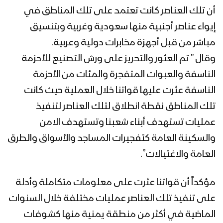
أن تلك العناصر كانت تعتمد على تلك المناطق في
إيواء عناصر أجنبية منها سعودية وغربية وبتنسيق
البيضاء – المشاهد الكاملة لعملية تطهير
مباشر من قبل أجهزة مخابرات دولية وعربية.
قيفة من التنظيمات التكفيرية
وقال ” تم العثور والتحريز على ورش التصنيع للأحزمة
الناسفة والعبوات المتفجرة والمئات من الأحزمة
بيان القوات المسلحة اليمنية حول عملية
الناسفة عثرت عليها قواتنا خلال العملية حيث كانت
عسكرية نوعية في البيضاء
تلك المناطق نقطة انطلاق لتلك العناصر لتنفيذ
عمليات تستهدف أبناء شعبنا وتستهدف الامن
البيضاء – ملخص مشاهد عملية تطهير
والسكينة العامة كتفجيرات المساجد والأسواق والطرق
مواقع المنافقين المطلة على مديرية
العبدية
العامة والاغتيالات”.
البيضاء – مشاهد عملية تطهير مواقع
مؤكداً أن قواتنا عثرت على معلومات متكاملة وأدلة
المنافقين المطلة على مديرية العبدية
على تنفيذ تلك العناصر عمليات مختلفة خلال السنوات
الماضية في أكثر من منطقة يمنية منها كشوفات