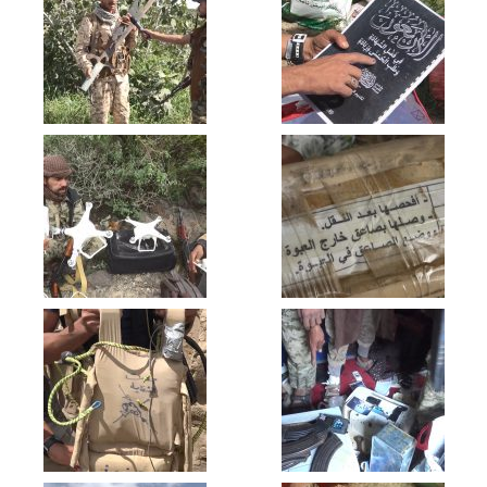
العدوان في قانية ومشاهد لآليات تم
اعطابهن سابقاً
البيضاء – تدمير دبابة بصاروخ موجه وتدمير
مترس بعبوة ناسفة بعدد من المنافقين
في جبهة ناطع
البيضاء – قنص احد المنافقين في جبهة
قيفة
البيضاء – صد زحف للمنافقين في جبهة
ناطع واجبارهم على الفرار
البيضاء – صد زحف لمرتزقة العدوان على
الوهبية في جبهة قانية