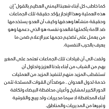
البيضاء – ملخص مشاهد إستعادة عدة
كما خاطب كل أبناء شعبنا اليمني العظيم بالقول” إن
مواقع استراتيجية مطلة على سوق قانية
هذه العملية وهذا الإنجاز يؤكد حقيقة تلك الجماعات
وحقيقة منشأها وهدفها وكيف أن العدو يستخدمها
البيضاء – إستعادة عدة مواقع إستراتيجية
ضد الأمة بأكملها فالعدو نفسه هو الذي دعمها وهو
مطلة على سوق قانية
من يعمل على تضخيم حجمها عبر الإعلام ضمن ما
يعرف بالحرب النفسية.
البيضاء – عملية هجومية لمجاهدي الجيش
ولفت الى أن قيادات تلك الجماعات تعتمد على المغرر
واللجان على مواقع المرتزقة في مكيراس
بهم من الشباب من أبناء بلدنا العزيز وتحاول أن
تستقطب المزيد منهم لتنفيذ المزيد من العمليات
البيضاء – كسر زحف لمرتزقة العدوان على
خدمة لدول العدوان .. موضحاً ان القوات المسلحة تثمن
تبة الأمن المركزي في قانية
الدور الكبير لمشايخ وأعيان محافظة البيضاء ولكافة
أبناء المحافظة لا سيما مديريات ولد ربيع والقرشية
البيضاء – مشاهد لصد زحف لمرتزقة
وغيرها من المديريات والمناطق.
العدوان في قانية