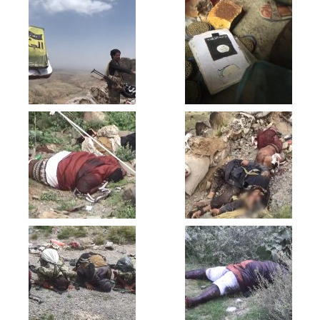
البيضاء – مقابلات مع المجاهدين المرابطين
في جبهة ناطع بمناسبة المولد النبوي –
1440هـ
البيضاء – عملية هجومية انتهت باستعادة
وتطهير جبلين كان يتمركز فيهما المنافقون
في ناطع
البيضاء – تفجر عبوات ناسفة في عدد من
المنافقين في قيفة برداع
البيضاء – صد زحف للغزاة والمنافقين
واستعادة المواقع التي حاول التسلل اليها
بجبهة ناطع
البيضاء – إقتحام تبة القرحا في فضحة