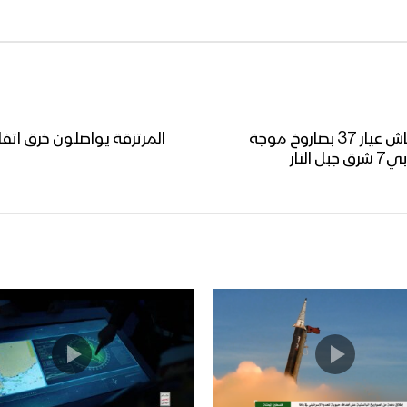
جيزان – اطلاق صاروخين زلزال1 وتدمير رشاش عيار 37 بصاروخ موجة
المرتزقة يواصلون خرق ات
نار