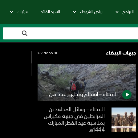
البرامج
رياض الشهداء
السيد القائد
مرئيات
جبهات البيضاء
86 Videos
البيضاء – اقتحام وتطهير عدد من مواقع المنافقين واحراق مخزن اسلحة في ناطع
البيضاء – رسائل المجاهدين
المرابطين في جبهة مكيراس
بمناسبة عيد الفطر المبارك
1444هـ