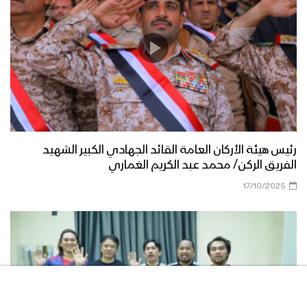
فلاشة (5) من عملية تحرير قيفة من
العناصر التكفيرية – وحدة الإنتاج الفني
الإعلام الحربي 1442هـ
البيضاء – مشاهد جديدة من عملية تطهير
قيفة من العناصر التكفيرية
رئيس هيئة الأركان العامة القائد الجهادي الكبير الشهيد
الفريق الركن/ محمد عبد الكريم الغماري
البيضاء – العثور على مصانع ومخازن
17/10/2025
للمتفجرات التابعة لتنظيم القاعدة وداعش
في يكلا وقيفة
فلاشة (4) من عملية تحرير قيفة من
العناصر التكفيرية – وحدة الإنتاج الفني
الإعلام الحربي 1442هـ