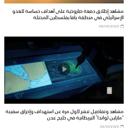
#ولا_تهنوا
مشاهد إطلاق دفعة صاروخية على أهداف حساسة للعدو
مشاهد عملية “النصر المبين” لتحرير مناطق
الإسرائيلي في منطقة يافا بفلسطين المحتلة
واسعة من مديريتي الصومعة والزاهر
08/06/2026
بمحافظة البيضاء
إيجاز صحفي لمتحدث القوات المسلحة
للكشف عن تفاصيل عملية “النصر المبين”
في محافظة البيضاء ومشاهد موثقة من
العملية
بيان القوات المسلحة عن “عملية النصر
المبين” لتحرير عشرات المواقع في جبهات
البيضاء من العناصر التكفيرية
البيضاء – جولة ميدانية للإعلام الحربي في
مديرية الزاهر عقب استعادتها من العناصر
مشاهد وتفاصيل تنشر لأول مرة عن استهداف وإحراق سفينة
التكفيرية
“مارلين لواندا” البريطانية في خليج عدن
26/01/2026