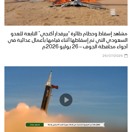
موجز مشاهد عملية النصر المبين المرحلة
الثانية “تحرير مديريتي ناطع ونعمان” في
محافظة البيضاء
المشاهد الكاملة للمرحلة الثانية من عملية
مشاهد إسقاط وحطام طائرة “بيرقدار أكنجي” التابعة للعدو
النصر المبين “تطهير مديريتي ناطع
السعودي التي تم إسقاطها أثناء قيامها بأعمال عدائية في
ونعمان” بمحافظة البيضاء
أجواء محافظة الجوف – 26 يوليو 2026م
26/07/2026
إيجاز صحفي للمرحلة الثانية من عملية
النصر المبين “تطهير مديريتي ناطع
ونعمان”بمحافظة البيضاء
بيان متحدث القوات المسلحة عن المرحلة
الثانية من عملية النصر المبين “تطهير
مديريتي ناطع ونعمان”
نكال من مشاهد عملية النصر المبين لتحرير
مناطق واسعة من محافظة البيضاء –