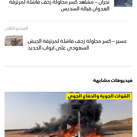
نجران – مشاهد كسر محاولة زحف فاشلة لمرتزقة
العدوان قبالة السديس
إيجاز صحفي للقوات المسلحة يكشف عن
تفاصيل ومشاهد عملية فجر الحرية “تحرير
الفيديو التالي
مديريتي الصومعة ومسورة – البيضاء”
عسير – كسر محاولة زحف فاشلة لمرتزقة الجيش
اقتحامات – من عملية النصر المبين
السعودي على ابواب الحديد
“المرحلة الثانية” – ولاتهنوا
البأس الشديد – من عملية النصر المبين
فيديوهات مشابهة
المرحلة الثانية – تنكيل
القوات الجوية والدفاع الجوي
البأس الشديد – من عملية النصر المبين
المرحلة الثانية – ولاتهنوا