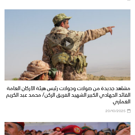
البيضاء – عملية واسعة لاستعادة مركز
مديرية الزاهر وعشرات المواقع في
الضحاكي والصومعة من العناصر التكفيرية
البيضاء – صد زحف واستعادة مناطق في
مديريتي الصومعة والزاهر بمحافظة
البيضاء وتكبيد العناصر التكفيرية خسائر
فادحة
جرافيك – عملية تطهير قيفة
مشاهد جديدة من صولات وجولات رئيس هيئة الأركان العامة
بشائر النصر – عملية تطهير قيفة من العناصر
القائد الجهادي الكبير الشهيد الفريق الركن/ محمد عبد الكريم
التكفيرية القـاعــدۃ وداعـش في البيضاء
الغماري
20/10/2025
البيضاء – مشاهد جديدة لمسار تطهير يكلا
من عناصر القاعدة وداعش