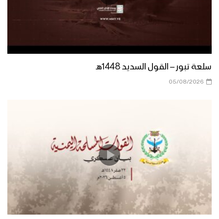
البيضاء وتكبيد العناصر التكفيرية خسائر
فادحة
جرافيك – عملية تطهير قيفة
سلعة تبور – القول السديد 1448هـ
05/08/2026
بشائر النصر – عملية تطهير قيفة من العناصر
التكفيرية القـاعــدۃ وداعـش في البيضاء
البيضاء – مشاهد جديدة لمسار تطهير يكلا
من عناصر القاعدة وداعش
فلاشة (5) من عملية تحرير قيفة من
العناصر التكفيرية – وحدة الإنتاج الفني
الإعلام الحربي 1442هـ