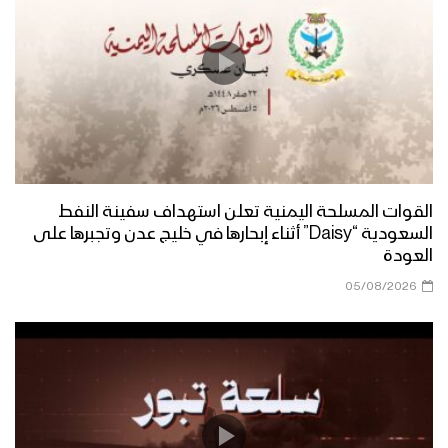
إيجاز صحفي لمتحدث القوات المسلحة
للكشف عن تفاصيل عملية “النصر المبين”
في محافظة البيضاء ومشاهد موثقة من
العملية
بيان القوات المسلحة عن “عملية النصر
المبين” لتحرير عشرات المواقع في جبهات
البيضاء من العناصر التكفيرية
القوات المسلحة اليمنية تعلن استهداف سفينة النفط
البيضاء – جولة ميدانية للإعلام الحربي في
السعودية “Daisy” أثناء إبحارها في خليج عدن وتجبرها على
مديرية الزاهر عقب استعادتها من العناصر
العودة
التكفيرية
05/08/2026
البيضاء – عملية واسعة لاستعادة مركز
مديرية الزاهر وعشرات المواقع في
الضحاكي والصومعة من العناصر التكفيرية
البيضاء – صد زحف واستعادة مناطق في
مديريتي الصومعة والزاهر بمحافظة