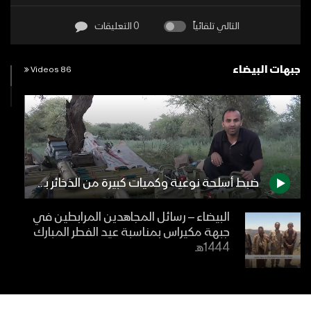
التالي تلقائياً
0 التعليقات
جبهات البيضاء
86 Videos
ضبط أسلحة نوعية وكميات كبيرة من الذخائر بعد وأد الفتنة في مديرية ردمان بمحافظة البيضاء
البيضاء – رسائل المجاهدين المرابطين في
جبهة مكيراس بمناسبة عيد الفطر المبارك
1444هـ
فيديو جرافيك – #عملية_فجر_الحرية –
(تحرير مديريتي الصومعة ومسورة –