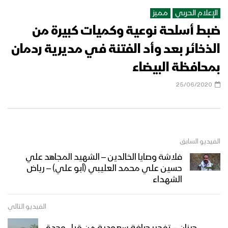
#البيضاء)
الإعلام الحربي
مميز
ضبط أسلحة نوعية وكميات كبيرة من
ميادين الجهاد – (تحرير مديريتي الصومعة
ومسورة) – #عملية_فجر_الحرية – البيضاء
الذخائر بعد وأد الفتنة في مديرية ردمان
بمحافظة البيضاء
موجز مشاهد عملية فجر الحرية “تحرير
25/06/2020
مديريتي الصومعة ومسورة – البيضاء”
المشاهد الكاملة لـعملية فجر الحرية “تحرير
الفيديو السابق
مديريتي الصومعة ومسورة – البيضاء”
فلاشة وصايا الخالدين – الشهيد المجاهد علي
حسين علي محمد العليبي (أبو علي) – رياض
الشهداء
إيجاز صحفي للقوات المسلحة يكشف عن
تفاصيل ومشاهد عملية فجر الحرية “تحرير
الفيديو التالي
مديريتي الصومعة ومسورة – البيضاء”