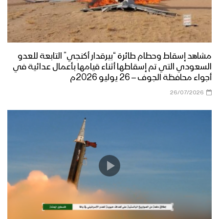
موجز مشاهد عملية النصر المبين المرحلة
الثانية “تحرير مديريتي ناطع ونعمان” في
محافظة البيضاء
المشاهد الكاملة للمرحلة الثانية من عملية
مشاهد إسقاط وحطام طائرة “بيرقدار أكنجي” التابعة للعدو
النصر المبين “تطهير مديريتي ناطع
السعودي التي تم إسقاطها أثناء قيامها بأعمال عدائية في
ونعمان” بمحافظة البيضاء
أجواء محافظة الجوف – 26 يوليو 2026م
26/07/2026
إيجاز صحفي للمرحلة الثانية من عملية
النصر المبين “تطهير مديريتي ناطع
ونعمان”بمحافظة البيضاء
بيان متحدث القوات المسلحة عن المرحلة
الثانية من عملية النصر المبين “تطهير
مديريتي ناطع ونعمان”
نكال من مشاهد عملية النصر المبين لتحرير
مناطق واسعة من محافظة البيضاء –