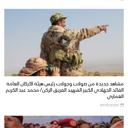
البيضاء – عملية واسعة لاستعادة مركز
مديرية الزاهر وعشرات المواقع في
الضحاكي والصومعة من العناصر التكفيرية
البيضاء – صد زحف واستعادة مناطق في
مديريتي الصومعة والزاهر بمحافظة
البيضاء وتكبيد العناصر التكفيرية خسائر
فادحة
جرافيك – عملية تطهير قيفة
مشاهد جديدة من صولات وجولات رئيس هيئة الأركان العامة
بشائر النصر – عملية تطهير قيفة من العناصر
القائد الجهادي الكبير الشهيد الفريق الركن/ محمد عبد الكريم
التكفيرية القـاعــدۃ وداعـش في البيضاء
الغماري
20/10/2025
البيضاء – مشاهد جديدة لمسار تطهير يكلا
من عناصر القاعدة وداعش