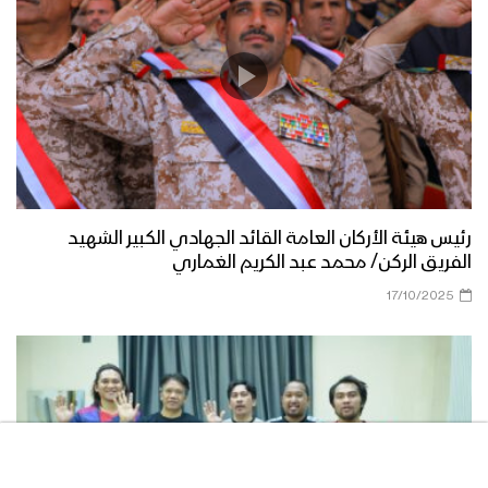
فلاشة (5) من عملية تحرير قيفة من
العناصر التكفيرية – وحدة الإنتاج الفني
الإعلام الحربي 1442هـ
البيضاء – مشاهد جديدة من عملية تطهير
قيفة من العناصر التكفيرية
رئيس هيئة الأركان العامة القائد الجهادي الكبير الشهيد
الفريق الركن/ محمد عبد الكريم الغماري
البيضاء – العثور على مصانع ومخازن
17/10/2025
للمتفجرات التابعة لتنظيم القاعدة وداعش
في يكلا وقيفة
فلاشة (4) من عملية تحرير قيفة من
العناصر التكفيرية – وحدة الإنتاج الفني
الإعلام الحربي 1442هـ