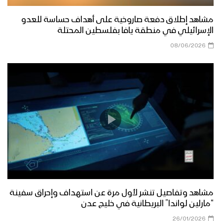
#ولا_تهنوا
مشاهد إطلاق دفعة صاروخية على أهداف حساسة للعدو
مشاهد عملية “النصر المبين” لتحرير مناطق
الإسرائيلي في منطقة يافا بفلسطين المحتلة
واسعة من مديريتي الصومعة والزاهر
08/06/2026
بمحافظة البيضاء
إيجاز صحفي لمتحدث القوات المسلحة
للكشف عن تفاصيل عملية “النصر المبين”
في محافظة البيضاء ومشاهد موثقة من
العملية
بيان القوات المسلحة عن “عملية النصر
المبين” لتحرير عشرات المواقع في جبهات
البيضاء من العناصر التكفيرية
البيضاء – جولة ميدانية للإعلام الحربي في
مديرية الزاهر عقب استعادتها من العناصر
مشاهد وتفاصيل تنشر لأول مرة عن استهداف وإحراق سفينة
التكفيرية
“مارلين لواندا” البريطانية في خليج عدن
26/01/2026