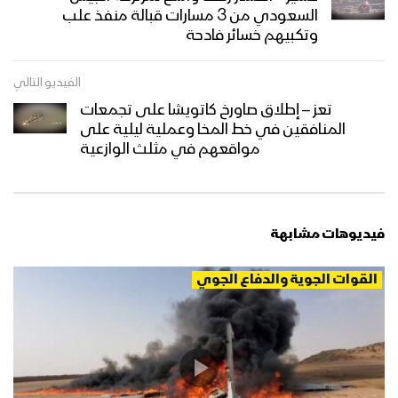
السعودي من 3 مسارات قبالة منفذ علب
وتكبيهم خسائر فادحة
إيجاز صحفي للقوات المسلحة يكشف عن
تفاصيل ومشاهد عملية فجر الحرية “تحرير
الفيديو التالي
مديريتي الصومعة ومسورة – البيضاء”
تعز – إطلاق صاورخ كاتويشا على تجمعات
المنافقين في خط المخا وعملية ليلية على
اقتحامات – من عملية النصر المبين
مواقعهم في مثلث الوازعية
“المرحلة الثانية” – ولاتهنوا
البأس الشديد – من عملية النصر المبين
فيديوهات مشابهة
المرحلة الثانية – تنكيل
القوات الجوية والدفاع الجوي
البأس الشديد – من عملية النصر المبين
المرحلة الثانية – ولاتهنوا