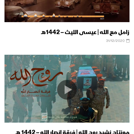
زامل مع الله | عيسى الليث – 1442هـ
31/12/2020
مونتاج نشيد روح الله | فرقة انصار الله – 1442 هـ