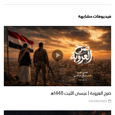
سيدي لك عهد فوق المصاحف | محمد أبو
علي – 1438هـ
فيديوهات مشابهة
زامل بني مطر – عيسى الليث 1439هـ
زامل كل معبر ومجرى – عيسى الليث
1439هـ
زامل قوة الإيمان – عيسى الليث 1439هـ
صرح العروبة | عيسى الليث 1448هـ
03/08/2026
زامل في بطون الاعادي – عيسى الليث
1439هـ