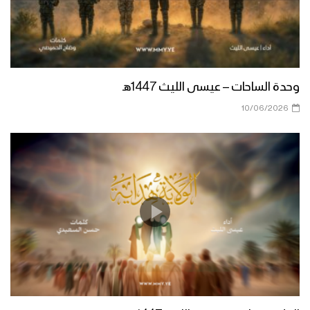
زامل ارعدي يا بندقي – عيسى الليث
1439هـ
زامل محراب الكرامة | عيسى الليث
وحدة الساحات – عيسى الليث 1447هـ
10/06/2026
زامل قوم المراجل – عيسى الليث 1438هـ
زامل رساله من المرابطين في ميدي الى
السيد القائد – عيسى الليث 1438هـ
زامل رسالة من وادي نجران إلى السيد
عبدالملك – عيسى الليث 1438هـ