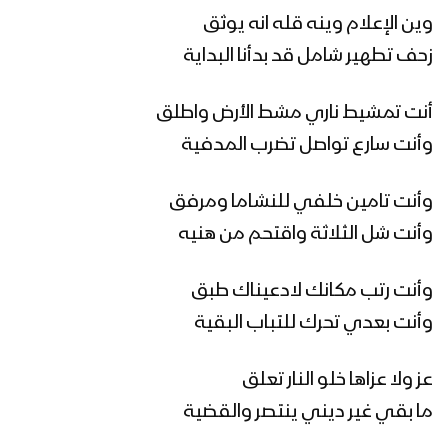
زامل الطاهش البطاش – عيسى الليث
وين الإعلام وينه قله انه يوثق
1439هـ
زحف تطهير شامل قد بدأنا البداية
أنت تمشيط ناري مشط الأرض واطلق
زامل السيوف الصوارم – عيسى الليث
1438هـ
وأنت سارع تواصل تضرب المدفية
وأنت تامين خلفي للنشاما ومرفق
زامل اضرب على أبوظبي – عيسى الليث
وأنت شل الثلاثة واقتحم من هنيه
1439هـ
وأنت رتب مكانك لادعيناك طبق
زامل يا يمن افرح بميلاد طه – عيسى الليث
وأنت بعدي تحرك للتباب البقية
1439هـ
عز ولا عزاها خلو النار تعلق
ما بقي غير ديني ينتصر والقضية
زامل هو الله – عيسى الليث 1439هـ