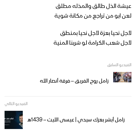
عيشة الذل طالق والمذله مطلق
لعن ابو من تراجع من مكانة شوية
زامل مغازي الليل – عيسى الليث 1439هـ
لأجل نحيا بعزة لأجل نحيا بمنطق
لأجل شعب الكرامة لو شربنا المنية
زامل صدق الوعود | عيسى الليث – 1439هـ
الفيديو السابق
زامل روح الفريق – فرقة أنصار الله
زامل شيعة الكرار – عيسى الليث 1439هـ
الفيديو التالي
زامل رجال الأمن | عيسى الليث – 1439 هـ
زامل أبشر بعزك سيدي | عيسى الليث – 1439هـ