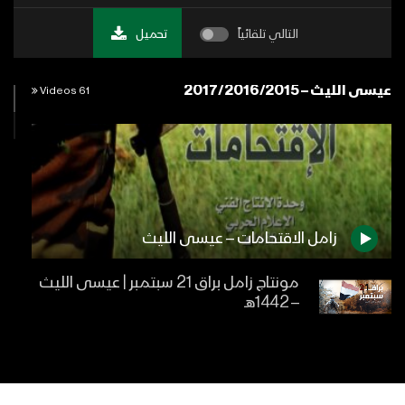
التالي تلقائياً
تحميل
عيسى الليث – 2017/2016/2015
61 Videos
زامل الاقتحامات – عيسى الليث
مونتاج زامل براق 21 سبتمبر | عيسى الليث
– 1442هـ
زامل يا قوة الله – عيسى الليث 1439هـ