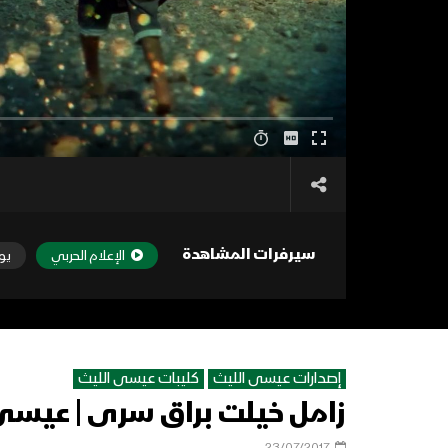
سيرفرات المشاهدة
الإعلام الحربي
يو
إصدارات عيسى الليث
كليبات عيسى الليث
زامل خيلت براق سرى | عيسى الليث
23/07/2017