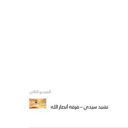
سيدي لك عهد فوق المصاحف
| محمد أبو علي – 1438هـ
زامل بني مطر – عيسى الليث
1439هـ
زامل كل معبر ومجرى – عيسى
الليث 1439هـ
الفيديو التالي
زامل قوة الإيمان – عيسى
نشيد سيدي – فرقة أنصار الله
الليث 1439هـ