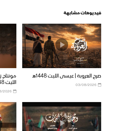
فيديوهات مشابهة
صرح العروبة | عيسى الليث 1448هـ
مونتاج 
الليث 1448هـ
03/08/2026
8/2026