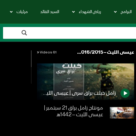
البرامج
رياض الشهداء
السيد القائد
مرئيات
عيسى الليث – 2017/2016/2015
61 Videos
زامل خيلت براق سرى | عيسى الليث – 1438هـ
مونتاج زامل براق 21 سبتمبر |
عيسى الليث – 1442هـ