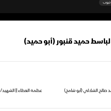
تيوب
لباسط حميد قنبور (أبو حميد)
د صالح الشلالي (أبو شامخ)
عظمة العطاء || الشهيد/