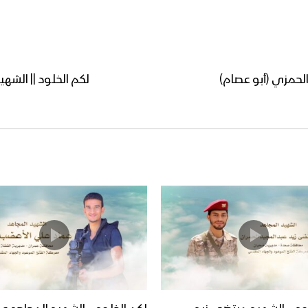
الحمزي (أبو عصام)
لكم الخلود || الش