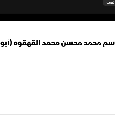
تيوب
 قاسم محمد محسن محمد القهقوه (أب