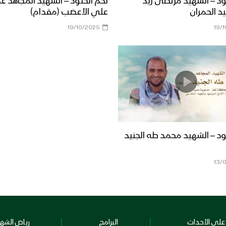
ود – الشهيد مرتضى زيد
لكم الخلود – الشهيد المجاهد ع
د الحمران
علي الأعضب (مقدام)
19/10/2025
19/
ود – الشهيد محمد طه الجنيد
13/
على الأحداث
البرامج
رياض الشهد