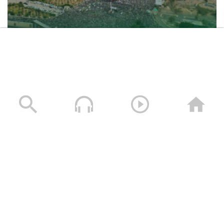
حشود غير مسبوقة في مليونية “جمعة التحذير والنفير”
العاصمة صنعاء ومختلف المحافظات – 3 صفر 1448هـ | 17
يوليو 2026م
17/07/2026