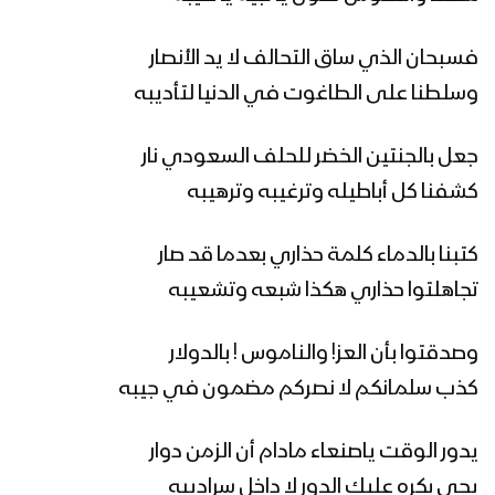
فسبحان الذي ساق التحالف لا يد الأنصار
زامل مغازي الليل – عيسى الليث 1439هـ
وسلطنا على الطاغوت في الدنيا لتأديبه
جعل بالجنتين الخضر للحلف السعودي نار
زامل صدق الوعود | عيسى الليث – 1439هـ
كشفنا كل أباطيله وترغيبه وترهيبه
كتبنا بالدماء كلمة حذاري بعدما قد صار
تجاهلتوا حذاري هكذا شبعه وتشعيبه
زامل شيعة الكرار – عيسى الليث 1439هـ
وصدقتوا بأن العز! والناموس ! بالدولار
كذب سلمانكم لا نصركم مضمون في جيبه
زامل رجال الأمن | عيسى الليث – 1439 هـ
يدور الوقت ياصنعاء مادام أن الزمن دوار
يجي بكره عليك الدور لا داخل سراديبه