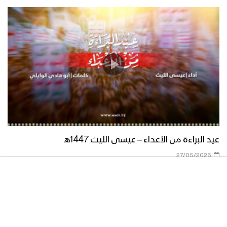
زامل اليماني بميدانه – عيسى الليث
1438هـ
زامل الله أكبر ترفع المعنويات | عيسى
الليث – 1438هـ
زامل شعبي وثيق العرى – عيسى الليث
1438هـ
عيد البراءة من الأعداء – عيسى الليث 1447هـ
27/05/2026
رأسي فدا رأسك | عيسى الليث – 1439 هـ
زامل الاقتحامات – عيسى الليث