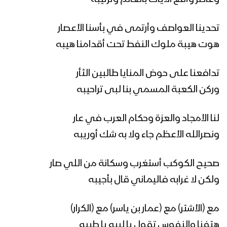
زامل الطاهش البطاش – عيسى الليث
1439هـ
تحدينا العواصف وأرتمى في بأسنا الأعصار
هوت هيبة ملوك النفط تحت أقدامنا هيبه
زامل السيوف الصوارم – عيسى الليث
1438هـ
تدافعنا على حوض المنايا طالبين الثأر
وركن الكعبة المسمي بنا لبى تراحيبه
زامل اضرب على أبوظبي – عيسى الليث
لنا الأمجاد والعزة وحكام العرب في عار
1439هـ
ونصرالله الأعظم جاء ولا به شك أوريبه
زامل يا يمن افرح بميلاد طه – عيسى الليث
صحيح الكوكب أستغرب وسكانة من اللي صار
1439هـ
ولكن لا غرابه فاليماني قال بأجيبه
مع (الأشتر) مع (عمار بن ياسر) مع (الكرار)
زامل هو الله – عيسى الليث 1439هـ
هتفنا والنفوس تقول يا لبيه يا طيبه