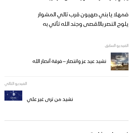
سيدي لك عهد فوق المصاحف | محمد أبو
علي – 1438هـ
فمهلا يا بني صهيون قرب تالي المشوار
يلوح النصر بالأقصى وجند الله تأتي به
زامل بني مطر – عيسى الليث 1439هـ
الفيديو السابق
نشيد عيد عز وانتصار – فرقة أنصار الله
زامل كل معبر ومجرى – عيسى الليث
1439هـ
الفيديو التالي
زامل قوة الإيمان – عيسى الليث 1439هـ
نشيد من ترى غير علي
زامل في بطون الاعادي – عيسى الليث
1439هـ