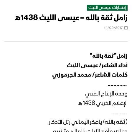
إصدارات عيسى الليث
زامل ثقة بالله – عيسى الليث 1438هـ
زامل كذاب اليمامة | عيسى الليث – 1439هـ
14/09/2017
زامل قاحي يا تهامي – عيسى الليث
1439هـ
زامل”ثقة بالله”
أداء الشاعر/ عيسى الليث
كلمات الشاعر/ محمد الجرموزي
زامل سلامي لبو جبريل – عيسى الليث و
‏ ………….
ايمن قاطه 1439هـ
وحدة الإنتاج الفني
الإعلام الحربي 1438 هـ
زامل حي فزعات النشامى – عيسى الليث
‏ ………….
1439هـ
( ثقه بالله) يافكر اليماني رتل الأذكار
وعاصر وأقع الآيات بالعالم وترتيبه