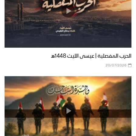
زامل ارعدي يا بندقي – عيسى الليث
1439هـ
زامل محراب الكرامة | عيسى الليث
الحرب المفصلية | عيسى الليث 1448هـ
20/07/2026
زامل قوم المراجل – عيسى الليث 1438هـ
زامل رساله من المرابطين في ميدي الى
السيد القائد – عيسى الليث 1438هـ
زامل رسالة من وادي نجران إلى السيد
عبدالملك – عيسى الليث 1438هـ