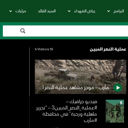
البرامج
رياض الشهداء
السيد القائد
مرئيات
عملية النصر المبين
19 Videos
مأرب – موجز مشاهد عملية النصر المبين المرحلة الثالثة “تحرير مديريتي ماهلية ورحبة”
فيديو جرافيك –
#عملية_النصر_المبين3 – “تحرير
ماهلية ورحبة” في محافظة
#مأرب