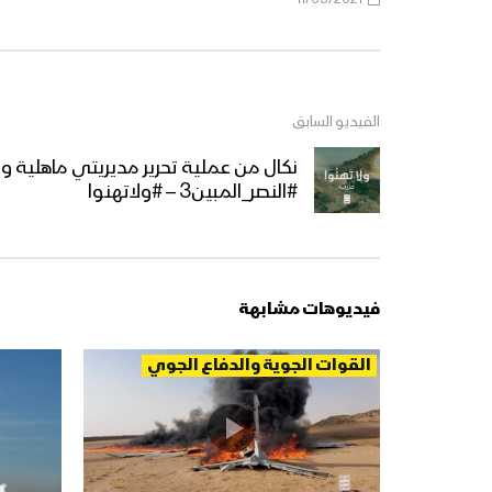
الفيديو السابق
نكال من عملية تحرير مديريتي ماهلية و
#النصر_المبين3 – #ولاتهنوا
فيديوهات مشابهة
القوات الجوية والدفاع الجوي