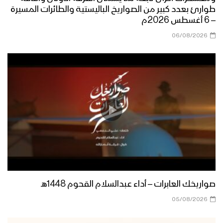
طوارئ بعدد كبير من الصواريخ الباليستية والطائرات المسيرة
– 6 أغسطس 2026م
مونتاج زامل مسار الحسم | عيسى الليث –
06/08/2026
1442هـ
مونتاج زامل القناص اليماني | عيسى الليث
– 1442هـ
مونتاج زامل بريق الفتح | عيسى الليث –
1442هـ
مونتاج زامل منجزين المهمات | عيسى
صواريخك العابرات – أداء عبدالسلام القحوم 1448هـ
الليث – 1442هـ
05/08/2026