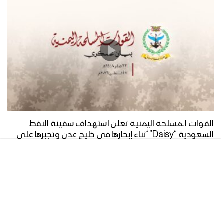
زامل منجزين المهمات | عيسى الليث –
1442هـ
زامل يوم الصمود | عيسى الليث – 1442هـ
زامل مواقف مشرفة | عيسى الليث –
1442هـ
القوات المسلحة اليمنية تعلن استهداف سفينة النفط
السعودية “Daisy” أثناء إبحارها في خليج عدن وتجبرها على
العودة
زامل بريق الفتح | عيسى الليث – 1442هـ
05/08/2026
زامل ذويب العز – عيسى الليث – الإعلام
الحربي 1442هـ