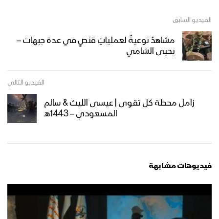
مونتاج زامل رسالة جهادية | عيسى الليث –
1442هـ
الفيديو السابق
مشاهدُ نوعيةٌ لعملياتِ قنصٍ في عدة جبهات –
يحيى الشامي
زامل رسالة جهادية | عيسى الليث – 1442هـ
الفيديو التالي
مونتاج زامل الحد ادهش | عيسى الليث –
زامل محطة كل تقوى | عيسى الليث & سالم
1442هـ
المسعودي – 1443هـ
زامل الحد أدهشَ | عيسى الليث – 1442هـ
فيديوهات مشابهة
مونتاج زامل عقيل أرحب | عيسى الليث –
1442هـ