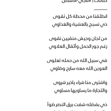
كلمات | #ناجي-الأشطل
ـــــــــــــــــــــــــــ
زامل ( الصراط المستقيم ) || عيسى الليث –
انطلقنا من محطة كل تقوى
1443هـ
ذي نسبح بالعشية والغداوي
مونتاج زامل يا رسول الله – عيسى الليث
من لجان وجيش منقيين نقوى
1443هـ
رغم جور الحمل وأثقال العلاوي
في سبيل الله من حمله تعلوى
مونتاج زامل استراتيجية الصبر الجميل |
عيسى الليث 1443 هـ
العوين الله معه سارح وضاوي
واشترى منا شراء ياخير شروى
زامل استراتيجية الصبر الجميل | عيسى
والتجارة ما يساويها مساوي
الليث – 1442هـ
ذي بفضله شفت برق النصر ضوأ