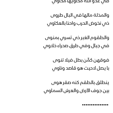
في عدو الله مكاويها مكاوي
مونتاج زامل الله معنا | عيسى الليث –
والمذلة مالها في البال طروى
1442هـ
ذي نخوض الحرب واحنا بالعكاوي
والطقوم الغبر ذي تسري بمنوى
مونتاج زامل ذويب العز || عيسى الليث –
1442هـ
في جبال وفي طرق صحراء خلاوي
فوقهن كمِّن بطل فيلا تنوى
مونتاج زامل (حماة الطرف) عيسى الليث
با يصل لاحيث هو قاصد وناوي
1442هـ
ينطلق بالطقم كنه صقر هوى
زامل حماة الطرف | عيسى الليث – 1442هـ
بين جوف الأرض والعرش السماوي
‏ •••••••••••••••