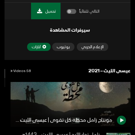
التالي تلقائياً
تحميل
سيرفرات المشاهدة
الإعلام الحربي
يوتيوب
آبارات
عيسى الليث – 2021
58 Videos
مونتاج زامل محطة كل تقوى | عيسى الليث – سالم المسعودي – 1443هـ