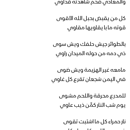
زامل محطة كل تقوى | عيسى الليث &
والمعادي فحم شاهدته قداوي
سالم المسعودي – 1443هـ
كل من يقبض بحبل الله الأقوى
قوته ما با يقاويها مقاوي
مونتاج زامل ذياب الفلا | عيسى الليث
1443هـ
بالطوائر جيش حلفك ويش سوى
ذي دمه من حوله الميدان راوي
نشيد سر حبي – عبدالسلام القحوم &
عيسى الليث – 1442هـ
مامعه غير الهزيمة ويش ضوى
في اليمن شجعان تقرع كل غاوي
مونتاج زامل (هذا علي) عيسى الليث –
1442هـ
للمدرع محرقة واللحم مشوى
يوم شب النار كمِّن ذيب عاوي
زامل ( هذا علي ) || عيسى الليث – 1442هـ
نار حمراء كل ما اشتبت تقوى