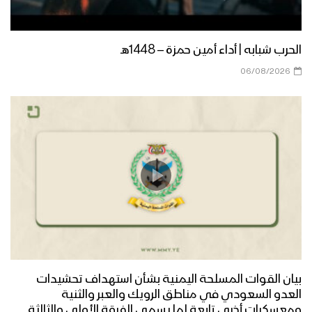
زامل الله معنا | عيسى الليث – 1442هـ
الحرب شبابه | أداء أمين حمزة – 1448هـ
06/08/2026
مونتاج زامل جهاد واستبسال | عيسى الليث
– 1442 هـ
زامل شعب حكمة و إيمان | عيسى الليث –
1442هـ
زامل رجال الهندسة | عيسى الليث – 1442هـ
بيان القوات المسلحة اليمنية بشأن استهداف تحشيدات
زامل فيالق تهامة | عيسى الليث – 1442هـ
العدو السعودي في مناطق الرويك والعبر والثنية
ومعسكرات أخرى تابعة لما يسمى الفرقة الأولى والثالثة