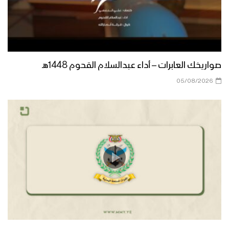
زامل فيالق تهامة | عيسى الليث – 1442هـ
صواريخك العابرات – أداء عبدالسلام القحوم 1448هـ
05/08/2026
مونتاج زامل مسار الحسم | عيسى الليث –
1442هـ
مونتاج زامل القناص اليماني | عيسى الليث
– 1442هـ
مونتاج زامل بريق الفتح | عيسى الليث –
1442هـ