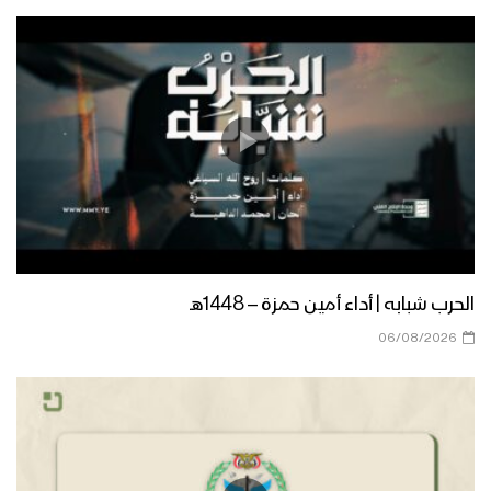
مونتاج زامل عقيل أرحب | عيسى الليث –
1442هـ
زامل قضيتنا الأساسية | عيسى الليث
1442هـ
مونتاج زامل رمز الجهاد | عيسى الليث –
الحرب شبابه | أداء أمين حمزة – 1448هـ
1442هـ
06/08/2026
زامل رمز الجهاد | عيسى الليث – 1442هـ