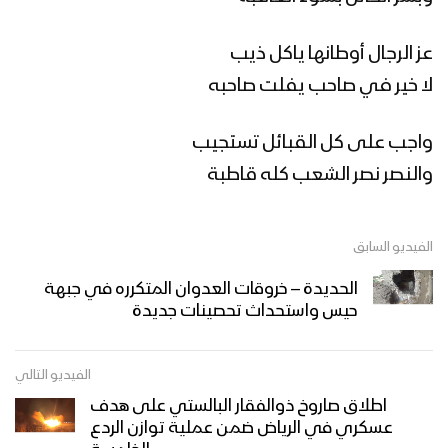
عز الرجال أوطانها ياكل ذيب
زامل ( هذا علي ) || عيسى الليث – 1442هـ
لا خير في صاحب يفلت صاحبه
واجب على كل القبائل تستجيب
مونتاج زامل الله معنا | عيسى الليث –
والنصر نصر الشعب كله قاطبة
1442هـ
الفيديو السابق
مونتاج زامل ذويب العز || عيسى الليث –
1442هـ
الحديدة – خروقات العدوان المتكرره في جبهة
حيس واستحداث تحصينات جديدة
مونتاج زامل (حماة الطرف) عيسى الليث
الفيديو التالي
1442هـ
اطلاق صاروخ ذوالفقار البالستي على هدف
عسكري في الرياض ضمن عملية توازن الردع