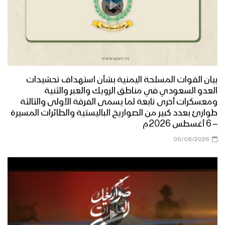
زامل شهادة الكرار | عيسى الليث – 1442هـ
زامل الله معنا | عيسى الليث – 1442هـ
بيان القوات المسلحة اليمنية بشأن استهداف تحشيدات
العدو السعودي في مناطق الرويك والعبر والثنية
ومعسكرات أخرى تابعة لما يسمى الفرقة الأولى والثالثة
مونتاج زامل جهاد واستبسال | عيسى الليث
طوارئ بعدد كبير من الصواريخ الباليستية والطائرات المسيرة
– 1442 هـ
– 6 أغسطس 2026م
06/08/2026
زامل شعب حكمة و إيمان | عيسى الليث –
1442هـ
زامل رجال الهندسة | عيسى الليث – 1442هـ