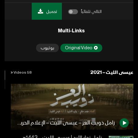
التالي تلقائياً
تحميل
Multi-Links
Original Video
يوتيوب
عيسى الليث – 2021
58 Videos
زامل ذويب العز – عيسى الليث – الإعلام الحربي 1442هـ