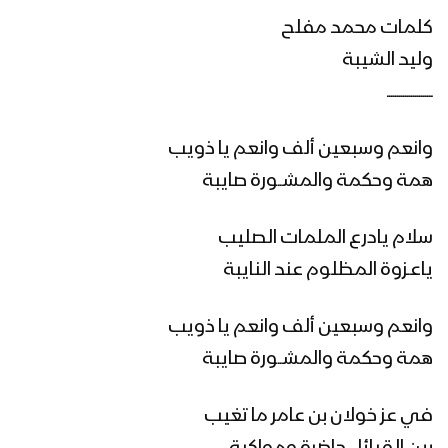
كلمات محمد مفلح
زامل ( الصراط المستقيم ) || عيسى الليث –
وليد الشيبة
1443هـ
ـــــــــــــــــــــــ
وانعم وسبعين ألف وانعم يا ذويب
مونتاج زامل يا رسول الله – عيسى الليث
1443هـ
همة وحكمة والمشــورة صايبة
سلام يادرع الملمات الصليب
مونتاج زامل استراتيجية الصبر الجميل |
ياعـزوة المظلوم عند النايبة
عيسى الليث 1443 هـ
وانعم وسبعين ألف وانعم يا ذويب
زامل استراتيجية الصبر الجميل | عيسى
همة وحكمة والمشــورة صايبة
الليث – 1442هـ
في عز خولان بن عامر ما تغيب