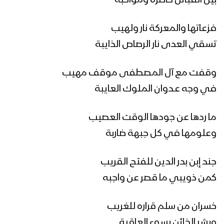
بين القبائل حاضرة ومواكبة
مونتاج زامل محطة كل تقوى | عيسى
الليث – سالم المسعودي – 1443هـ
فزعاتها والمعركة نار ولهيب
تسقي العدى نار الرصاص الذايبة
زامل محطة كل تقوى | عيسى الليث &
سالم المسعودي – 1443هـ
وقفت مع آل المصطفى موقف مهيب
في وجه عـدوان الملوك العايبة
مونتاج زامل ذياب الفلا | عيسى الليث
1443هـ
ما ردها عن جودها الوقت العصيب
وعلومها في كل جبهة ضاربة
نشيد سر حبي – عبدالسلام القحوم &
جند إبن بدر الدين للفتح القريب
عيسى الليث – 1442هـ
كمن ذويبي ما قصر عن واجبه
مونتاج زامل (هذا علي) عيسى الليث –
خسران من سلم قراره للغريب
1442هـ
وبشر الخائن بسوء العاقبة