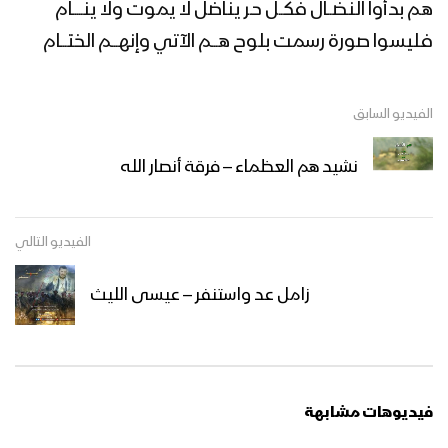
نشيد علمتنا كربلاء – فرقة أنصار الله
هم بدأوا النضــال فكــل حـر يناضل لا يموت ولا ينـــــام
فليسوا صورة رسمت بلوح هـــم الآتي وإنهـــم الختـــام
نشيد بنيان – فرقة أنصار الله
الفيديو السابق
نشيد هم العظماء – فرقة أنصار الله
نشيد ياغدير الخم
الفيديو التالي
زامل عد واستنفر – عيسى الليث
نشيد عيد عز وانتصار – فرقة أنصار الله
نشيد من ترى غير علي
فيديوهات مشابهة