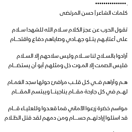
ـ •••••••••••••••
كلمات الشاعر | حسن المرتضى
نشيد لبيك ياعلم الهدى – فرقة أنصار الله
تقول الحرب عن عجز الكلام ســـلام الله للشهدا ســـلام
على أعتابــهم يتــلو جهـــادي وصاياهم دفاع واقتحــــام
نشيد حسينيون | فرقة أنصار الله – 1439هـ
أرادوا بالســلاح لنا ســـــلام وليس سلاحهم إلا الســلام
فليس الصمت إلا المـوت ذل ومثلهم أبو أن يستضـــــام
نشيد الحارسون – فرقة أنصار الله 1439هـ
هــم وأراهم فـــي كـل قلـــب مرافئ حولها سجد الغمــام
لهـــم في كل جارحة مقــــام يناجينــــا ويبتسم المقـــــام
نشيد في خطى زيد – فرقة أنصار الله
مواسم خضرة زرعوا الأماني فما قعـدوا وللعليــاء قـــــام
قد استلوا إرادتهـــم حســــــام ومن دمهم لقد قتل الظــلام