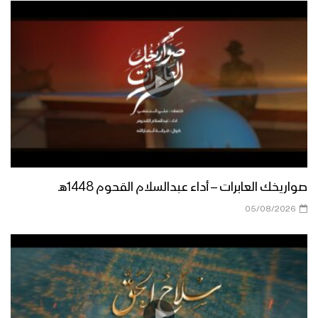
نشيد مع الفضائل – فرقة أنصار الله 1438هـ
نشيد على ضفاف الغدير
نشيد علي مع القران
صواريخك العابرات – أداء عبدالسلام القحوم 1448هـ
05/08/2026
نشيد عروج الكمال – فرقة أنصار الله 1438هـ