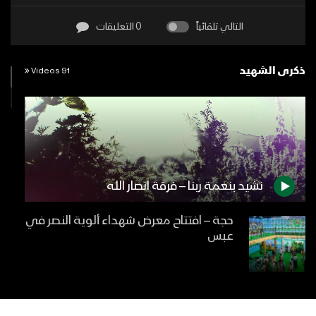
التالي تلقائياً
0 التعليقات
ذكرى الشهيد
91 Videos
نشيد بنعمة ربنا – فرقة انصار الله
حجة – افتتاح معرض شهداء ألوية النصر في
عبس
زامل أول شهداء المسيرة القرآنية – عيسى
الليث 1446هـ