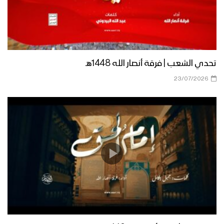
للشهيد 1445هـ
لحج – مقابلات مع المجاهدين المرابطين
في جبهة القبيطة بمناسبة الذكرى
السنوية للشهيد 1445هـ
تحدي الشعب | فرقة أنصار الله 1448هـ
23/07/2026
نجوم العظماء | فرقة المصطفى بـ ضحيان
– 1445هـ
منهج الشهداء | فرقة المصطفى بـ ضحيان
-1445هـ
كليب صناع المجد | زكريا إسماعيل 1444هـ