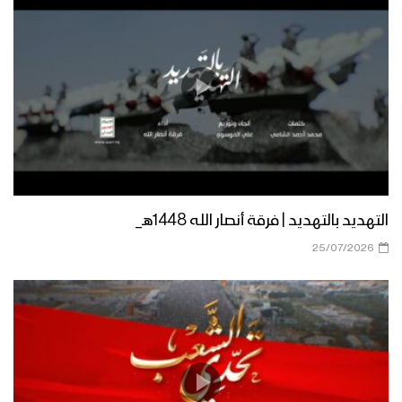
وصية الشهيد المجاهد – عبدالرحمن علي
عبدالله موسى – أبو نصرالله
مأرب – افتتاح معرض صورالشهداء بمناسبة
ذكرى الشهيد في الجوبة
بهم نحيا | فرقة الشهيد القائد – 1445هـ
التهديد بالتهديد | فرقة أنصار الله 1448هـ_
25/07/2026
تعز – رسائل المجاهدين المرابطين في
جبهات عصيفرة والكدحة وحوامرة بمناسبة
الذكرى السنوية للشهيد 1445هـ
تعز – مقابلات مع المجاهدين المرابطين
في جبهة حيفان بمناسبة الذكرى السنوية