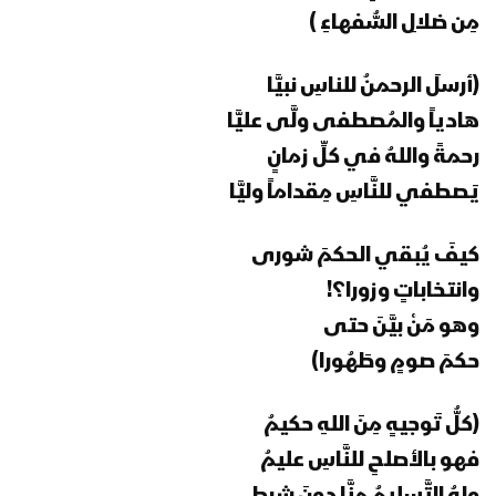
تعز – احتفال ورسائل المجاهدين المرابطين
مِن ضلالِ السُّفهاءِ )
في جبهة حيفان بمناسبة عيد الغدير
1445هـ
(أرسلَ الرحمنُ للناسِ نبيَّا
مأرب – اجواء يوم الولاية ورسائل
هادياً والمُصطفى ولَّى عليَّا
المجاهدين المرابطين في جبهة رغوان
رحمةً واللهُ في كلِّ زمانٍ
بمناسبة عيد الغدير 1445هـ
يَصطفي للنَّاسِ مِقداماً وليَّا
مأرب – مقابلات للمجاهدين من قوات
الدعم والإسناد في جبهة حريب بمناسبة
كيفَ يُبقي الحكمَ شورى
يوم الولاية 1445هـ
وانتخاباتٍ وزورا؟!
وهو مَنْ بيَّنَ حتى
كليب حديث الولاية – أداء فرقة روح الله
حكمَ صومٍ وطَهُورا)
(عيد الغدير) 1445هـ
(كلُّ تَوجيهٍ مِنَ اللهِ حكيمُ
البيضاء – مقابلات ورسائل المجاهدين
فهو بالأصلحِ للنَّاسِ عليمُ
المرابطين في جبهة المخدرة بمناسبة عيد