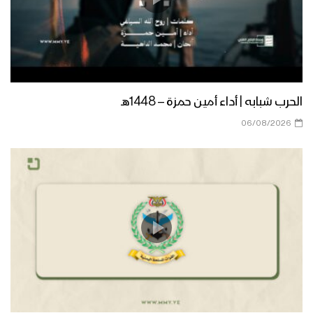
زامل راية العز | عيسى الليث – 1444هـ
الإمام علي علامة فارقة – القول السديد
1444هـ
الحرب شبابه | أداء أمين حمزة – 1448هـ
06/08/2026
كليب إمام النور | نخبة من المنشدين
1444هـ
التلميذ الأعظم للنبي الأكرم – القول
السديد 1444هـ
مونتاج زامل | نبراس الهداة – عيسى الليث
1444هـ