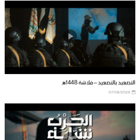
جيزان – رسائل المجاهدين المرابطين في
جبهات جيزان بمناسبة يوم الولاية 1444هـ
زامل حب الوصي | فرقة الشهيد القائد
1444هـ
ميادين الجهاد – حلقة بمناسبة ذكرى يوم
التصعيد بالتصعيد – فلاشة 1448هـ
الولاية من جبهات الدحيضة بالجوف 1444هـ
07/08/2026
شيعة الكرار – فرقة أنصارالله 1444هـ