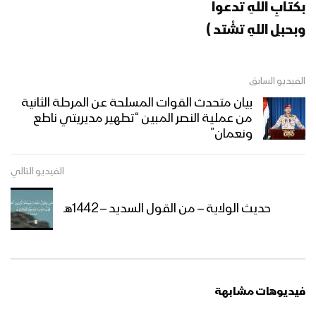
كلمة قائد الثورة السيد عبدالملك بدرالدين
بكتابِ اللهِ تدعوا
الحوثي بمناسبة ذكرى يوم الولاية عيد
وبحبلِ اللهِ تشْتد )
الغدير 18 ذوالحجة 1445هـ
نشيد حيدر العشق – فرقة الشهيد القائد
الفيديو السابق
1445هـ
بيان متحدث القوات المسلحة عن المرحلة الثانية
من عملية النصر المبين “تطهير مديريتي ناطع
ونعمان”
كليب خير آية – فرقة المصطفى بضحيان –
عيد الغدير 1445هـ
الفيديو التالي
حديث الولاية – من القول السديد – 1442هـ
مونتاج زامل راية العز – عيسى الليث
1444هـ
ميادين الجهاد – حلقة خاصة من جبهات
فيديوهات مشابهة
مأرب بمناسبة يوم الولاية 1444هـ