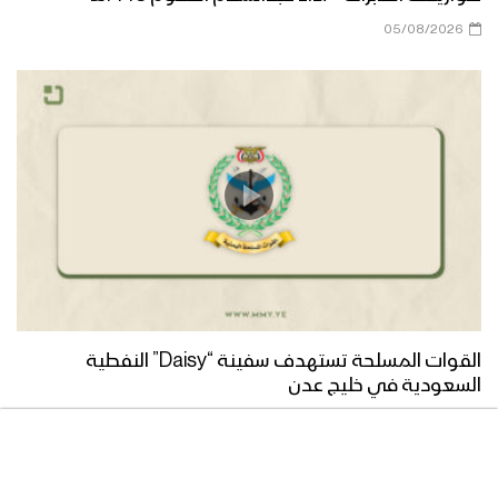
زامل ( هذا علي ) || عيسى الليث – 1442هـ
05/08/2026
كليب | عيد الولاية – فرقة أنصار الله –
بمشاركة كوكبة من المنشدين 1442هـ
مونتاج نشيد إمتداد الولاية | فرقة انصار الله
1442 هـ
زامل شهادة الكرار | عيسى الليث – 1442هـ
القوات المسلحة تستهدف سفينة “Daisy” النفطية
السعودية في خليج عدن
05/08/2026
مونتاج زامل معاني الولاية | فرقة أنصار الله
– 1441هـ