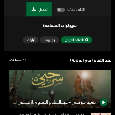
التالي تلقائياً
تحميل
سيرفرات المشاهدة
الإعلام الحربي
يوتيوب
آبارات
عيد الغدير (يوم الولاية)
56 Videos
نشيد سر حبي – عبدالسلام القحوم & عيسى الليث – 1442هـ