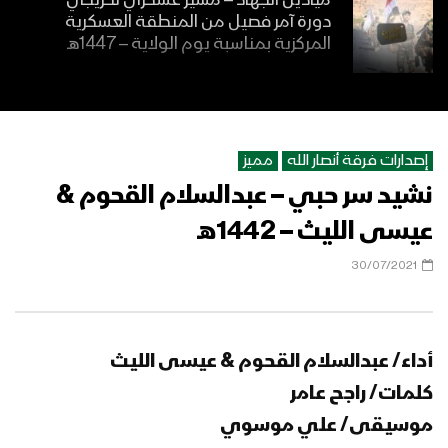
ميادين الجهاد – مسير عسكري لخريجي
دورة آمر فصيل من المنطقة العسكرية
المركزية بمناسبة يوم الولاية – 1447هـ
كلمة السيد القائد عبدالملك بدرالدين
الحوثي بمناسبة يوم الولاية (عيد الغدير) –
18 ذو الحجة 1447هـ | 04 يونيو 2026م
إصدارات فرقة أنصار الله
مميز
نشيد سر حبي – عبدالسلام القحوم &
الولاية هداية – عيسى الليث 1447هـ
عيسى الليث – 1442هـ
30/07/2021
لا فتى إلا علي – فرقة أنصار الله 1447هـ
أداء/ عبدالسلام القحوم & عيسى الليث
كلمات/ راجح عامر
غديرك عاد | رشاد الخزان 1447هـ
موسيقى/ علي موسوي