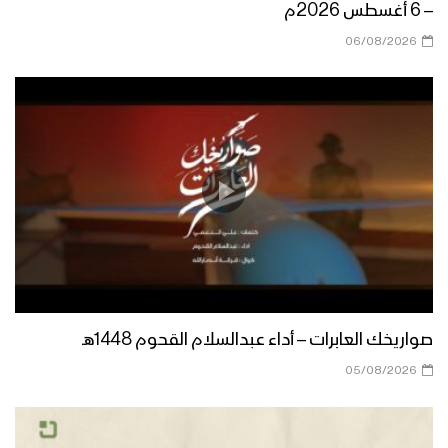
كلمة قائد الثورة السيد عبدالملك بدرالدين
– 6 أغسطس 2026م
الحوثي بمناسبة ذكرى يوم الولاية عيد
06/08/2026
الغدير 18 ذوالحجة 1445هـ
نشيد حيدر العشق – فرقة الشهيد القائد
1445هـ
مونتاج زامل راية العز – عيسى الليث
1444هـ
ميادين الجهاد – حلقة خاصة من جبهات
مأرب بمناسبة يوم الولاية 1444هـ
صواريخك العابرات – أداء عبدالسلام القحوم 1448هـ
05/08/2026
جيزان – رسائل المجاهدين المرابطين في
جبهات جيزان بمناسبة يوم الولاية 1444هـ