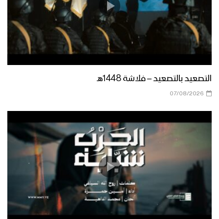
تعز – احتفال ورسائل المجاهدين المرابطين
في جبهة حيفان بمناسبة عيد الغدير
1445هـ
مأرب – اجواء يوم الولاية ورسائل
المجاهدين المرابطين في جبهة رغوان
بمناسبة عيد الغدير 1445هـ
التصعيد بالتصعيد – فلاشة 1448هـ
07/08/2026
مأرب – مقابلات للمجاهدين من قوات
الدعم والإسناد في جبهة حريب بمناسبة
يوم الولاية 1445هـ
كليب حديث الولاية – أداء فرقة روح الله
(عيد الغدير) 1445هـ
البيضاء – مقابلات ورسائل المجاهدين
المرابطين في جبهة المخدرة بمناسبة عيد