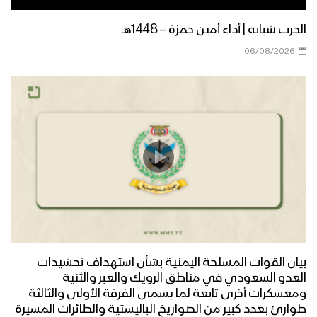
الغدير 1445هـ
الحرب شبابه | أداء أمين حمزة – 1448هـ
عسير – مقابلات ورسائل المجاهدين
06/08/2026
المرابطين في جبهة الربوعة بمناسبة
ذكرى يوم الولاية 1445هـ
ميادين الجهاد – حلقة خاصة من جبهة البقع
بمناسبة عيد الغدير 1445هـ
جيزان – مقابلات ورسائل المجاهدين
المرابطين قبالة جبل قيس بمناسبة يوم
الولاية 1445هـ
نجران – مقابلات ورسائل المجاهدين
بيان القوات المسلحة اليمنية بشأن استهداف تحشيدات
المرابطين في جبهة البقع بمناسبة ذكرى
العدو السعودي في مناطق الرويك والعبر والثنية
يوم الولاية عيدي الغدير 1445هـ
ومعسكرات أخرى تابعة لما يسمى الفرقة الأولى والثالثة
طوارئ بعدد كبير من الصواريخ الباليستية والطائرات المسيرة