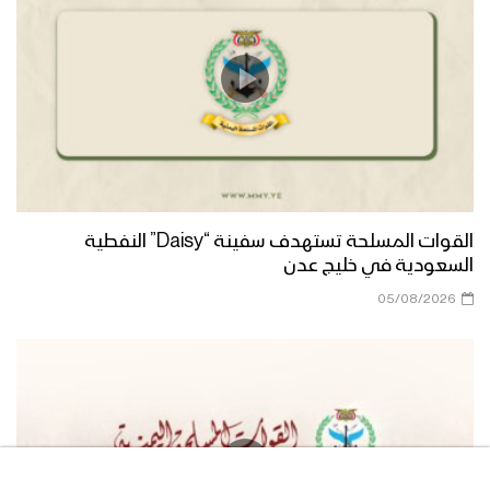
زامل حب الوصي | فرقة الشهيد القائد
1444هـ
ميادين الجهاد – حلقة بمناسبة ذكرى يوم
الولاية من جبهات الدحيضة بالجوف 1444هـ
القوات المسلحة تستهدف سفينة “Daisy” النفطية
السعودية في خليج عدن
شيعة الكرار – فرقة أنصارالله 1444هـ
05/08/2026
زامل راية العز | عيسى الليث – 1444هـ