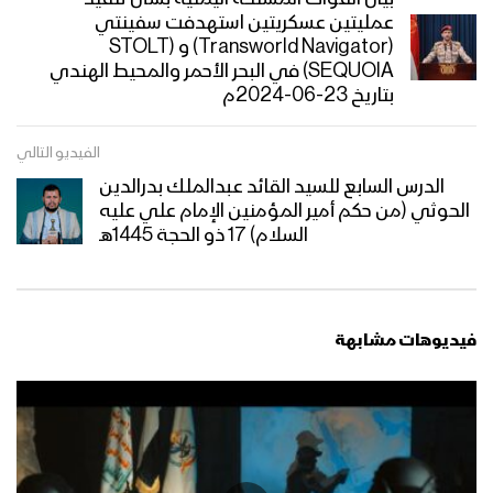
عمليتين عسكريتين استهدفت سفينتي
(Transworld Navigator) و (STOLT
الفتى حيدر – أداء عبدالسلام القحوم
SEQUOIA) في البحر الأحمر والمحيط الهندي
1447هـ
بتاريخ 23-06-2024م
الفيديو التالي
جهل الهوى – فرقة أنصارالله 1447هـ
الدرس السابع للسيد القائد عبدالملك بدرالدين
الحوثي (من حكم أمير المؤمنين الإمام علي عليه
السلام) 17 ذو الحجة 1445هـ
تعز – احتفالات ورسائل المجاهدين
المرابطين في جبهة الدفاع الجوي
بمناسبة عيد الغدير 1445هـ
فيديوهات مشابهة
الجوف – زيارة مشائخ وعقال وأبناء قبيلتي
بني بهلول وخولان إلى المرابطين في
جبهة الاقشع بمناسبة عيد الغدير