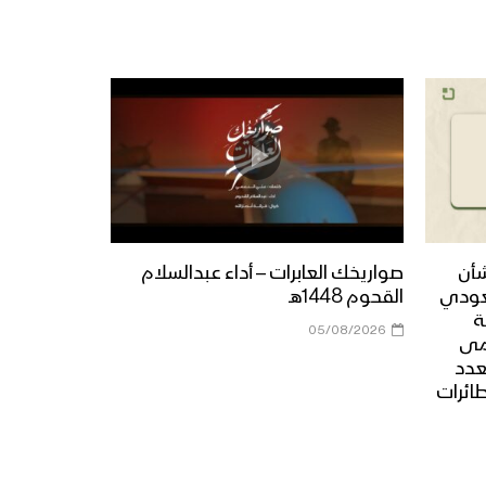
شأن
صواريخك العابرات – أداء عبدالسلام
عودي
القحوم 1448هـ
ة
05/08/2026
مى
عدد
طائرات