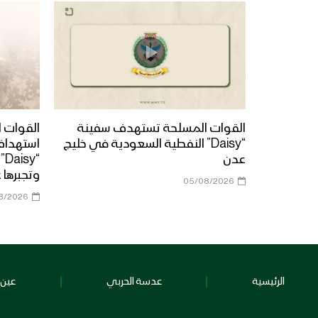
القوات المسلحة تستهدف سفينة
القوات ا
“Daisy” النفطية السعودية في خليج
استهداف
عدن
“y
وتجبرها 
05/08/2026
8/2026
الرئيسية
عدسة الحربي
عين 