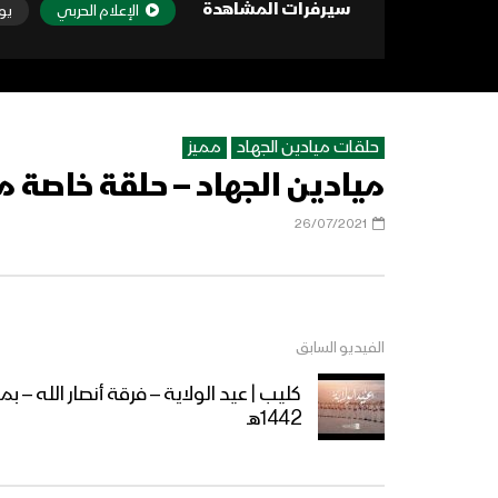
سيرفرات المشاهدة
الإعلام الحربي
يو
حلقات ميادين الجهاد
مميز
ميادين الجهاد – حلقة خاصة 
26/07/2021
الفيديو السابق
كليب | عيد الولاية – فرقة أنصار الله –
1442هـ