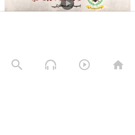
القوات المسلحة اليمنية تعلن استهداف سفينة النفط
السعودية “Daisy” أثناء إبحارها في خليج عدن وتجبرها على
العودة
05/08/2026