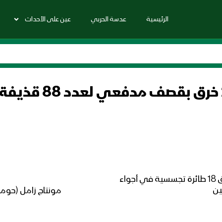
الرئيسية
عدسة الحربي
عين على الأحداث
المصدر: غارتين لطيران تجسسي على الفازة و تحليق 18 طائرة تجسسية في أجواء
ين
مونتاج زامل (حومي 