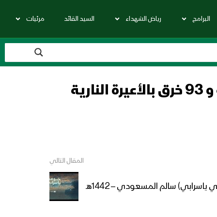
البرامج
رياض الشهداء
السيد القائد
مرئيات
المصدر: من بين الخروقات 22 خرق بقصف مدفعي لعدد 88 قذيفة و 93 خرق بالأعيرة النارية
المقال التالي
ياسرابي) سالم المسعودي – 1442هـ