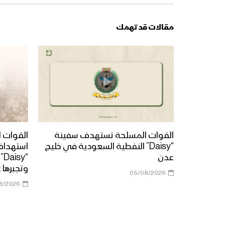
مقالات قد تهمك
القوات المسلحة تستهدف سفينة
القوات ا
“Daisy” النفطية السعودية في خليج
استهداف
عدن
“y
وتجبرها 
05/08/2026
8/2026