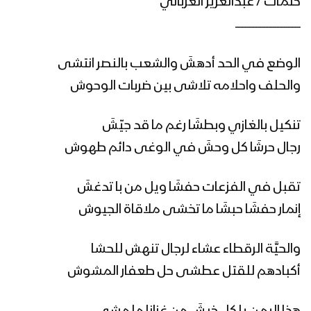
كلمات / عبدالعزيز الغرباني
ـــــــــــــــــــــــــــــــــــــــــــــــ
زامل ( الصراط المستقيم ) || عيسى الليث –
1443هـ
الوضع في الحد أدهشَ والشعب بالنصر انتشى
والحلف واحلامه تلاشى بين ضربات الوحوش
مونتاج زامل يا رسول الله – عيسى الليث
1443هـ
تنكيل بالغازي وبطشَا رغم ما قد جيّشَ
رجال حرشَا كل وحشَ في الوغى دائم طهوش
مونتاج زامل استراتيجية الصبر الجميل |
تقبل في الفزعات حفشَا ويل من با تدغشَ
عيسى الليث 1443 هـ
إنمار حفشَا حبشَا ما تخشى ملاقاة الجيوش
زامل استراتيجية الصبر الجميل | عيسى
والحيَّة الرقطاء عشاء لرجال تنهش للحشا
الليث – 1442هـ
أكبادهم للقتل عطشى حل طعفار المشوش