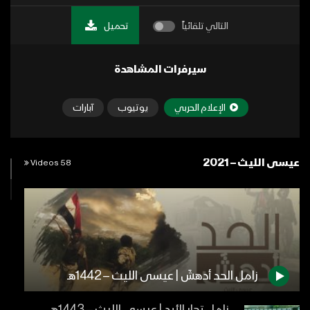
التالي تلقائياً
تحميل
سيرفرات المشاهدة
الإعلام الحربي
يوتيوب
آبارات
عيسى الليث – 2021
58 Videos
زامل الحد أدهشَ | عيسى الليث – 1442هـ