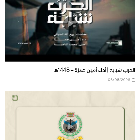
زامل الله معنا | عيسى الليث – 1442هـ
مونتاج زامل جهاد واستبسال | عيسى الليث
– 1442 هـ
زامل شعب حكمة و إيمان | عيسى الليث –
الحرب شبابه | أداء أمين حمزة – 1448هـ
1442هـ
06/08/2026
زامل رجال الهندسة | عيسى الليث – 1442هـ
زامل فيالق تهامة | عيسى الليث – 1442هـ