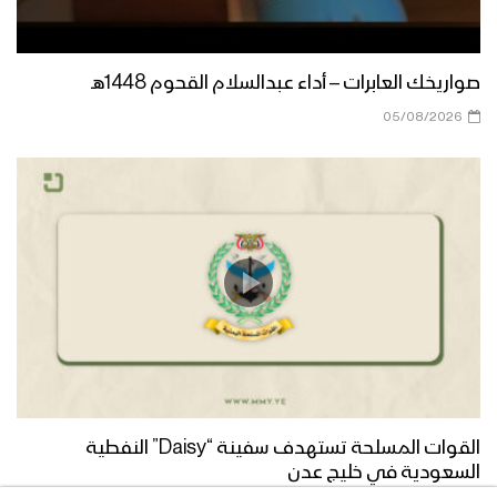
زامل منجزين المهمات | عيسى الليث –
1442هـ
صواريخك العابرات – أداء عبدالسلام القحوم 1448هـ
05/08/2026
زامل يوم الصمود | عيسى الليث – 1442هـ
زامل مواقف مشرفة | عيسى الليث –
1442هـ
زامل بريق الفتح | عيسى الليث – 1442هـ
القوات المسلحة تستهدف سفينة “Daisy” النفطية
زامل ذويب العز – عيسى الليث – الإعلام
السعودية في خليج عدن
الحربي 1442هـ