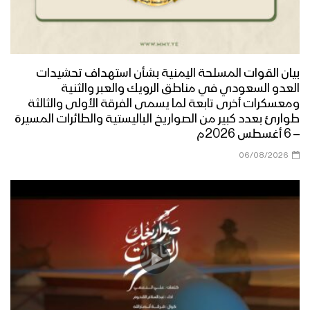
مونتاج زامل مسار الحسم | عيسى الليث –
1442هـ
بيان القوات المسلحة اليمنية بشأن استهداف تحشيدات
العدو السعودي في مناطق الرويك والعبر والثنية
ومعسكرات أخرى تابعة لما يسمى الفرقة الأولى والثالثة
مونتاج زامل القناص اليماني | عيسى الليث
طوارئ بعدد كبير من الصواريخ الباليستية والطائرات المسيرة
– 1442هـ
– 6 أغسطس 2026م
06/08/2026
مونتاج زامل بريق الفتح | عيسى الليث –
1442هـ
مونتاج زامل منجزين المهمات | عيسى
الليث – 1442هـ