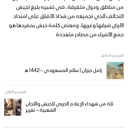
زامل حماة الطرف | عيسى الليث – 1442هـ
من مناطق ودول متفرقة، في تشبيه بليغ لجيش
التحالف الذي تجميعه من شذاذ الآفاق على امتداد
الأرض شرقها وغربها، ومعنى كلمة خبش بمفردها هو
مونتاج زامل رسالة جهادية | عيسى الليث –
جمع الأشياء من مصادر متعددة
1442هـ
الفيديو السابق
زامل رسالة جهادية | عيسى الليث – 1442هـ
زامل جيزان | سالم المسعودي – 1442 هـ
مونتاج زامل الحد ادهش | عيسى الليث –
الفيديو التالي
1442هـ
ثلة من شهداء الإعلام الحربي للجيش واللجان
الشعبية – تقرير
مونتاج زامل عقيل أرحب | عيسى الليث –
1442هـ