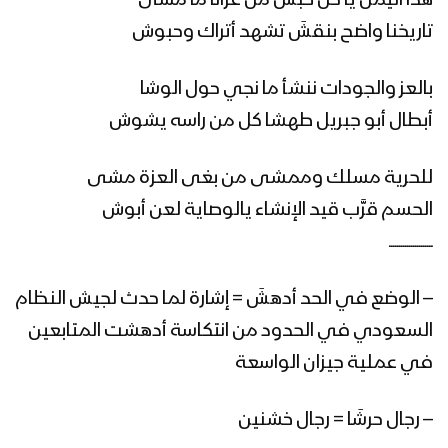
هذا اليمن يا كل خبشَ من غزانا ما مشى
مونتاج زامل محطة كل تقوى | عيسى
الليث – سالم المسعودي – 1443هـ
تاريخنا واضح بنقشَ تشهد أتراك وحبوش
بالعز والجودات ننشأ ما نجي حول الوشا
زامل محطة كل تقوى | عيسى الليث &
أبطال أبو جبريل طهشا كل من راسه يشوش
سالم المسعودي – 1443هـ
للحرية مسلك وممشى من بغى العزة مشى
مونتاج زامل ذياب الفلا | عيسى الليث
الحسم قرَّب قيد الإنشاء يالوصاية لعن أبوش
1443هـ
ــــــــــــــــــــــ
– الوضع في الحد أدهشَ = إشارة لما حدث لجيش النظام
نشيد سر حبي – عبدالسلام القحوم &
عيسى الليث – 1442هـ
السعودي في الحدود من انتكاسة أدهشت المتابعين
في عملية جيزان الواسعة
مونتاج زامل (هذا علي) عيسى الليث –
– رجال حرشَا = رجال خشنين
1442هـ