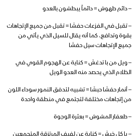
– دائم طهوش = دائماً يبطشون بالعدو
زامل ( هذا علي ) || عيسى الليث – 1442هـ
– تقبل في الفزعات حفشَا = تقبل من جميع الإتجاهات
بقوة وتدافع، كما أنه يقال للسيل الذي يأتي من
جميع الإتجاهات سيل حفشَا
مونتاج زامل الله معنا | عيسى الليث –
1442هـ
– ويل من با تدغشَ = كناية عن الهجوم القوي في
الظلام الذي يحصد منه العدو الويل
مونتاج زامل ذويب العز || عيسى الليث –
1442هـ
– أنمار حفشَا حبشَا = تشبيه لتدفق النمور سوداء اللون
من إتجاهات مختلفة لتجتمع في منطقة واحدة
مونتاج زامل (حماة الطرف) عيسى الليث
1442هـ
– طعفار المشوش = بعثرة الوجوة
– يا كل خبشَ = كناية عن لفيف المرتزقة المتجمعين