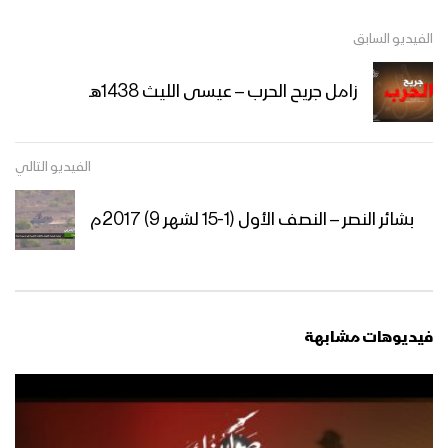
نشيد حسينيون | فرقة أنصار الله – 1439هـ
الفيديو السابق
زامل جريح الحرب – عيسى الليث 1438هـ
نشيد الحارسون – فرقة أنصار الله 1439هـ
الفيديو التالي
نشيد في خطى زيد – فرقة أنصار الله
بشائر النصر – النصف الأول (1-15 لشهر 9) 2017م
نشيد علمتنا كربلاء – فرقة أنصار الله
فيديوهات مشابهة
نشيد بنيان – فرقة أنصار الله