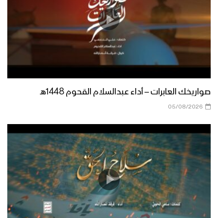
نشيد عيد عز وانتصار – فرقة أنصار الله
نشيد من ترى غير علي
صواريخك العابرات – أداء عبدالسلام القحوم 1448هـ
05/08/2026
نشيد مع الفضائل – فرقة أنصار الله 1438هـ
نشيد على ضفاف الغدير