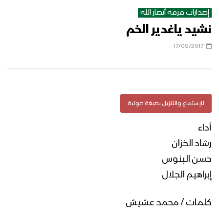
إصدارات فرقة أنصار الله
نشيد ياغدير الخم
نشيد فجر جديد – فرقة أنصار الله
17/09/2017
عاجل الوضع تحت السيطرة – “يحيى
الشرعي” – فرقة أنصار الله
للإستماع والتنزيل بصيغة صوتية
أداء
نشيد محمديون – فرقة أنصار الله
رشاد الخزان
حسن البنوس
إبراهيم الجلال
نشيد لبيك ياعلم الهدى – فرقة أنصار الله
كلمات / محمد عشيش