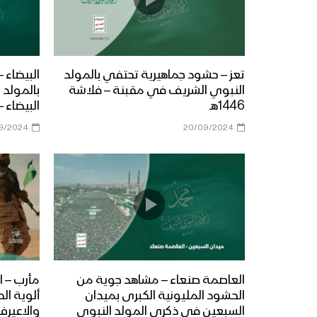
تعز – حشود جماهيرية تحتفي بالمولد
البيضاء 
النبوي الشريف في مقبنة – فلاشة
بالمولد
1446هـ
البيضاء – ف
9/2024
20/09/2024
العاصمة صنعاء – مشاهد جوية من
مأرب – ا
الحشود المليونية الكبرى بميدان
ألوية ال
السبعين في ذكرى المولد النبوي
والاعيرف